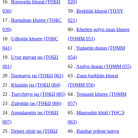
16 .
Boroogiin khural (ТӨБН
020)
036)
59 .
Berkhiin khural (ТӨЛҮ
17 .
Burgaltain khuree (ТӨБС
021)
039)
60 .
Kherlen golyn zuun khuree
18 .
Udlegiin khuree (ТӨБС
(ТӨММ 051)
041)
61 .
Yudagiin dugan (ТӨММ
19 .
Uvur gurvan jas (ТӨБЦ
054)
001)
62 .
Aralyn dugan (ТӨММ 055)
20 .
Darigatyn jas (ТӨБЦ 002)
63 .
Zuun burkhiin khural
21 .
Khuisiin jas (ТӨБЦ 004)
(ТӨММ 056)
22 .
Tsavchiryn jas (ТӨБЦ 005)
64 .
Tenuunii khuree (ТӨММ
23 .
Zulegtiin jas (ТӨБЦ 006)
057)
24 .
Amgalangiin jas (ТӨБЦ
65 .
Manzushir khiid (ТӨСЭ
007)
063)
25 .
Delger olziit jas (ТӨБЦ
66 .
Bambar erdene lamyn