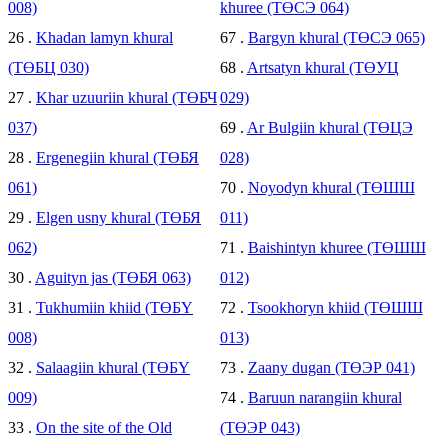
008)
khuree (ТӨСЭ 064)
26 .
Khadan lamyn khural
67 .
Bargyn khural (ТӨСЭ 065)
(ТӨБЦ 030)
68 .
Artsatyn khural (ТӨУЦ
27 .
Khar uzuuriin khural (ТӨБЧ
029)
037)
69 .
Ar Bulgiin khural (ТӨЦЭ
28 .
Ergenegiin khural (ТӨБЯ
028)
061)
70 .
Noyodyn khural (ТӨШШ
29 .
Elgen usny khural (ТӨБЯ
011)
062)
71 .
Baishintyn khuree (ТӨШШ
30 .
Aguityn jas (ТӨБЯ 063)
012)
31 .
Tukhumiin khiid (ТӨБҮ
72 .
Tsookhoryn khiid (ТӨШШ
008)
013)
32 .
Salaagiin khural (ТӨБҮ
73 .
Zaany dugan (ТӨЭР 041)
009)
74 .
Baruun narangiin khural
33 .
On the site of the Old
(ТӨЭР 043)