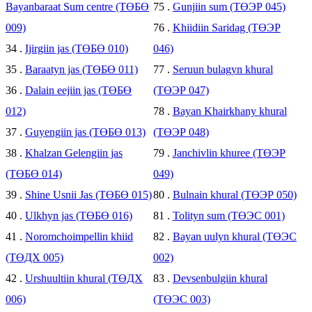
Bayanbaraat Sum centre (ТӨБӨ
75 .
Gunjiin sum (ТӨЭР 045)
009)
76 .
Khiidiin Saridag (ТӨЭР
34 .
Ijirgiin jas (ТӨБӨ 010)
046)
35 .
Baraatyn jas (ТӨБӨ 011)
77 .
Seruun bulagyn khural
36 .
Dalain eejiin jas (ТӨБӨ
(ТӨЭР 047)
012)
78 .
Bayan Khairkhany khural
37 .
Guyengiin jas (ТӨБӨ 013)
(ТӨЭР 048)
38 .
Khalzan Gelengiin jas
79 .
Janchivlin khuree (ТӨЭР
(ТӨБӨ 014)
049)
39 .
Shine Usnii Jas (ТӨБӨ 015)
80 .
Bulnain khural (ТӨЭР 050)
40 .
Ulkhyn jas (ТӨБӨ 016)
81 .
Tolityn sum (ТӨЭС 001)
41 .
Noromchoimpellin khiid
82 .
Bayan uulyn khural (ТӨЭС
(ТӨДХ 005)
002)
42 .
Urshuultiin khural (ТӨДХ
83 .
Devsenbulgiin khural
006)
(ТӨЭС 003)