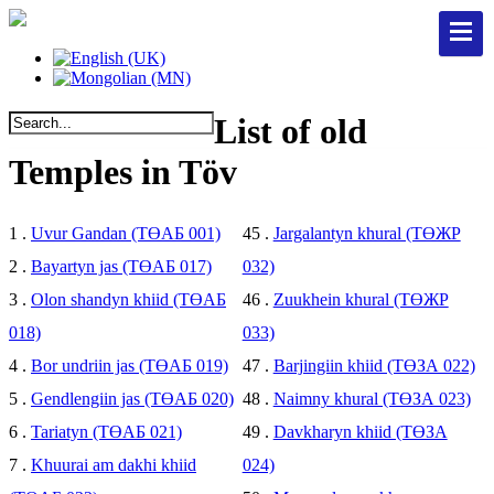
List of old
Temples in Töv
1 .
Uvur Gandan (ТӨАБ 001)
45 .
Jargalantyn khural (ТӨЖР
2 .
Bayartyn jas (ТӨАБ 017)
032)
3 .
Olon shandyn khiid (ТӨАБ
46 .
Zuukhein khural (ТӨЖР
018)
033)
4 .
Bor undriin jas (ТӨАБ 019)
47 .
Barjingiin khiid (ТӨЗА 022)
5 .
Gendlengiin jas (ТӨАБ 020)
48 .
Naimny khural (ТӨЗА 023)
6 .
Tariatyn (ТӨАБ 021)
49 .
Davkharyn khiid (ТӨЗА
7 .
Khuurai am dakhi khiid
024)