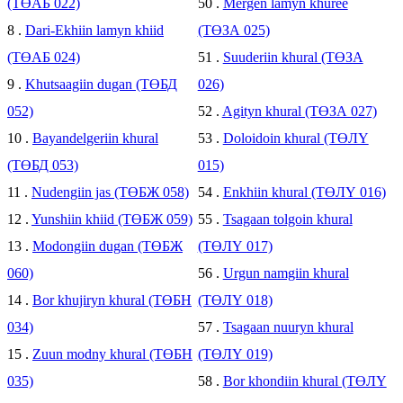
(ТӨАБ 022)
50 .
Mergen lamyn khuree
8 .
Dari-Ekhiin lamyn khiid
(ТӨЗА 025)
(ТӨАБ 024)
51 .
Suuderiin khural (ТӨЗА
9 .
Khutsaagiin dugan (ТӨБД
026)
052)
52 .
Agityn khural (ТӨЗА 027)
10 .
Bayandelgeriin khural
53 .
Doloidoin khural (ТӨЛҮ
(ТӨБД 053)
015)
11 .
Nudengiin jas (ТӨБЖ 058)
54 .
Enkhiin khural (ТӨЛҮ 016)
12 .
Yunshiin khiid (ТӨБЖ 059)
55 .
Tsagaan tolgoin khural
13 .
Modongiin dugan (ТӨБЖ
(ТӨЛҮ 017)
060)
56 .
Urgun namgiin khural
14 .
Bor khujiryn khural (ТӨБН
(ТӨЛҮ 018)
034)
57 .
Tsagaan nuuryn khural
15 .
Zuun modny khural (ТӨБН
(ТӨЛҮ 019)
035)
58 .
Bor khondiin khural (ТӨЛҮ