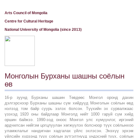
Arts Council of Mongolia
Centre for Cultural Heritage
National University of Mongolia (since 2013)
Монголын Бурханы шашны соёлын
өв
16-р зуунд Бурханы шашин Төвдөөс Монгол оронд дахин
дэлгэрснээр Бурханы шашны сүм хийдүүд Монголын соёлын өвд
нэлээд том байр суурь эзлэх болсон. Түүхийн эх сурвалжаас
үзэхэд 1920 оны байдлаар Монголд нийт 1000 гаруй сүм хийд
оршин байжээ. 1990-ээд оноос Монгол улс хүмүүнлэг, иргэний
ардчилсан нийгэм цогцлуулан хөгжүүлэх болсноор түүх соёлынхоо
уламжлалыг нандигнан хадгалах үйлс эхлэсэн. Энэхүү эрхэм
үйлсийн хүрээнд түүх соёлын зүтгэлтнүүд үндэсний түүх, соёлын