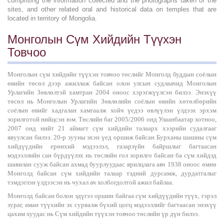
comprising the information collected and the photographs taken of the
sites, and other related oral and historical data on temples that are
located in territory of Mongolia.
Монголын Сүм Хийдийн Түүхэн
Товчоо
Монголын сүм хийдийн түүхэн товчоо төслийг Монголд буддын соёлын
өвийн төсөл дээр ажиллаж байсан олон улсын судлаачид Монголын
Урлагийн Зөвлөлтэй хамтран 2004 оноос хэрэгжүүлсэн билээ. Энэхүү
төсөл нь Монголын Урлагийн Зөвлөлийн соёлын өвийн хөтөлбөрийн
соёлын өвийг хадгалан хамгаалж хойч үедээ өвлүүлэн үлдээх эрхэм
зорилготой нийцсэн юм. Төслийн баг 2005/2006 онд Улаанбаатар хотноо,
2007 онд нийт 21 аймагт сүм хийдийн талаарх хээрийн судалгааг
явуулсан билээ. 20-р зууны эхэн үед оршиж байсан Бурханы шашны сүм
хийдүүдийн ерөнхий мэдээлэл, газарзүйн байршлыг багтаасан
мэдээллийн сан бүрдүүлэх нь төслийн гол зорилго байсан ба сүм хийдэд
шавилан сууж байсан ахмад буурлуудаас ярилцлага авч 1938 оноос өмнө
Монголд байсан сүм хийдийн талаар тэдний дурсамж, дурдатгалыг
тэмдэглэн үлдээсэн нь чухал ач холбогдолтой ажил байлаа.
Монголд байсан болон эдүгээ оршин байгаа сүм хийдүүдийн түүх, гэрэл
зураг, аман түүхийн эх сурвалж бүхий цогц мэдээллийг багтаасан энэхүү
цахим хуудас нь Сүм хийдийн түүхэн товчоо төслийн үр дүн билээ.