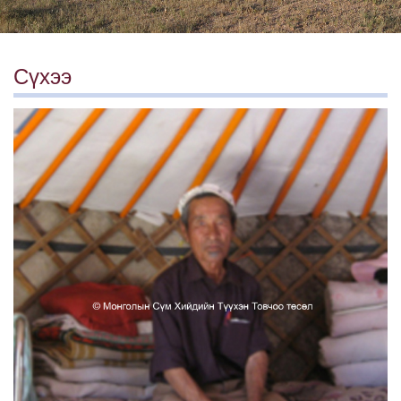
Сүхээ
Баруун-Өмнөд талаас авсан/Өгөөмөрийн хийдийн гол д