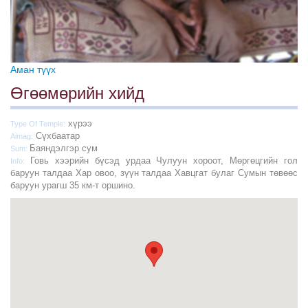
Аман түүх
Өгөөмөрийн хийд
хүрээ
Type Of Temple:
Сүхбаатар
Aimag:
Баяндэлгэр сум
Sum:
Говь хээрийн бүсэд урдаа Чулуун хороот, Мөргөцгийн гол
Info:
баруун талдаа Хар овоо, зүүн талдаа Хавцгат булаг Сумын төвөөс
баруун урагш 35 км-т оршино.