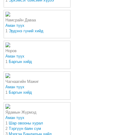
1
Эрхэмсэг бэйсийн хүрээ
Намсрайн Даваа
Аман түүх
1
Эрдэнэ гүний хийд
Норов
Аман түүх
1
Баргын хийд
Чагнаагийн Мажиг
Аман түүх
1
Баргын хийд
Ядамын Жүрмэд
Аман түүх
1
Шар овооны хурал
2
Тэргүүн баян сүм
3
Мэргэн Бандидын хийд