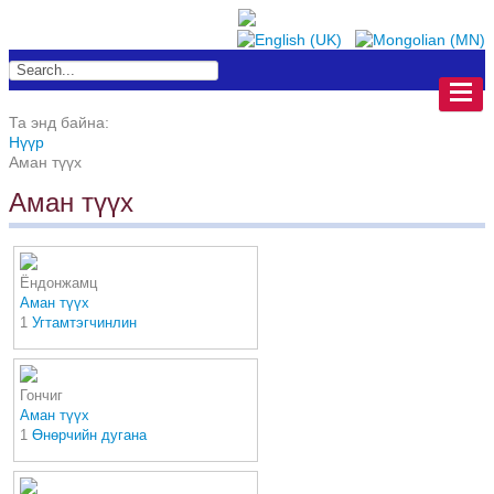
Та энд байна:
Нүүр
Аман түүх
Аман түүх
Ёндонжамц
Аман түүх
1
Угтамтэгчинлин
Гончиг
Аман түүх
1
Өнөрчийн дугана