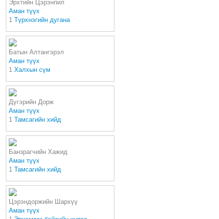
Эрхтийн Цэрэнпил
Аман түүх
1
Түрхнэгийн дугана
Батын Алтангэрэл
Аман түүх
1
Халхын сүм
Дүгэрийн Дорж
Аман түүх
1
Тамсагийн хийд
Банзрагчийн Хажид
Аман түүх
1
Тамсагийн хийд
Цэрэндоржийн Шархүү
Аман түүх