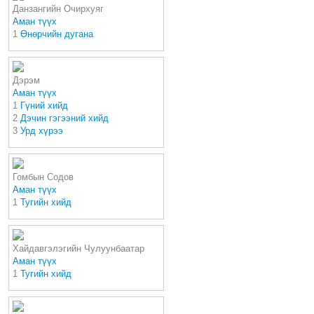
Данзангийн Очирхуяг
Аман түүх
1
Өнөрчийн дугана
Дэрэм
Аман түүх
1
Гүний хийд
2
Дэчин гэгээний хийд
3
Урд хүрээ
Гомбын Содов
Аман түүх
1
Тугийн хийд
Хайдавгэлэгийн Чулуунбаатар
Аман түүх
1
Тугийн хийд