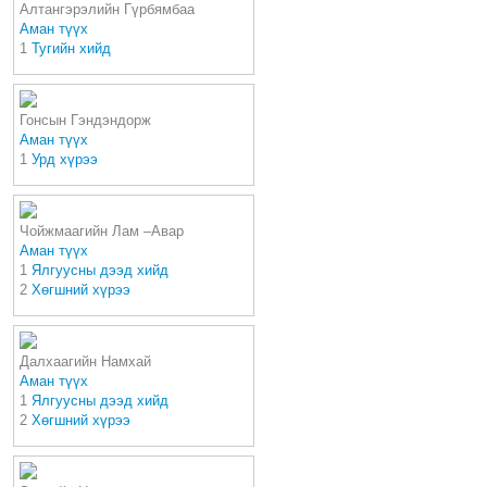
Алтангэрэлийн Гүрбямбаа
Аман түүх
1
Тугийн хийд
Гонсын Гэндэндорж
Аман түүх
1
Урд хүрээ
Чойжмаагийн Лам –Авар
Аман түүх
1
Ялгуусны дээд хийд
2
Хөгшний хүрээ
Далхаагийн Намхай
Аман түүх
1
Ялгуусны дээд хийд
2
Хөгшний хүрээ