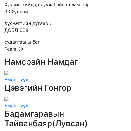
Хуучин хийдэд сууж байсан лам нар
300-д лам
Хүснэгтийн дугаар :
ДОБД 029
судалгааны баг :
Team: Ж
Намсрайн Намдаг
Аман түүх
Цэвэгийн Гонгор
Аман түүх
Бадамгаравын
Тайванбаяр(Лувсан)