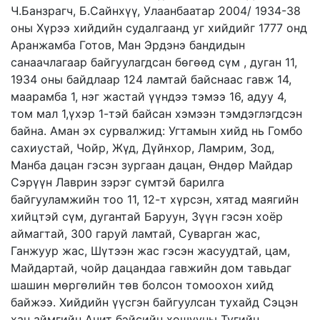
Ч.Банзрагч, Б.Сайнхүү, Улаанбаатар 2004/ 1934-38
оны Хүрээ хийдийн судалгаанд уг хийдийг 1777 онд
Аранжамба Готов, Ман Эрдэнэ бандидын
санаачлагаар байгуулагдсан бөгөөд сүм , дуган 11,
1934 оны байдлаар 124 ламтай байснаас гавж 14,
маарамба 1, нэг жастай үүндээ тэмээ 16, адуу 4,
том мал 1,үхэр 1-тэй байсан хэмээн тэмдэглэгдсэн
байна. Аман эх сурвалжид: Угтамын хийд нь Гомбо
сахиустай, Чойр, Жүд, Дүйнхор, Ламрим, Зод,
Манба дацан гэсэн зургаан дацан, Өндөр Майдар
Сэрүүн Лаврин зэрэг сүмтэй барилга
байгууламжийн тоо 11, 12-т хүрсэн, хятад маягийн
хийцтэй сүм, дугантай Баруун, Зүүн гэсэн хоёр
аймагтай, 300 гаруй ламтай, Суварган жас,
Ганжуур жас, Шүтээн жас гэсэн жасуудтай, цам,
Майдартай, чойр дацандаа гавжийн дом тавьдаг
шашин мөргөлийн төв болсон томоохон хийд
байжээ. Хийдийн үүсгэн байгуулсан тухайд Сэцэн
хан аймгийн Ачит бэйсийн хошууны Тугийн