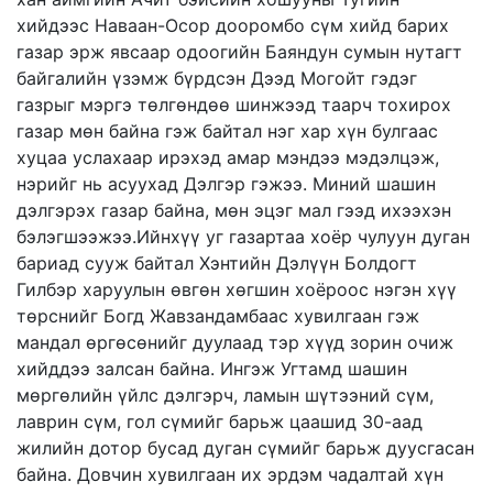
хийдээс Наваан-Осор дооромбо сүм хийд барих
газар эрж явсаар одоогийн Баяндун сумын нутагт
байгалийн үзэмж бүрдсэн Дээд Могойт гэдэг
газрыг мэргэ төлгөндөө шинжээд таарч тохирох
газар мөн байна гэж байтал нэг хар хүн булгаас
хуцаа услахаар ирэхэд амар мэндээ мэдэлцэж,
нэрийг нь асуухад Дэлгэр гэжээ. Миний шашин
дэлгэрэх газар байна, мөн эцэг мал гээд ихээхэн
бэлэгшээжээ.Ийнхүү уг газартаа хоёр чулуун дуган
бариад сууж байтал Хэнтийн Дэлүүн Болдогт
Гилбэр харуулын өвгөн хөгшин хоёроос нэгэн хүү
төрснийг Богд Жавзандамбаас хувилгаан гэж
мандал өргөсөнийг дуулаад тэр хүүд зорин очиж
хийддээ залсан байна. Ингэж Угтамд шашин
мөргөлийн үйлс дэлгэрч, ламын шүтээний сүм,
лаврин сүм, гол сүмийг барьж цаашид 30-аад
жилийн дотор бусад дуган сүмийг барьж дуусгасан
байна. Довчин хувилгаан их эрдэм чадалтай хүн