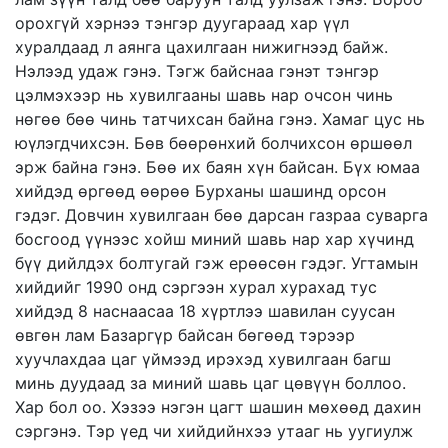
орохгүй хэрнээ тэнгэр дуугараад хар үүл
хуралдаад л аянга цахилгаан нижигнээд байж.
Нэлээд удаж гэнэ. Тэгж байснаа гэнэт тэнгэр
цэлмэхээр нь хувилгааны шавь нар очсон чинь
нөгөө бөө чинь татчихсан байна гэнэ. Хамаг цус нь
юүлэгдчихсэн. Бөв бөөрөнхий болчихсон өршөөл
эрж байна гэнэ. Бөө их баян хүн байсан. Бүх юмаа
хийдэд өргөөд өөрөө Бурханы шашинд орсон
гэдэг. Довчин хувилгаан бөө дарсан газраа суварга
босгоод үүнээс хойш миний шавь нар хар хүчинд
бүү дийлдэх болтугай гэж ерөөсөн гэдэг. Угтамын
хийдийг 1990 онд сэргээн хурал хурахад тус
хийдэд 8 наснаасаа 18 хүртлээ шавилан суусан
өвгөн лам Базаргүр байсан бөгөөд тэрээр
хуучлахдаа цаг үймээд ирэхэд хувилгаан багш
минь дуудаад за миний шавь цаг цөвүүн боллоо.
Хар бол оо. Хэзээ нэгэн цагт шашин мөхөөд дахин
сэргэнэ. Тэр үед чи хийдийнхээ утааг нь уугиулж