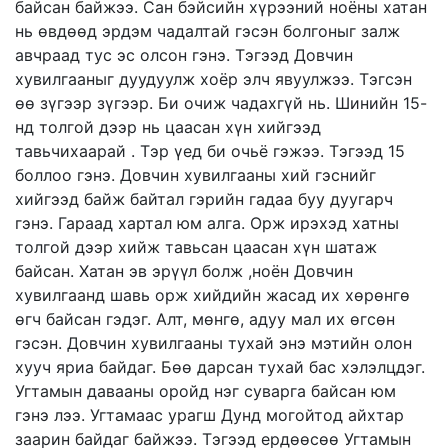
байсан байжээ. Сан бэйсийн хүрээний ноёны хатан
нь өвдөөд эрдэм чадалтай гэсэн болгоныг залж
авчраад тус эс олсон гэнэ. Тэгээд Довчин
хувилгааныг дуудуулж хоёр элч явуулжээ. Тэгсэн
өө зүгээр зүгээр. Би очиж чадахгүй нь. Шинийн 15-
нд толгой дээр нь цаасан хүн хийгээд
тавьчихаарай . Тэр үед би очьё гэжээ. Тэгээд 15
боллоо гэнэ. Довчин хувилгааны хий гэснийг
хийгээд байж байтал гэрийн гадаа буу дуугарч
гэнэ. Гараад хартал юм алга. Орж ирэхэд хатны
толгой дээр хийж тавьсан цаасан хүн шатаж
байсан. Хатан эв эрүүл болж ,ноён Довчин
хувилгаанд шавь орж хийдийн жасад их хөрөнгө
өгч байсан гэдэг. Алт, мөнгө, адуу мал их өгсөн
гэсэн. Довчин хувилгааны тухай энэ мэтийн олон
хууч яриа байдаг. Бөө дарсан тухай бас хэлэлцдэг.
Угтамын давааны оройд нэг суварга байсан юм
гэнэ лээ. Угтамаас урагш Дунд могойтод айхтар
заарин байдаг байжээ. Тэгээд ердөөсөө Угтамын