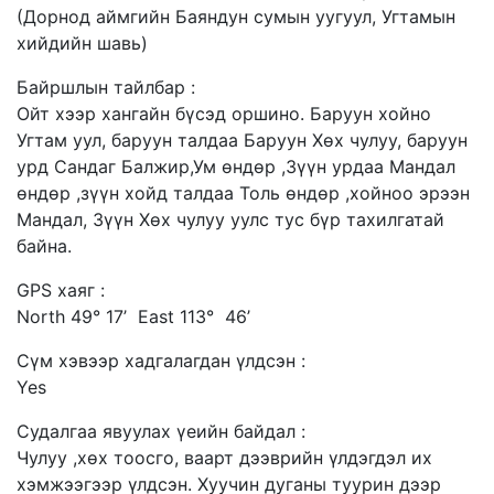
(Дорнод аймгийн Баяндун сумын уугуул, Угтамын
хийдийн шавь)
Байршлын тайлбар :
Ойт хээр хангайн бүсэд оршино. Баруун хойно
Угтам уул, баруун талдаа Баруун Хөх чулуу, баруун
урд Сандаг Балжир,Ум өндөр ,Зүүн урдаа Мандал
өндөр ,зүүн хойд талдаа Толь өндөр ,хойноо эрээн
Мандал, Зүүн Хөх чулуу уулс тус бүр тахилгатай
байна.
GPS хаяг :
North 49° 17’ East 113° 46’
Сүм хэвээр хадгалагдан үлдсэн :
Yes
Судалгаа явуулах үеийн байдал :
Чулуу ,хөх тоосго, ваарт дээврийн үлдэгдэл их
хэмжээгээр үлдсэн. Хуучин дуганы туурин дээр