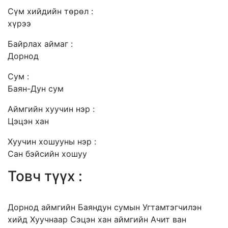
Сүм хийдийн төрөл :
хүрээ
Байрлах аймаг :
Дорнод
Сум :
Баян-Дун сум
Аймгийн хуучин нэр :
Цэцэн хан
Хуучин хошууны нэр :
Сан бэйсийн хошуу
Товч түүх :
Дорнод аймгийн Баяндун сумын Угтамтэгчилэн
хийд Хуучнаар Сэцэн хан аймгийн Ачит ван