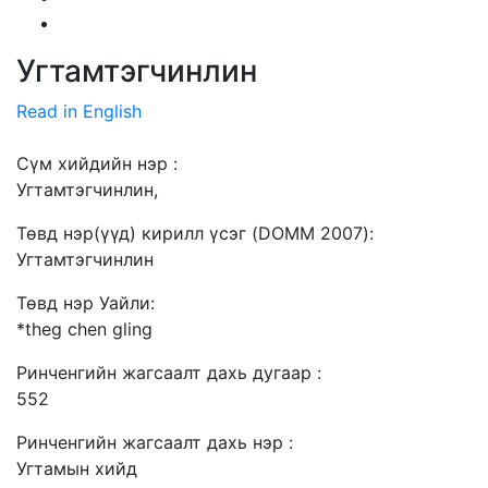
Угтамтэгчинлин
Read in English
Сүм хийдийн нэр :
Угтамтэгчинлин,
Төвд нэр(үүд) кирилл үсэг (DOMM 2007):
Угтамтэгчинлин
Төвд нэр Уайли:
*theg chen gling
Ринченгийн жагсаалт дахь дугаар :
552
Ринченгийн жагсаалт дахь нэр :
Угтамын хийд