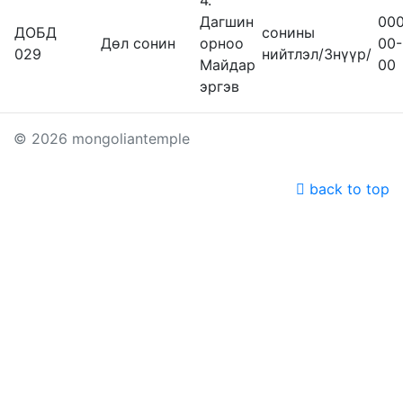
4.
Дагшин
00
ДОБД
сонины
Дөл сонин
орноо
00-
029
нийтлэл/3нүүр/
Майдар
00
эргэв
© 2026 mongoliantemple
back to top