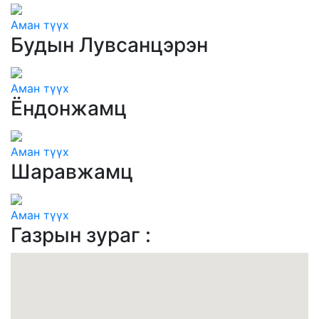
Аман түүх
Будын Лувсанцэрэн
Аман түүх
Ёндонжамц
Аман түүх
Шаравжамц
Аман түүх
Газрын зураг :