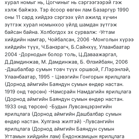
хурал номыг нь, Цогчиныг нь сэргээгээрэй гэж
хэлж байжээ. Тэр ёсоор өвгөн лам Базаргүр 1990
оны 11 сард хийдээ сэргээх үйл ажилд хүчин
зүтгэж хурал номынхоо үйлд шамдан зүтгэж
байсан байна. Холбогдох эх сурвалж: -Угтам
хийдийн намтар, Чойбалсан, 2006 -Монголын хүрээ
хийдийн түүх, Ч.Банзрагч, Б.Сайнхүү, Улаанбаатар
2004 -Дорнодын болор толь, Ц.Даваажаргал,
Д.Дамдинжав, М. Дамдинжав, Б. Өлзийбаян, 2006
-Дашбалбар сумын товч түүх оршвой, Г.Пэрэнлэй,
Улаанбаатар, 1995 - Цэвэгийн Гонгорын ярилцлага
(Дорнод аймгийн Баяндун сумын өндөр настан.
1919 онд төрсөн) -Намсрайн Намдагийн ярилцлага
(Дорнод аймгийн Баяндун сумын өндөр настан.
1933 онд төрсөн) -Будын Лувсанцэрэнгийн
ярилцлага (Дорнод аймгийн Дашбалбар сумын
өндөр настан. Хулгана жилтэй) -Лувсангийн
ярилцлага (Дорнод аймгийн Баяндун сумын
Угтамын хийдийн лам) Ёндонжамцын ярилцлага