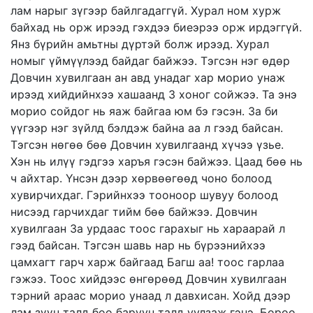
лам нарыг зүгээр байлгадаггүй. Хурал ном хурж
байхад нь орж ирээд гэхдээ биеэрээ орж ирдэггүй.
Янз бүрийн амьтны дүртэй болж ирээд. Хурал
номыг үймүүлээд байдаг байжээ. Тэгсэн нэг өдөр
Довчин хувилгаан ан авд унадаг хар морио унаж
ирээд хийдийнхээ хашаанд 3 хоног сойжээ. Та энэ
морио сойдог нь яаж байгаа юм бэ гэсэн. За би
үүгээр нэг зүйлд бэлдэж байна аа л гээд байсан.
Тэгсэн нөгөө бөө Довчин хувилгаанд хүчээ үзье.
Хэн нь илүү гэдгээ харъя гэсэн байжээ. Цаад бөө нь
ч айхтар. Үнсэн дээр хөрвөөгөөд чоно болоод
хувирчихдаг. Гэрийнхээ тооноор шувуу болоод
нисээд гарчихдаг тийм бөө байжээ. Довчин
хувилгаан За урдаас тоос гарахыг нь хараарай л
гээд байсан. Тэгсэн шавь нар нь бүрээнийхээ
цамхагт гарч харж байгаад Багш аа! тоос гарлаа
гэжээ. Тоос хийдээс өнгөрөөд Довчин хувилгаан
тэрний араас морио унаад л давхисан. Хойд дээр
лам зүүн талд бөө баруун талд уулзаж гэнэ. Бороо