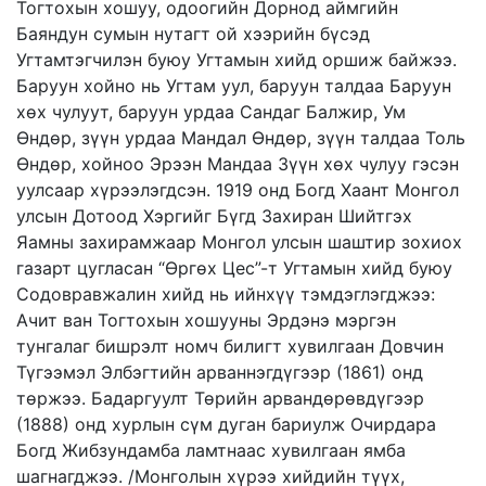
Тогтохын хошуу, одоогийн Дорнод аймгийн
Баяндун сумын нутагт ой хээрийн бүсэд
Угтамтэгчилэн буюу Угтамын хийд оршиж байжээ.
Баруун хойно нь Угтам уул, баруун талдаа Баруун
хөх чулуут, баруун урдаа Сандаг Балжир, Ум
Өндөр, зүүн урдаа Мандал Өндөр, зүүн талдаа Толь
Өндөр, хойноо Эрээн Мандаа Зүүн хөх чулуу гэсэн
уулсаар хүрээлэгдсэн. 1919 онд Богд Хаант Монгол
улсын Дотоод Хэргийг Бүгд Захиран Шийтгэх
Яамны захирамжаар Монгол улсын шаштир зохиох
газарт цугласан “Өргөх Цес”-т Угтамын хийд буюу
Содовравжалин хийд нь ийнхүү тэмдэглэгджээ:
Ачит ван Тогтохын хошууны Эрдэнэ мэргэн
тунгалаг бишрэлт номч билигт хувилгаан Довчин
Түгээмэл Элбэгтийн арваннэгдүгээр (1861) онд
төржээ. Бадаргуулт Төрийн арвандөрөвдүгээр
(1888) онд хурлын сүм дуган бариулж Очирдара
Богд Жибзундамба ламтнаас хувилгаан ямба
шагнагджээ. /Монголын хүрээ хийдийн түүх,