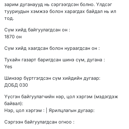
зарим дуганаууд нь сэргээгдсэн болно. Үлдсэг
тууриудын хэмжээ болон харагдах байдал нь ил
тод.
Сүм хийд байгуулагдсан он :
1870 он
Сүм хийд хаагдсан болон нураагдсан он :
Тухайн газарт баригдсан шинэ сүм, дугана :
Yes
Шинээр бүртгэгдсэн сүм хийдийн дугаар:
ДОБД 030
Үүсгэн байгуулагчийн нэр, цол хэргэм (мэдэгдэж
байвал):
Нэр, цол хэргэм : | Ярилцлагын дугаар:
Сэргээн байгуулагдсан огноо :