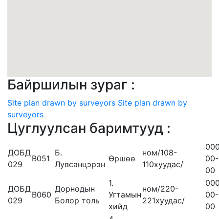
Байршилын зураг :
Site plan drawn by surveyors
Site plan drawn by
surveyors
Цуглуулсан баримтууд :
00
ДОБД
Б.
ном/108-
B051
Өршөө
00-
029
Лувсанцэрэн
110хуудас/
00
1.
00
ДОБД
Дорнодын
ном/220-
B060
Угтамын
00-
029
Болор толь
221хуудас/
хийд
00