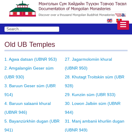
Old UB Temples
1. Agwa datsan (UBNR 953)
27. Jagarmolomiin khural
2. Amgalangiin Geser süm
(UBNR 950)
(UBR 930)
28. Khutagt Troitskiin süm (UBR
3. Baruun Geser süm (UBR
928)
914)
29. Kunziin süm (UBR 933)
4. Baruun salaanii khural
30. Lowon Jalbiin süm (UBNR
(UBNR 946)
944)
5. Bayanzürkhiin dugan (UBR
31. Manj ambanii khurliin dugan
941)
(UBNR 949)