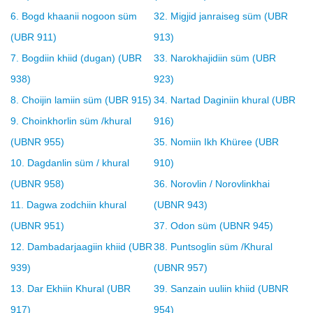
6. Bogd khaanii nogoon süm
32. Migjid janraiseg süm (UBR
(UBR 911)
913)
7. Bogdiin khiid (dugan) (UBR
33. Narokhajidiin süm (UBR
938)
923)
8. Choijin lamiin süm (UBR 915)
34. Nartad Daginiin khural (UBR
9. Choinkhorlin süm /khural
916)
(UBNR 955)
35. Nomiin Ikh Khüree (UBR
10. Dagdanlin süm / khural
910)
(UBNR 958)
36. Norovlin / Norovlinkhai
11. Dagwa zodchiin khural
(UBNR 943)
(UBNR 951)
37. Odon süm (UBNR 945)
12. Dambadarjaagiin khiid (UBR
38. Puntsoglin süm /Khural
939)
(UBNR 957)
13. Dar Ekhiin Khural (UBR
39. Sanzain uuliin khiid (UBNR
917)
954)