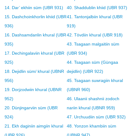
14. Dar’ ekhiin süm (UBR 931)
40. Shaddublin khiid (UBR 937)
15. Dashchoinkhorlin khiid (UBR
41. Tantonjalbiin khural (UBR
936)
919)
16. Dashsamdanlin khural (UBR
42. Tövdiin khural (UBR 918)
935)
43. Tsagaan malgaitiin süm
17. Dechingalaviin khural (UBR
(UBR 934)
925)
44. Tsagaan süm (Güngaa
18. Dejidlin süm/ khural (UBNR
dejidlin) (UBR 922)
956)
45. Tsagaan suwragiin khural
19. Dorjzodwiin khural (UBNR
(UBNR 960)
952)
46. Ulaanii shashnii zodoch
20. Dünjingarviin süm (UBR
nariin khural (UBNR 959)
924)
47. Urchuudiin süm (UBR 932)
21. Ekh daginiin aimgiin khural
48. Yonzon khambiin süm
(UBR 926)
(UBNR 947)