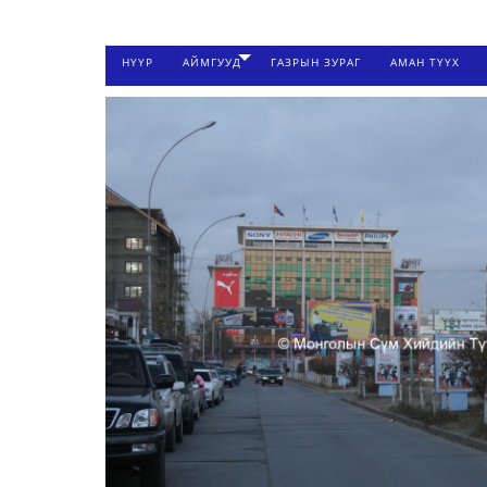
НҮҮР
АЙМГУУД
ГАЗРЫН ЗУРАГ
АМАН ТҮҮХ