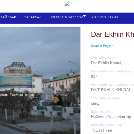
ТАЙЛБАР
ТАЛАРХАЛ
НЭМЭЛТ МЭДЭЭЛЭЛ
ХОЛБОО БАРИХ
Dar Ekhiin Kh
Read in English
Сүм хийдийн нэр :
Dar Ekhiin Khural,
Ринченгийн жагсаалт дахь д
917
Ринченгийн жагсаалт дахь н
DAR’ EKHIIN KHURAL
Сүм хийдийн төрөл :
хийд
Байрлах аймаг :
Нийслэл-Улаанбаатар
Аймгийн хуучин нэр :
Түшээт хан