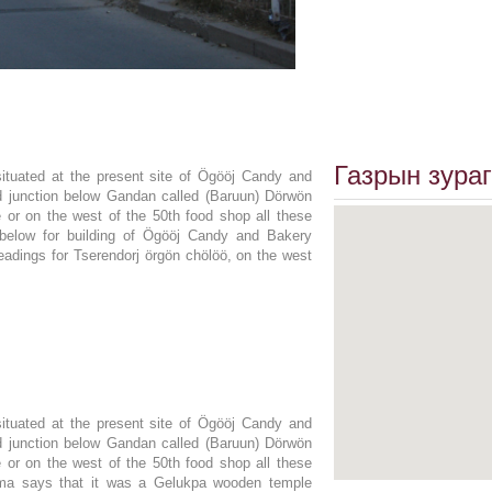
Газрын зураг
ituated at the present site of Ögööj Candy and
d junction below Gandan called (Baruun) Dörwön
 or on the west of the 50th food shop all these
below for building of Ögööj Candy and Bakery
adings for Tserendorj örgön chölöö, on the west
ituated at the present site of Ögööj Candy and
d junction below Gandan called (Baruun) Dörwön
 or on the west of the 50th food shop all these
ama says that it was a Gelukpa wooden temple