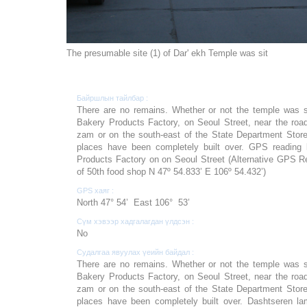
The presumable site (1) of Dar' ekh Temple was sit
Байршлын тайлбар :
There are no remains. Whether or not the temple was s
Bakery Products Factory, on Seoul Street, near the roa
zam or on the south-east of the State Department Store
places have been completely built over. GPS reading 
Products Factory on on Seoul Street (Alternative GPS Re
of 50th food shop N 47º 54.833’ E 106º 54.432’)
GPS хаяг :
North 47° 54’ East 106° 53’
Сүм хэвээр хадгалагдан үлдсэн :
No
Судалгаа явуулах үеийн байдал :
There are no remains. Whether or not the temple was s
Bakery Products Factory, on Seoul Street, near the roa
zam or on the south-east of the State Department Store
places have been completely built over. Dashtseren l