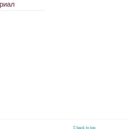
риал
back to top