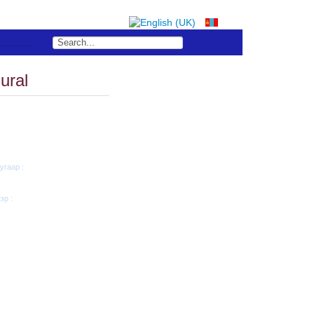
ural
угаар :
эр :