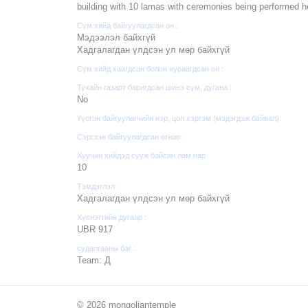
building with 10 lamas with ceremonies being performed h
Сүм хийд байгуулагдсан он :
Мэдээлэл байхгүй
Хадгалагдан үлдсэн ул мөр байхгүй
Сүм хийд хаагдсан болон нураагдсан он :
Тухайн газарт баригдсан шинэ сүм, дугана :
No
Үүсгэн байгуулагчийн нэр, цол хэргэм (мэдэгдэж байвал):
Сэргээн байгуулагдсан огноо :
Хуучин хийдэд сууж байсан лам нар
10
Тэмдэглэл :
Хадгалагдан үлдсэн ул мөр байхгүй
Хүснэгтийн дугаар :
UBR 917
судалгааны баг :
Team: Д
© 2026 mongoliantemple