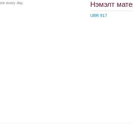
Нэмэлт мате
ere every day.
UBR 917