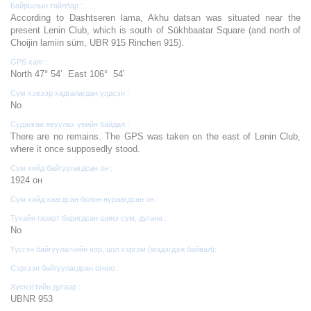
Байршлын тайлбар :
According to Dashtseren lama, Akhu datsan was situated near the
present Lenin Club, which is south of Sükhbaatar Square (and north of
Choijin lamiin süm, UBR 915 Rinchen 915).
GPS хаяг :
North 47° 54’ East 106° 54’
Сүм хэвээр хадгалагдан үлдсэн :
No
Судалгаа явуулах үеийн байдал :
There are no remains. The GPS was taken on the east of Lenin Club,
where it once supposedly stood.
Сүм хийд байгуулагдсан он :
1924 он
Сүм хийд хаагдсан болон нураагдсан он :
Тухайн газарт баригдсан шинэ сүм, дугана :
No
Үүсгэн байгуулагчийн нэр, цол хэргэм (мэдэгдэж байвал):
Сэргээн байгуулагдсан огноо :
Хүснэгтийн дугаар :
UBNR 953