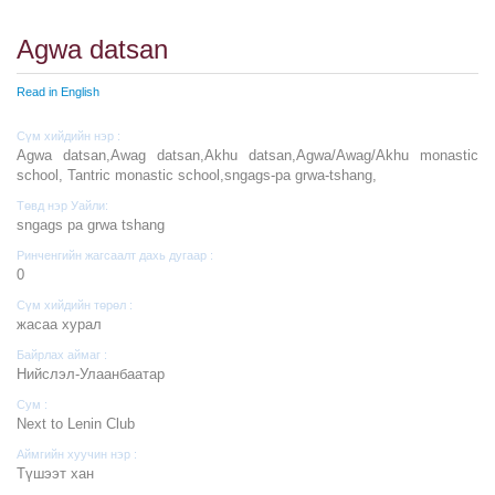
Agwa datsan
Read in English
Сүм хийдийн нэр :
Agwa datsan,Awag datsan,Akhu datsan,Agwa/Awag/Akhu monastic
school, Tantric monastic school,sngags-pa grwa-tshang,
Төвд нэр Уайли:
sngags pa grwa tshang
Ринченгийн жагсаалт дахь дугаар :
0
Сүм хийдийн төрөл :
жасаа хурал
Байрлах аймаг :
Нийслэл-Улаанбаатар
Сум :
Next to Lenin Club
Аймгийн хуучин нэр :
Түшээт хан