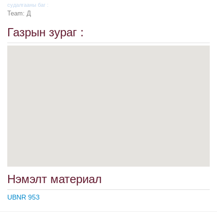
судалгааны баг :
Team: Д
Газрын зураг :
Нэмэлт материал
UBNR 953