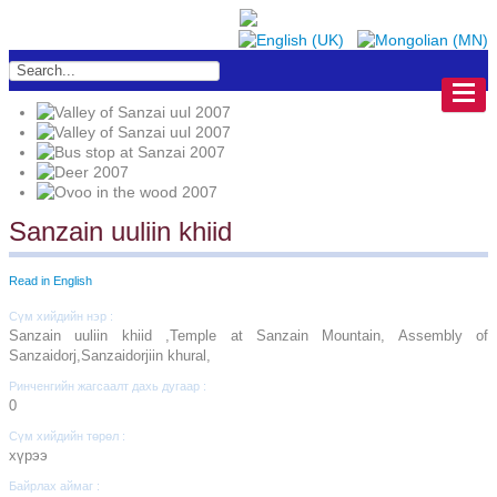
Sanzain uuliin khiid
Read in English
Сүм хийдийн нэр :
Sanzain uuliin khiid ,Temple at Sanzain Mountain, Assembly of
Sanzaidorj,Sanzaidorjiin khural,
Ринченгийн жагсаалт дахь дугаар :
0
Сүм хийдийн төрөл :
хүрээ
Байрлах аймаг :