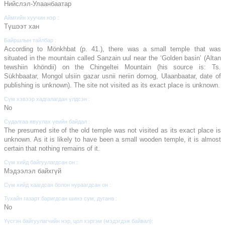
Нийслэл-Улаанбаатар
Аймгийн хуучин нэр :
Түшээт хан
Байршлын тайлбар :
According to Mönkhbat (p. 41.), there was a small temple that was
situated in the mountain called Sanzain uul near the ‘Golden basin’ (Altan
tewshiin khöndii) on the Chingeltei Mountain (his source is: Ts.
Sükhbaatar, Mongol ulsiin gazar usnii neriin domog, Ulaanbaatar, date of
publishing is unknown). The site not visited as its exact place is unknown.
Сүм хэвээр хадгалагдан үлдсэн :
No
Судалгаа явуулах үеийн байдал :
The presumed site of the old temple was not visited as its exact place is
unknown. As it is likely to have been a small wooden temple, it is almost
certain that nothing remains of it.
Сүм хийд байгуулагдсан он :
Мэдээлэл байхгүй
Сүм хийд хаагдсан болон нураагдсан он :
Тухайн газарт баригдсан шинэ сүм, дугана :
No
Үүсгэн байгуулагчийн нэр, цол хэргэм (мэдэгдэж байвал):