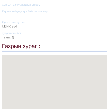
Сэргээн байгуулагдсан огноо :
Хуучин хийдэд сууж байсан лам нар
Хүснэгтийн дугаар :
UBNR 954
судалгааны баг :
Team: Д
Газрын зураг :