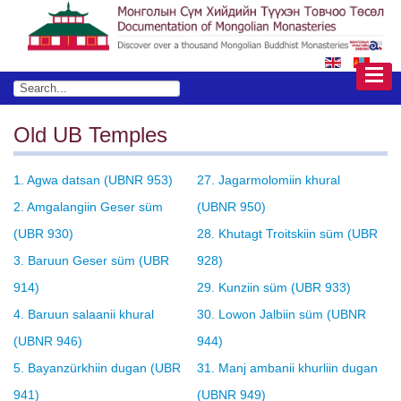
Old UB Temples
1. Agwa datsan (UBNR 953)
27. Jagarmolomiin khural
2. Amgalangiin Geser süm
(UBNR 950)
(UBR 930)
28. Khutagt Troitskiin süm (UBR
3. Baruun Geser süm (UBR
928)
914)
29. Kunziin süm (UBR 933)
4. Baruun salaanii khural
30. Lowon Jalbiin süm (UBNR
(UBNR 946)
944)
5. Bayanzürkhiin dugan (UBR
31. Manj ambanii khurliin dugan
941)
(UBNR 949)