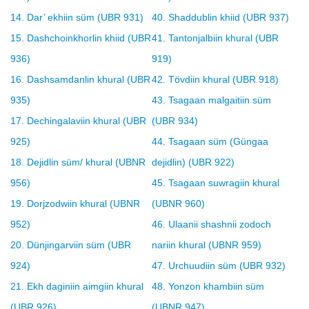
14. Dar’ ekhiin süm (UBR 931)
40. Shaddublin khiid (UBR 937)
15. Dashchoinkhorlin khiid (UBR
41. Tantonjalbiin khural (UBR
936)
919)
16. Dashsamdanlin khural (UBR
42. Tövdiin khural (UBR 918)
935)
43. Tsagaan malgaitiin süm
17. Dechingalaviin khural (UBR
(UBR 934)
925)
44. Tsagaan süm (Güngaa
18. Dejidlin süm/ khural (UBNR
dejidlin) (UBR 922)
956)
45. Tsagaan suwragiin khural
19. Dorjzodwiin khural (UBNR
(UBNR 960)
952)
46. Ulaanii shashnii zodoch
20. Dünjingarviin süm (UBR
nariin khural (UBNR 959)
924)
47. Urchuudiin süm (UBR 932)
21. Ekh daginiin aimgiin khural
48. Yonzon khambiin süm
(UBR 926)
(UBNR 947)