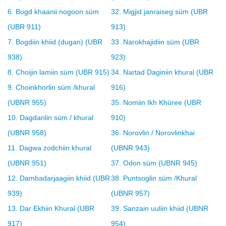
6. Bogd khaanii nogoon süm
32. Migjid janraiseg süm (UBR
(UBR 911)
913)
7. Bogdiin khiid (dugan) (UBR
33. Narokhajidiin süm (UBR
938)
923)
8. Choijin lamiin süm (UBR 915)
34. Nartad Daginiin khural (UBR
9. Choinkhorlin süm /khural
916)
(UBNR 955)
35. Nomiin Ikh Khüree (UBR
10. Dagdanlin süm / khural
910)
(UBNR 958)
36. Norovlin / Norovlinkhai
11. Dagwa zodchiin khural
(UBNR 943)
(UBNR 951)
37. Odon süm (UBNR 945)
12. Dambadarjaagiin khiid (UBR
38. Puntsoglin süm /Khural
939)
(UBNR 957)
13. Dar Ekhiin Khural (UBR
39. Sanzain uuliin khiid (UBNR
917)
954)