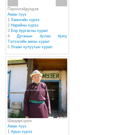
Пэрэнлэйдүндэв
Аман түүх
1
Хөөнгийн хүрээ
2
Нарийны хүрээ
3
Бор бургасны хурал
4
Дуганын булан буюу
Тэлээгийн амны хурал
5
Улаан чулуутын хурал
Шагдарсүрэн
Аман түүх
1
Арын хүрээ