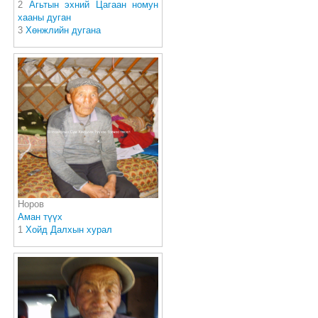
2
Агьтын эхний Цагаан номун
хааны дуган
3
Хөнжлийн дугана
Норов
Аман түүх
1
Хойд Далхын хурал