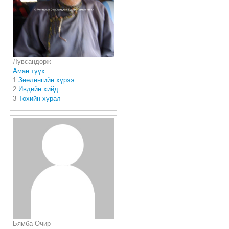
Лувсандорж
Аман түүх
1
Зөөлөнгийн хүрээ
2
Ивдийн хийд
3
Төхийн хурал
Бямба-Очир