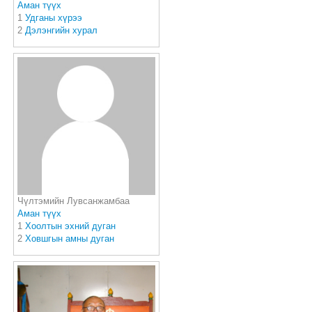
Аман түүх
1
Удганы хүрээ
2
Дэлэнгийн хурал
Чүлтэмийн Лувсанжамбаа
Аман түүх
1
Хоолтын эхний дуган
2
Ховшгын амны дуган