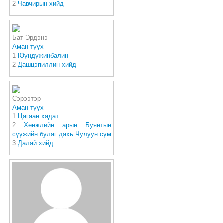
2
Чавчирын хийд
Бат-Эрдэнэ
Аман түүх
1
Юүндүжинбалин
2
Дашцэпиллин хийд
Сэрээтэр
Аман түүх
1
Цагаан хадат
2
Хөнжлийн арын Буянтын
сүүжийн булаг дахь Чулуун сүм
3
Далай хийд