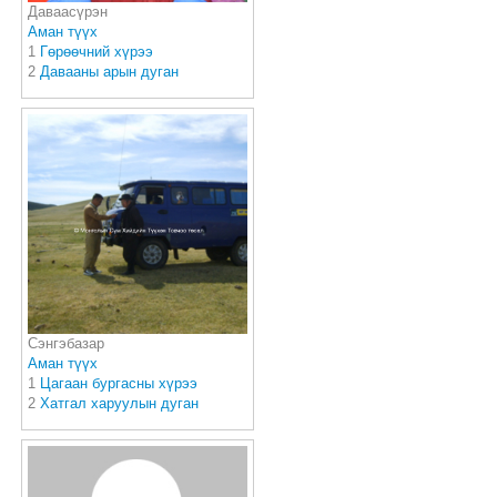
Даваасүрэн
Аман түүх
1
Гөрөөчний хүрээ
2
Давааны арын дуган
Сэнгэбазар
Аман түүх
1
Цагаан бургасны хүрээ
2
Хатгал харуулын дуган