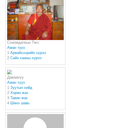
Сономдагвын Төгс
Аман түүх
1
Арвайхээрийн хүрээ
2
Сайн хааны хүрээ
Даваахүү
Аман түүх
1
Зуутын хийд
2
Хорин жас
3
Тавин жас
4
Шинэ шавь