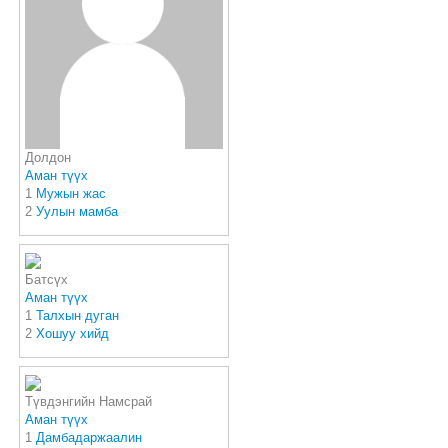
Долдон
Аман түүх
1
Мужын жас
2
Уулын мамба
Батсүх
Аман түүх
1
Талхын дуган
2
Хошуу хийд
Түвдэнгийн Намсрай
Аман түүх
1
Дамбадаржаалин