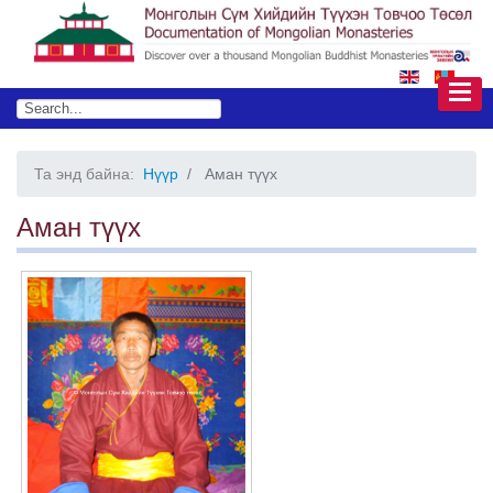
Та энд байна:
Нүүр
Аман түүх
Аман түүх