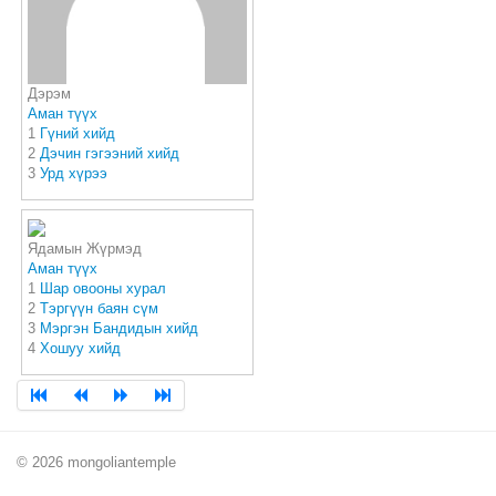
Дэрэм
Аман түүх
1
Гүний хийд
2
Дэчин гэгээний хийд
3
Урд хүрээ
Ядамын Жүрмэд
Аман түүх
1
Шар овооны хурал
2
Тэргүүн баян сүм
3
Мэргэн Бандидын хийд
4
Хошуу хийд
© 2026 mongoliantemple