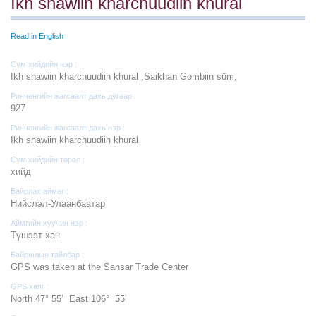
Ikh shawiin kharchuudiin khural
Read in English
Сүм хийдийн нэр :
Ikh shawiin kharchuudiin khural ,Saikhan Gombiin süm,
Ринченгийн жагсаалт дахь дугаар :
927
Ринченгийн жагсаалт дахь нэр :
Ikh shawiin kharchuudiin khural
Сүм хийдийн төрөл :
хийд
Байрлах аймаг :
Нийслэл-Улаанбаатар
Аймгийн хуучин нэр :
Түшээт хан
Байршлын тайлбар :
GPS was taken at the Sansar Trade Center
GPS хаяг :
North 47° 55’ East 106° 55’