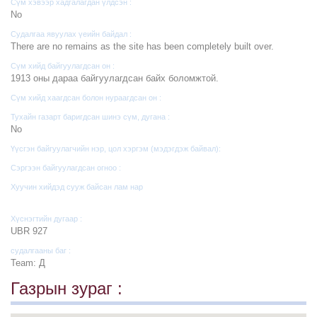
Сүм хэвээр хадгалагдан үлдсэн :
No
Судалгаа явуулах үеийн байдал :
There are no remains as the site has been completely built over.
Сүм хийд байгуулагдсан он :
1913 оны дараа байгуулагдсан байх боломжтой.
Сүм хийд хаагдсан болон нураагдсан он :
Тухайн газарт баригдсан шинэ сүм, дугана :
No
Үүсгэн байгуулагчийн нэр, цол хэргэм (мэдэгдэж байвал):
Сэргээн байгуулагдсан огноо :
Хуучин хийдэд сууж байсан лам нар
Хүснэгтийн дугаар :
UBR 927
судалгааны баг :
Team: Д
Газрын зураг :