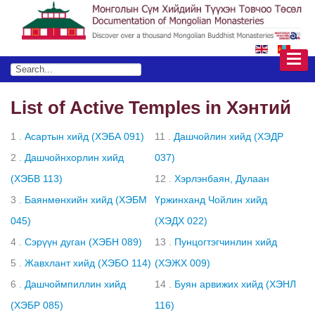
List of Active Temples in Хэнтий
1 .
Асартын хийд (ХЭБА 091)
11 .
Дашчойлин хийд (ХЭДР
2 .
Дашчойнхорлин хийд
037)
(ХЭБВ 113)
12 .
Хэрлэнбаян, Дулаан
3 .
Баянмөнхийн хийд (ХЭБМ
Үржинханд Чойлин хийд
045)
(ХЭДХ 022)
4 .
Сэрүүн дуган (ХЭБН 089)
13 .
Пунцогтэгчинлин хийд
5 .
Жавхлант хийд (ХЭБО 114)
(ХЭЖХ 009)
6 .
Дашчоймпиллин хийд
14 .
Буян арвижих хийд (ХЭНЛ
(ХЭБР 085)
116)