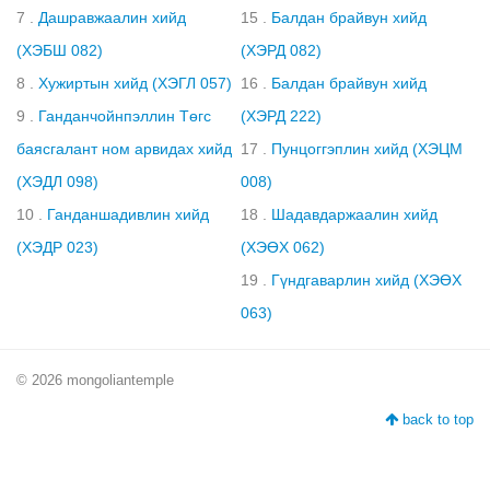
7 .
Дашравжаалин хийд
15 .
Балдан брайвун хийд
(ХЭБШ 082)
(ХЭРД 082)
8 .
Хужиртын хийд (ХЭГЛ 057)
16 .
Балдан брайвун хийд
9 .
Ганданчойнпэллин Төгс
(ХЭРД 222)
баясгалант ном арвидах хийд
17 .
Пунцоггэплин хийд (ХЭЦМ
(ХЭДЛ 098)
008)
10 .
Ганданшадивлин хийд
18 .
Шадавдаржаалин хийд
(ХЭДР 023)
(ХЭӨХ 062)
19 .
Гүндгаварлин хийд (ХЭӨХ
063)
© 2026 mongoliantemple
back to top