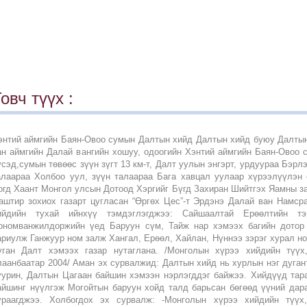
овч түүх :
энтий аймгийн Баян-Овоо сумын Далтын хийд Далтын хийд буюу Далтын
ан аймгийн Далай вангийн хошуу, одоогийн Хэнтий аймгийн Баян-Овоо с
үсэд,сумын төвөөс зүүн зүгт 13 км-т, Далт уулын энгэрт, урдуураа Бэрлэ
алаараа Холбоо уул, зүүн талаараа Бага хавцал уулаар хүрээлүүлэн 
огд Хаант Монгол улсын Дотоод Хэргийг Бүгд Захиран Шийтгэх Яамны 
аштир зохиох газарт цугласан “Өргөх Цес”-т Эрдэнэ Далай ван Намс
ийдийн тухай ийнхүү тэмдэглэгджээ: Сайшаалтай Ерөөлтийн тэ
ономванжилдоржийн үед Баруун сүм, Тайж нар хэмээх багийн дотор
ариулж Ганжуур ном залж Хангал, Ерөөл, Хайлан, Нүннээ зэрэг хурал н
уган Далт хэмээх газар нутаглана. /Монголын хүрээ хийдийн түүх,
лаанбаатар 2004/ Аман эх сурвалжид: Далтын хийд нь хурлын нэг дугант
уурин, Далтын Цагаан байшин хэмээн нэрлэгддэг байжээ. Хийдүүд тар
айшинг нүүлгэж Могойтын баруун хойд талд барьсан бөгөөд үүний дар
ураагджээ. Холбогдох эх сурвалж: -Монголын хүрээ хийдийн түүх,