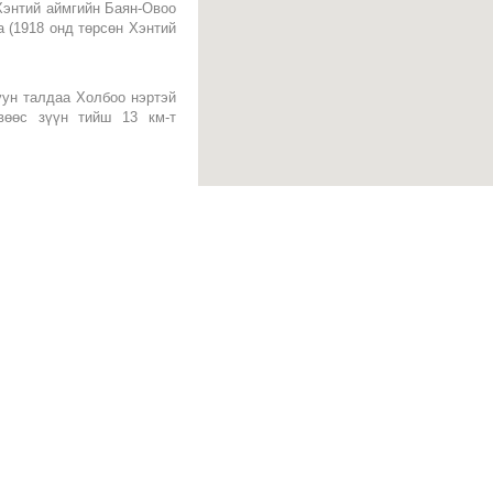
Хэнтий аймгийн Баян-Овоо
 (1918 онд төрсөн Хэнтий
уун талдаа Холбоо нэртэй
вөөс зүүн тийш 13 км-т