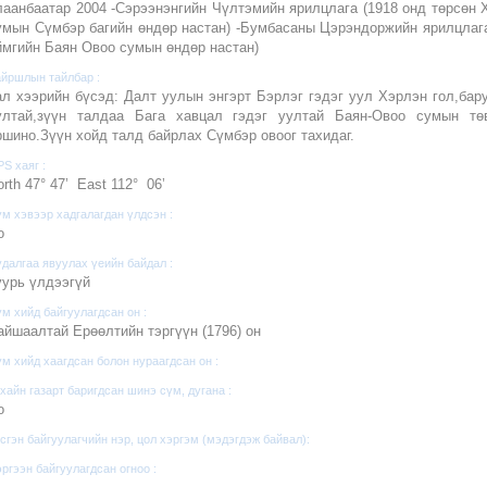
лаанбаатар 2004 -Сэрээнэнгийн Чүлтэмийн ярилцлага (1918 онд төрсөн 
умын Сүмбэр багийн өндөр настан) -Бумбасаны Цэрэндоржийн ярилцлага
ймгийн Баян Овоо сумын өндөр настан)
йршлын тайлбар :
ал хээрийн бүсэд: Далт уулын энгэрт Бэрлэг гэдэг уул Хэрлэн гол,бар
ултай,зүүн талдаа Бага хавцал гэдэг уултай Баян-Овоо сумын тө
ршино.Зүүн хойд талд байрлах Сүмбэр овоог тахидаг.
S хаяг :
orth 47° 47’ East 112° 06’
м хэвээр хадгалагдан үлдсэн :
o
далгаа явуулах үеийн байдал :
уурь үлдээгүй
м хийд байгуулагдсан он :
айшаалтай Ерөөлтийн тэргүүн (1796) он
м хийд хаагдсан болон нураагдсан он :
хайн газарт баригдсан шинэ сүм, дугана :
o
сгэн байгуулагчийн нэр, цол хэргэм (мэдэгдэж байвал):
ргээн байгуулагдсан огноо :