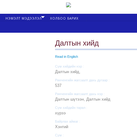
НЭМЭЛТ МЭДЭЭЛЭЛ
ХОЛБОО БАРИХ
Далтын хийд
Read in English
Сүм хийдийн нэр :
Далтын хийд,
Ринченгийн жагсаалт дахь дугаар :
537
Ринченгийн жагсаалт дахь нэр :
Далтын шүтээн, Далтын хийд
Сүм хийдийн төрөл :
хүрээ
Байрлах аймаг :
Хэнтий
Сум :