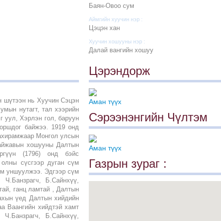
Баян-Овоо сум
Аймгийн хуучин нэр :
Цэцэн хан
Хуучин хошууны нэр :
Далай вангийн хошуу
Цэрэндорж
 шүтээн нь Хуучин Сэцэн
Аман түүх
умын нутагт, тал хээрийн
Сэрээнэнгийн Чүлтэм
г уул, Хэрлэн гол, баруун
оршдог байжээ. 1919 онд
захирамжаар Монгол улсын
райжавын хошууны Далтын
Аман түүх
ргүүн (1796) онд бэйс
Газрын зураг :
 олны сүсгээр дуган сүм
ом уншуулжээ. Эдгээр сүм
 Ч.Банзрагч, Б.Сайнхүү,
ай, ганц ламтай , Далтын
ахын үед Далтын хийдийн
аа Ваангийн хийдтэй хамт
 Ч.Банзрагч, Б.Сайнхүү,