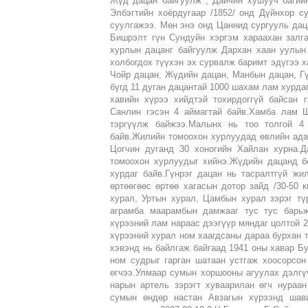
Жүд дацан байгуулж , Дайчин хушууч багий
Элбэгтийн хоёрдугаар /1852/ онд Дүйнхор с
суулгажээ. Мөн энэ онд Цаннид сургууль дац
Бишрэлт гүн Сундуйн хэргэм хараахан залга
хурлын дацанг байгуулж Дархан хаан уулын 
холбогдох түүхэн эх сурвалж баримт эдүгээ х
Чойр дацан, Жүдийн дацан, Манбын дацан, Гү
бүгд 11 дуган дацантай 1000 шахам лам хурда
хавийн хүрээ хийдтэй тохирдоггүй байсан 
Санлин гэсэн 4 аймагтай байв.Хамба лам 
тэргүүлж байжээ.Малынх нь тоо толгой 4
байв.Жилийн томоохон хурлуудад өвлийн адаг
Цогчин дуганд 30 хоногийн Хайлан хурна.
томоохон хурлуудыг хийнэ.Жүдийн дацанд б
хурдаг байв.Гүнрэг дацан нь тасралтгүй жи
өртөөгөөс өртөө хагасын дотор зайд /30-50 
хурал, Уртын хурал, Цамбын хурал зэрэг тү
аграмба маарамбын дамжааг тус тус барьж
хүрээний лам нараас дээгүүр мяндаг цолтой 
хүрээний хурал ном хаагдсаны дараа бурхан 
хэвэнд нь байлгаж байгаад 1941 оны хавар Бу
ном судрыг гарган шатаан устгаж хоосорсо
өгчээ.Улмаар сумын хоршооны агуулах дэлгүү
нарын артель зэрэгт хуваарилан өгч нураа
сумын өндөр настан Авзагын хүрээнд шави