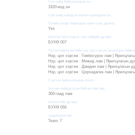
Сүм хийд байгуулагдсан он :
1820-иод он
Сүм хийд хаагдсан болон нураагдсан он :
Тухайн газарт баригдсан шинэ сүм, дугана :
Yes
Шинээр бүртгэгдсэн сүм хийдийн дугаар:
БУХӨ 007
Үүсгэн байгуулагчийн нэр, цол хэргэм (мэдэгдэж байвал
Нэр, цол хэргэм : Гомбосүрэн лам | Ярилцлагы
Нэр, цол хэргэм : Мижид лам | Ярилцлагын ду
Нэр, цол хэргэм : Дамдин лам | Ярилцлагын ду
Нэр, цол хэргэм : Цэрэндагва лам | Ярилцлагы
Сэргээн байгуулагдсан огноо :
Хуучин хийдэд сууж байсан лам нар
300-гаад лам
Хүснэгтийн дугаар :
БУХӨ 056
судалгааны баг :
Team: Г