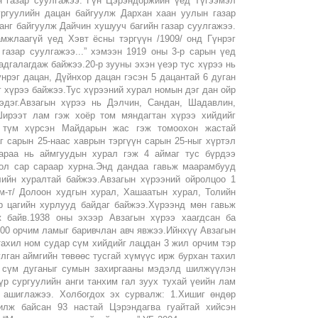
н газар суулгажээ. Гүн Цэрэндоржийн үед Түгээмэл
ургуулийн дацан байгуулж Дархан хаан уулын газар
анг байгуулж Дайчин хушууч багийн газар суулгажээ.
мжлаагүй үед Хэвт ёсны тэргүүн /1909/ онд Гүнрэг
газар суулгажээ...” хэмээн 1919 оны 3-р сарын үед
адгалагдаж байжээ.20-р зууны эхэн үеэр тус хүрээ нь
нрэг дацан, Дүйнхор дацан гэсэн 5 дацантай 6 дуган
г хүрээ байжээ.Тус хүрээний хурал номын дэг дан ойр
гэдэг.Авзагын хүрээ нь Дэлчин, Сандан, Шадавлин,
Ширээт лам гэж хоёр том мяндагтан хүрээ хийдийг
 түм хүрсэн Майдарын жас гэж томоохон жастай
 сарын 25-наас хаврын тэргүүн сарын 25-ныг хүртэл
Дараа нь аймгуудын хурал гэж 4 аймаг тус бүрдээ
ол сар сараар хурна.Энд дандаа гавьж маарамбууд
лийн хуралтай байжээ.Авзагын хүрээний ойролцоо 1
км-т/ Долоон худгын хурал, Хашаатын хурал, Толийн
р цагийн хурлууд байдаг байжээ.Хүрээнд мөн гавьж
 байв.1938 оны эхээр Авзагын хүрээ хаагдсан ба
200 орчим ламыг баривчлан авч явжээ.Ийнхүү Авзагын
тахил ном судар сүм хийдийг лацдан 3 жил орчим тэр
лган аймгийн төвөөс тусгай хүмүүс ирж бурхан тахил
н сүм дуганыг сумын захиргааны мэдэлд шилжүүлэн
р сургуулийн анги танхим гал зуух тухай үеийн лам
н ашиглажээ. Холбогдох эх сурвалж: 1.Хишиг өндөр
лж байсан 93 настай Цэрэндагва гуайтай хийсэн