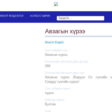
ЭМЭЛТ МЭДЭЭЛЭЛ
ХОЛБОО БАРИХ
Авзагын хүрээ
Read in English
Сүм хийдийн нэр :
Авзагын хүрээ,
Ринченгийн жагсаалт дахь дугаар :
268
Ринченгийн жагсаалт дахь нэр :
Авзагын хүрээ /Баруун Со гүнгийн х
Сондуу гүнгийн хүрээ/
Сүм хийдийн төрөл :
хүрээ
Байрлах аймаг :
Булган
Сум :