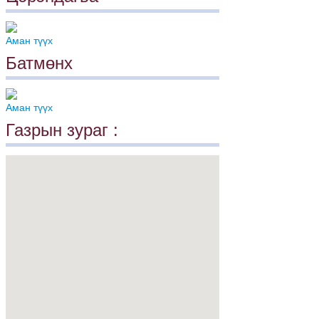
Аман түүх
Батмөнх
Аман түүх
Газрын зураг :