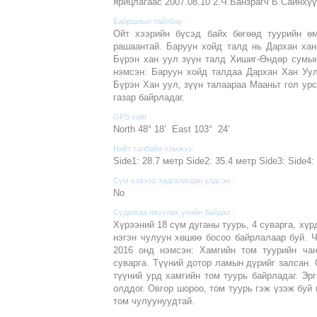
ярицлагаас 2007.08.10 2.Ч.Банзрагч Б.Сайнхү
Байршлын тайлбар :
Ойт хээрийн бүсэд байх бөгөөд туурийн ө
рашаантай. Баруун хойд талд нь Дархан хан
Бүрэн хан уул зүүн талд Хишиг-Өндөр сумын
нэмсэн: Баруун хойд талдаа Дархан Хан Уул
Бүрэн Хан уул, зүүн талаараа Мааньт гол урс
газар байрладаг.
GPS хаяг :
North 48° 18’ East 103° 24’
Нийт талбайн хэмжээ:
Side1: 28.7 метр Side2: 35.4 метр Side3: Side4: 
Сүм хэвээр хадгалагдан үлдсэн :
No
Судалгаа явуулах үеийн байдал :
Хүрээний 18 сүм дуганы туурь, 4 суварга, хү
нэгэн чулуун хөшөө босоо байрлалаар буй. Ч
2016 онд нэмсэн: Хамгийн том туурийн ча
суварга. Түүний дотор ламын дүрийг залсан. 
түүний урд хамгийн том туурь байрладаг. Эр
олддог. Овгор шороо, том туурь гэж үзэж буй 
том чулуунуудтай.