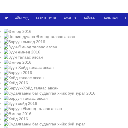
НҮҮР
АЙМГУУД
ГАЗРЫН ЗУРАГ
АМАН ТҮҮХ
ТАЙЛБАР
ТАЛАРХАЛ
Н