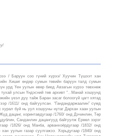
у/
рээ / Баруун соо гүний хүрээ/ Хуучин Түшээт хан
гийн Хишиг өндөр сумын төвийн баруун талд сумын
үүн урд Үен уулын өвөр биед Авзагын хүрээ төвхнөж
 тухай улсын Үндэсний төв архивт “...Манай хошуунд
жийн үеэл дүү тайж Баран засаг болоогүй цагт хятад
ээр /1611/ онд байгуулсан. “Гандандаржаалин” сүмд
х хурал буй нь уул хошууны нутаг Дархан хаан уулын
 Жүд дацанг, хоринтавдугаар /1760/ онд Дэчинлин, Төр
аддублин, Санданлин дацангууд байгуулж Ерөөл зэрэг
гаар /1826/ онд Манба, арванхоёрдугаар /1832/ онд
 хан уулын газар суулгажээ. Хорьдугаар /1840/ онд