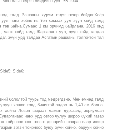
ү “Монголын хүрээ хийдийн түүх” УБ 2004
мнөд талд Рашааны хүрэм гэдэг газар байдаг.Хоёр
 уул чанх хойно нь Үен хэмээх уул зүүн хойд талд
 төв байна.Сумаас 1 км орчимд байрлана. 2016 онд
, чанх хойд талд Жаргалант уул, зүүн хойд талдаа
даг, зүүн урд талдаа Асгатын рашааны толгойтой тал
Side5: Side6:
рдний бололтой туурь тод мэдрэгдэнэ. Мөн өмнөд талд
улуун хөшөө төвд бичигтэй өндөр нь 1,40 см болно.
нх хойно Ловон ширээт ламын дурсгалд зориулсан
Суварганаас чанх урд овгор чулуу шороо бүхий газар
гэн тойрноос хөх тоосго дээврийн шавран ваар ихээр
газрын эргэн тойрноос буюу зүүн хойно, баруун хойно