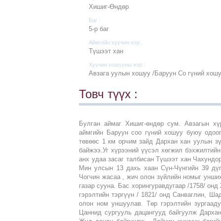
Хишиг-Өндөр
Баг :
5-р баг
Аймгийн хуучин нэр :
Түшээт хан
Хуучин хошууны нэр :
Авзага уулын хошуу /Баруун Со гүний хошу
Товч түүх :
Булган аймаг Хишиг-өндөр сум. Авзагын хү
аймгийн Баруун соо гүний хошуу буюу одоо
төвөөс 1 км орчим зайд Дархан хан уулын з
байжээ.Уг хүрээний үүсэл хөгжил бэхжилтийн
анх удаа засаг талбисан Түшээт хан Чахундор
Мин улсын 13 дахь хаан Сүн-Чүнгийн 39 дүг
Чогчин жасаа , жич олон зүйлийн номыг унши
газар сууна. Бас хорингуравдугаар /1758/ онд
гэрэлтийн тэргүүн / 1821/ онд Санваглин, Ш
олон ном уншуулав. Төр гэрэлтийн зургааду
Цаннид сургууль дацангууд байгуулж Дархан