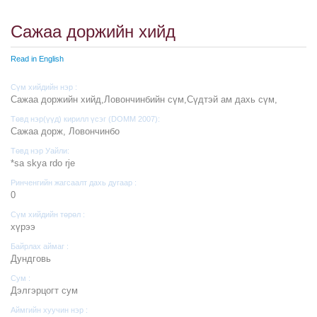
Сажаа доржийн хийд
Read in English
Сүм хийдийн нэр :
Сажаа доржийн хийд,Ловончинбийн сүм,Сүдтэй ам дахь сүм,
Төвд нэр(үүд) кирилл үсэг (DOMM 2007):
Сажаа дорж, Ловончинбo
Төвд нэр Уайли:
*sa skya rdo rje
Ринченгийн жагсаалт дахь дугаар :
0
Сүм хийдийн төрөл :
хүрээ
Байрлах аймаг :
Дундговь
Сум :
Дэлгэрцогт сум
Аймгийн хуучин нэр :