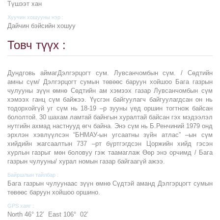
Түшээт хан
Хуучин хошууны нэр :
Дайчин бэйсийн хошуу
Товч түүх :
Дундговь аймагДэлгэрцогт сум. Лувсанчомбын сүм. / Сөдтийн
амны сүм/ Дэлгэрцогт сумын төвөөс баруун хойшоо Бага газрын
чулууны зүүн өмнө Сөдтийн ам хэмээх газар Лувсанчомбын сүм
хэмээх ганц сүм байжээ. Үүсгэн байгуулагч байгуулагдсан он нь
тодорхойгүй уг сүм нь 18-19 –р зууны үед оршин тогтнож байсан
бололтой. 30 шахам ламтай байнгын хуралтай байсан гэх мэдээлэл
нутгийн ахмад настнууд өгч байна. Энэ сүм нь Б.Ренчиний 1979 онд
эрхлэн хэвлүүлсэн “БНМАУ-ын угсаатны зүйн атлас” –ын сүм
хийдийн жагсаалтын 737 –рт бүртгэгдсэн Цоржийн хийд гэсэн
хурлын газрыг мөн боловуу гэж таамаглаж Өөр энэ орчимд / Бага
газрын чулууны/ хурал номын газар байгаагүй ажээ.
Байршлын тайлбар :
Бага газрын чулуунаас зүүн өмнө Сүдтэй аманд Дэлгэрцогт сумын
төвөөс баруун хойшоо оршино.
GPS хаяг :
North 46° 12’ East 106° 02’