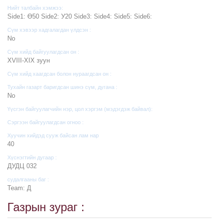
Нийт талбайн хэмжээ:
Side1: Ө50 Side2: У20 Side3: Side4: Side5: Side6:
Сүм хэвээр хадгалагдан үлдсэн :
No
Сүм хийд байгуулагдсан он :
XVIII-XIX зуун
Сүм хийд хаагдсан болон нураагдсан он :
Тухайн газарт баригдсан шинэ сүм, дугана :
No
Үүсгэн байгуулагчийн нэр, цол хэргэм (мэдэгдэж байвал):
Сэргээн байгуулагдсан огноо :
Хуучин хийдэд сууж байсан лам нар
40
Хүснэгтийн дугаар :
ДУДЦ 032
судалгааны баг :
Team: Д
Газрын зураг :