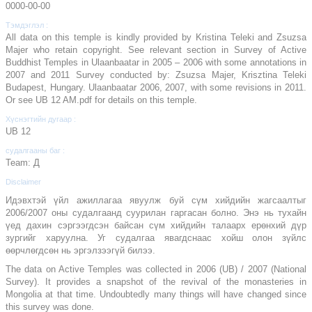
0000-00-00
Тэмдэглэл :
All data on this temple is kindly provided by Kristina Teleki and Zsuzsa
Majer who retain copyright. See relevant section in Survey of Active
Buddhist Temples in Ulaanbaatar in 2005 – 2006 with some annotations in
2007 and 2011 Survey conducted by: Zsuzsa Majer, Krisztina Teleki
Budapest, Hungary. Ulaanbaatar 2006, 2007, with some revisions in 2011.
Or see UB 12 AM.pdf for details on this temple.
Хүснэгтийн дугаар :
UB 12
судалгааны баг :
Team: Д
Disclaimer
Идэвхтэй үйл ажиллагаа явуулж буй сүм хийдийн жагсаалтыг
2006/2007 оны судалгаанд суурилан гаргасан болно. Энэ нь тухайн
үед дахин сэргээгдсэн байсан сүм хийдийн талаарх ерөнхий дүр
зургийг харуулна. Уг судалгаа явагдснаас хойш олон зүйлс
өөрчлөгдсөн нь эргэлзээгүй билээ.
The data on Active Temples was collected in 2006 (UB) / 2007 (National
Survey). It provides a snapshot of the revival of the monasteries in
Mongolia at that time. Undoubtedly many things will have changed since
this survey was done.