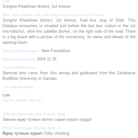
Сум :
Songino Khairkhan district, 1st khoroo
Шинэ сүм хийдийн газар зүйн байдал болон хүрээлэн буй орчин:
Songino Khairkhan district, 1st khoroo. final bus stop of Orbit. This
Gelukpa monastery is situated just before the last bus station in the 1st
microdistrict, after the satellite dishes, on the right side of the road. There
is a big board with a picture of the monastery, its name and details of the
opening hours.
New Foundation
Шинээр байгуулагдсан :
2004 11 26
Байгуулагдсан огноо:
Founders/Refounders :
Namsrai who came from Uvs aimag and graduated from the Zanabazar
Buddhist University in Gandan
Сүм хийдийн төрөл :
cүм
хуучин хийдийн лам нар :
Хийдийн хурал ном: алин болохыг зурах :
Зөвхөн өдөр тутмын болон сарын хурал хурдаг
Ямар хурал хурдаг болохыг бичнэ үү :
Өдөр тутмын хурал:
Daily chanting