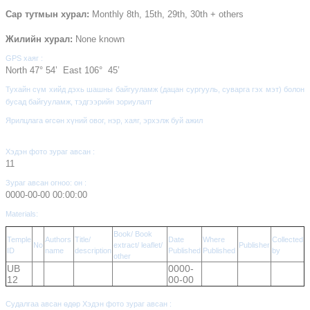
Сар тутмын хурал:
Monthly 8th, 15th, 29th, 30th + others
Жилийн хурал:
None known
GPS хаяг :
North 47° 54’ East 106° 45’
Тухайн сүм хийд дэхь шашны байгууламж (дацан сургууль, суварга гэх мэт) болон
бусад байгууламж, тэдгээрийн зориулалт
Ярилцлага өгсөн хүний овог, нэр, хаяг, эрхэлж буй ажил
Хэдэн фото зураг авсан :
11
Зураг авсан огноо: он :
0000-00-00 00:00:00
Materials:
Book/ Book
Temple
Authors
Title/
Date
Where
Collected
No
extract/ leaflet/
Publisher
ID
name
description
Published
Published
by
other
UB
0000-
12
00-00
Судалгаа авсан өдөр Хэдэн фото зураг авсан :