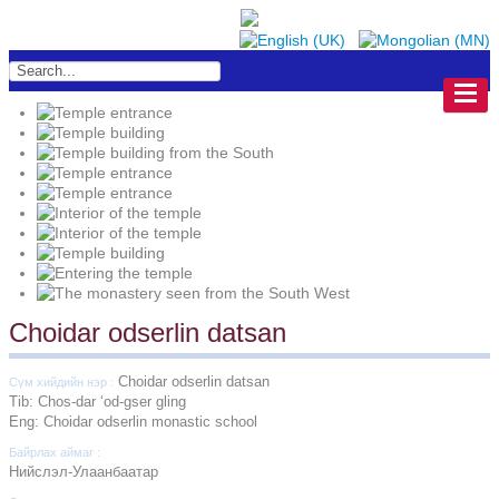
Choidar odserlin datsan
Choidar odserlin datsan
Сүм хийдийн нэр :
Tib: Chos-dar ‘od-gser gling
Eng: Choidar odserlin monastic school
Байрлах аймаг :
Нийслэл-Улаанбаатар