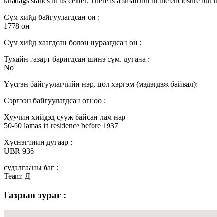
khadags stands in its center. There is a small hut in the enclosure but i
Сүм хийд байгуулагдсан он :
1778 он
Сүм хийд хаагдсан болон нураагдсан он :
Тухайн газарт баригдсан шинэ сүм, дугана :
No
Үүсгэн байгуулагчийн нэр, цол хэргэм (мэдэгдэж байвал):
Сэргээн байгуулагдсан огноо :
Хуучин хийдэд сууж байсан лам нар
50-60 lamas in residence before 1937
Хүснэгтийн дугаар :
UBR 936
судалгааны баг :
Team: Д
Газрын зураг :