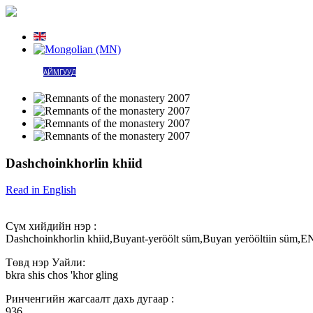
НҮҮР
АЙМГУУД
ГАЗРЫН ЗУРАГ
АМАН ТҮҮХ
ТАЙЛБАР
ТАЛАРХАЛ
НЭМЭЛТ МЭДЭЭЛЭЛ
ХОЛБ
Dashchoinkhorlin khiid
Read in English
Сүм хийдийн нэр :
Dashchoinkhorlin khiid,Buyant-yeröölt süm,Buyan yerööltiin süm,EN
Төвд нэр Уайли:
bkra shis chos 'khor gling
Ринченгийн жагсаалт дахь дугаар :
936