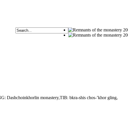
ОО БАРИХ
G: Dashchoinkhorlin monastery,TIB: bkra-shis chos-’khor gling,