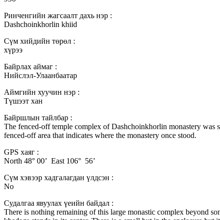
Ринченгийн жагсаалт дахь нэр :
Dashchoinkhorlin khiid
Сүм хийдийн төрөл :
хүрээ
Байрлах аймаг :
Нийслэл-Улаанбаатар
Аймгийн хуучин нэр :
Түшээт хан
Байршлын тайлбар :
The fenced-off temple complex of Dashchoinkhorlin monastery was sit
fenced-off area that indicates where the monastery once stood.
GPS хаяг :
North 48° 00’ East 106° 56’
Сүм хэвээр хадгалагдан үлдсэн :
No
Судалгаа явуулах үеийн байдал :
There is nothing remaining of this large monastic complex beyond some