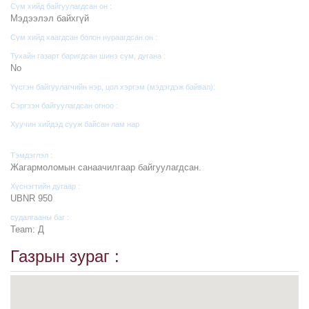
Сүм хийд байгуулагдсан он :
Мэдээлэл байхгүй
Сүм хийд хаагдсан болон нураагдсан он :
Тухайн газарт баригдсан шинэ сүм, дугана :
No
Үүсгэн байгуулагчийн нэр, цол хэргэм (мэдэгдэж байвал):
Сэргээн байгуулагдсан огноо :
Хуучин хийдэд сууж байсан лам нар
Тэмдэглэл :
Жагармоломын санаачилгаар байгуулагдсан.
Хүснэгтийн дугаар :
UBNR 950
судалгааны баг :
Team: Д
Газрын зураг :