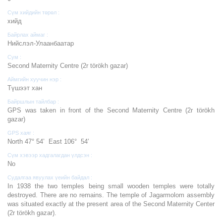
Сүм хийдийн төрөл :
хийд
Байрлах аймаг :
Нийслэл-Улаанбаатар
Сум :
Second Maternity Centre (2r törökh gazar)
Аймгийн хуучин нэр :
Түшээт хан
Байршлын тайлбар :
GPS was taken in front of the Second Maternity Centre (2r törökh
gazar)
GPS хаяг :
North 47° 54’ East 106° 54’
Сүм хэвээр хадгалагдан үлдсэн :
No
Судалгаа явуулах үеийн байдал :
In 1938 the two temples being small wooden temples were totally
destroyed. There are no remains. The temple of Jagarmolom assembly
was situated exactly at the present area of the Second Maternity Center
(2r törökh gazar).