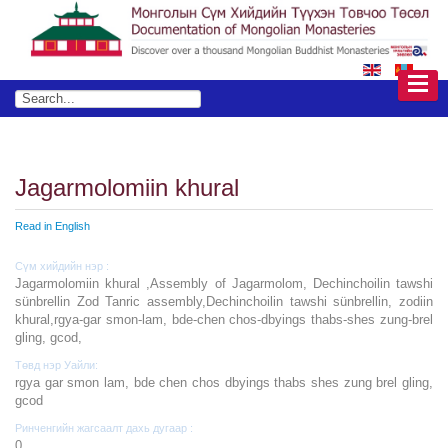
Jagarmolomiin khural
Read in English
Сүм хийдийн нэр :
Jagarmolomiin khural ,Assembly of Jagarmolom, Dechinchoilin tawshi
sünbrellin Zod Tanric assembly,Dechinchoilin tawshi sünbrellin, zodiin
khural,rgya-gar smon-lam, bde-chen chos-dbyings thabs-shes zung-brel
gling, gcod,
Төвд нэр Уайли:
rgya gar smon lam, bde chen chos dbyings thabs shes zung brel gling,
gcod
Ринченгийн жагсаалт дахь дугаар :
0