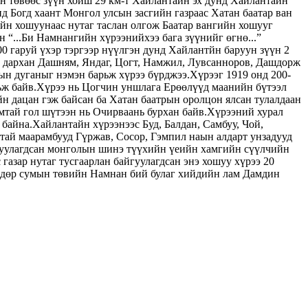
н төвөөс зүүн хойш 29 км-т Хайлантайн эх дунд Хайлантайн
д Богд хаант Монгол улсын засгийн газраас Хатан баатар ван
н хошуунаас нутаг таслан олгож Баатар вангийн хошууг
“...Би Намнангийн хүрээнийхээ бага зүүнийг өгнө...”
0 гаруй үхэр тэргээр нүүлгэн дунд Хайлантйн баруун зүүн 2
н дархан Дашням, Яндаг, Цогт, Намжил, Лувсанноров, Дашдорж
мын дуганыг нэмэн барьж хүрээ бүрджээ.Хүрээг 1919 онд 200-
ьж байв.Хүрээ нь Цогчин уншлага Ерөөлүүд маанийн бүтээл
н дацан гэж байсан ба Хатан баатрын оролцон ялсан тулалдаан
рамтай гол шүтээн нь Очирваань бурхан байв.Хүрээний хурал
байна.Хайлантайн хүрээнээс Буд, Балдан, Самбуу, Чой,
тай маарамбууд Гүржав, Сосор, Гэмпил наын алдарт унзадууд
айгуулагдсан монголын шинэ түүхийн үеийн хамгийн сүүлчийн
зар нутаг тусгаарлан байгуулагдсан энэ хошуу хүрээ 20
өндөр сумын төвийн Намнан бий булаг хийдийн лам Дамдин