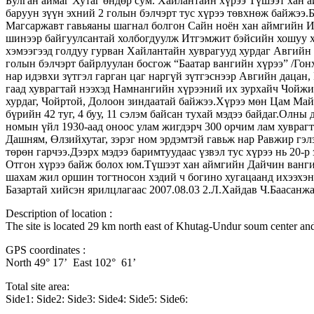
Булган аймаг Хутаг өндөр сум. Хайлантайн хүрээ Түшээт хан 
баруун зүүн эхний 2 голын бэлчэрт тус хүрээ төвхнөж байжээ.
Магсаржавт гавьяаны шагнал болгон Сайн ноён хан аймгийн И
шинээр байгуулсантай холбогдуулж Итгэмжит бэйсийн хошуу хү
хэмээгээд голдуу гурван Хайлантайн хуврагууд хурдаг Авгийн 
голын бэлчэрт байрлуулан босгож “Баатар вангийн хүрээ” /Го
нар идэвхи зүтгэл гарган цаг наргүй зүтгэснээр Авгийн дацан
гаад хуврагтай нээхэд Намнангийн хүрээний их зурхайч Чойж
хурдаг, Чойртой, Долоон зиндаатай байжээ.Хүрээ мөн Цам Майд
бүрийн 42 туг, 4 буу, 11 сэлэм байсан тухай мэдээ байдаг.Ол
номын үйл 1930-аад оноос улам жигдэрч 300 орчим лам хуврагт
Дашням, Өлзийхутаг, зэрэг ном эрдэмтэй гавьж нар Равжир гэ
төрөн гарчээ.Дээрх мэдээ баримтуудаас үзвэл тус хүрээ нь 20
Отгон хүрээ байж болох юм.Түшээт хан аймгийн Дайчин вангий
шахам жил оршин тогтносон хэдий ч богино хугацаанд ихээхэн
Базартай хийсэн ярилцлагаас 2007.08.03 2.Л.Хайдав Ч.Баасанж
Description of location :
The site is located 29 km north east of Khutag-Undur soum center an
GPS coordinates :
North 49° 17’ East 102° 61’
Total site area:
Side1: Side2: Side3: Side4: Side5: Side6: