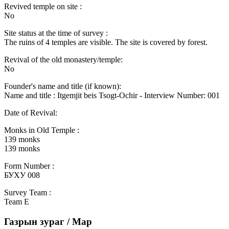
Revived temple on site :
No
Site status at the time of survey :
The ruins of 4 temples are visible. The site is covered by forest.
Revival of the old monastery/temple:
No
Founder's name and title (if known):
Name and title : Itgemjit beis Tsogt-Ochir - Interview Number: 001
Date of Revival:
Monks in Old Temple :
139 monks
139 monks
Form Number :
БУХУ 008
Survey Team :
Team E
Газрын зураг / Map