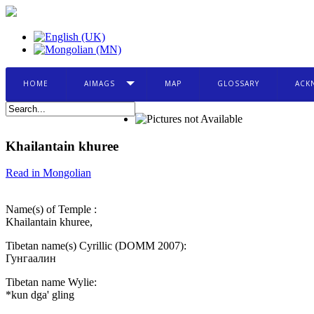
HOME
AIMAGS
MAP
GLOSSARY
ACK
Khailantain khuree
Read in Mongolian
Name(s) of Temple :
Khailantain khuree,
Tibetan name(s) Cyrillic (DOMM 2007):
Гунгаалин
Tibetan name Wylie:
*kun dga' gling