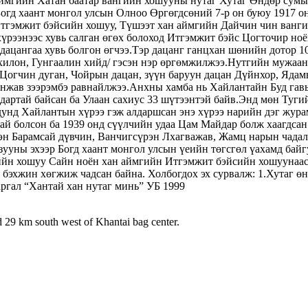
аймгийн Хатан баатар вангийн хошууны нутаг Хутаг Өндөр сумы
Богд хаант монгол улсын Олноо Өргөгдсөний 7-р он буюу 1917 он
тгэмжит бэйсийн хошуу, Түшээт хан аймгийн Дайчин чин вангий
рээнээс хувь салган өгөх болоход Итгэмжит бэйс Цогточир ноён 
дацангаа хувь болгон өгчээ.Тэр дацанг ганцхан шөнийн дотор 10
нхилон, Гунгаалин хийд/ гэсэн нэр өргөмжилжээ.Нутгийн мужаа
, Цогчин дуган, Чойрын дацан, зүүн баруун дацан Дүйнхор, Яда
инжав зээрэмбэ равнайлжээ.Анхны хамба нь Хайлантайн Буд гав
артай байсан ба Улаан сахиус 33 шүтээнтэй байв.Энд мөн Тугий
ны дунд Хайлантын хүрээ гэж алдаршсан энэ хүрээ нарийн дэг жу
ай болсон ба 1939 онд сүүлчийн удаа Цам Майдар болж хаагдсан 
лэн Барамсай дүвчин, Ванчигсүрэн Лхагважав, Жамц нарын чадал
-р зууны эхээр Богд хаант монгол улсын үеийн төгсгөл үахамд б
н хошуу Сайн ноён хан аймгийн Итгэмжит бэйсийн хошуунаас га
 бэхжин хөгжиж чадсан байна. Холбогдох эх сурвалж: 1.Хутаг 
аргал “Хантай хан нутаг минь” УБ 1999
d 29 km south west of Khantai bag center.