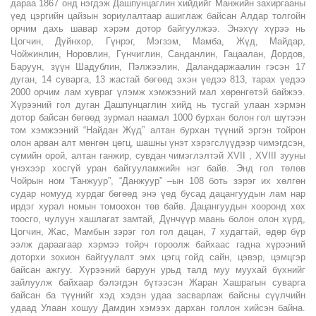
дараа 1867 онд нэгдэж Дашпунцаглин хийдийг Манжийн захиргааны
үед цэргийн цайзын зориулалтаар ашиглаж байсан Алдар толгойн
орчим дахь шавар хэрэм дотор байгуулжээ. Энэхүү хүрээ нь
Цогчин, Дүйнхор, Гүнрэг, Мэгзэм, Мамба, Жүд, Майдар,
Чойжинлин, Норовлин, Гүнчиглин, Санданлин, Гацаалан, Дордов,
Баруун, зүүн Шадублин, Пэлжээлин, Даландаржаалин гэсэн 17
дуган, 14 суварга, 13 жастай бөгөөд эхэн үедээ 813, тарах үедээ
2000 орчим лам хувраг үлэмж хэмжээний мал хөрөнгөтэй байжээ.
Хүрээний гол дуган Дашпунцаглин хийд нь тусгай улаан хэрмэн
дотор байсан бөгөөд зурмал наамал 1000 бурхан болон гол шүтээн
том хэмжээний “Найдан Жүд” алтан бурхан түүний эргэн тойрон
олон арван алт мөнгөн цөгц, шашны үнэт хэрэгслүүдээр чимэгдсэн,
сүмийн орой, алтан ганжир, сувдан чимэглэлтэй XVII , XVIII зууны
үнэхээр хосгүй уран байгууламжийн нэг байв. Энд гол төлөв
Чойрын ном “Ганжуур”, “Данжуур” –ын 108 боть зэрэг их хөлгөн
судар номууд хурдаг бөгөөд энэ үед бусад дацангуудын лам нар
ирдэг хурал номын томоохон төв байв. Дацангуудын хооронд хөх
тоосго, чулуун хашлагат замтай, Дүнчүүр маань болон олон хүрд,
Цогчин, Жас, Мамбын зэрэг гол гол дацан, 7 худагтай, өдөр бүр
ээлж дараагаар хэрмээ тойрч гороолж байхаас гадна хүрээний
доторхи зохион байгуулалт эмх цэгц гойд сайн, цэвэр, цэмцгэр
байсан ажгуу. Хүрээний баруун урьд талд муу муухай бүхнийг
зайлуулж байхаар бэлэгдэн бүтээсэн Жаран Хашрагын суварга
байсан ба түүнийг хэд хэдэн удаа засварлаж байсны сүүлчийн
удаад Улаан хошуу Дамдин хэмээх дархан голлон хийсэн байна.