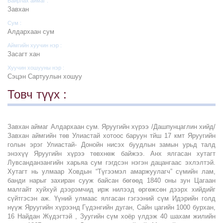
Байрлах аймаг :
Завхан
Сум :
Алдархаан сум
Аймгийн хуучин нэр :
Засагт хан
Хуучин хошууны нэр :
Сэцэн Сартуулын хошуу
Товч түүх :
Завхан аймаг Алдархаан сум. Яруугийн хүрээ /Дашпунцаглин хийд/
Завхан аймгийн төв Улиастай хотоос баруун тйш 17 кмт Яруугийн
голын эрэг Улиастай- Донойн нисэх буудлын замын урьд талд
энэхүү Яруугийн хүрээ төвхнөж байжээ. Анх ялгасан хутагт
Лувсанданзангийн харьяа сум гэгдсэн нэгэн дацангаас эхлэлтэй.
Хутагт нь улмаар Ховдын “Түгээмэл амаржуулагч” сүмийн лам,
банди нарыг захиран сууж байсан бөгөөд 1840 оны зун Цагаан
малгайт хуйхуй дээрэмчид ирж нилээд өргөжсөн дээрх хийдийг
сүйтгэсэн аж. Үүний улмаас ялгасан гэгээний сүм Идэрийн голд
нүүж Яруугийн хүрээнд Гүдэнгийн дуган, Сайн цагийн 1000 бурхан,
16 Найдан Жүдэгтэй , Зуугийн сүм хоёр үлдэж 40 шахам жилийн