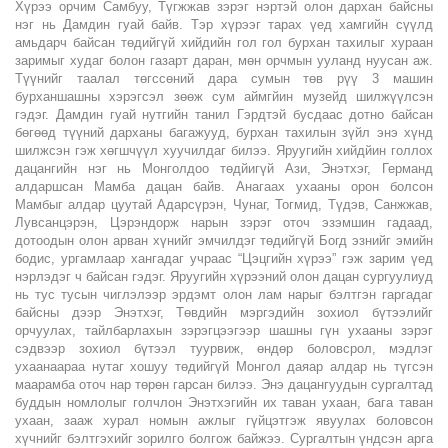
Хүрээ орчим Самбуу, Түгжжав зэрэг нэртэй олон дархан байсны
нэг нь Дамдин гуай байв. Тэр хүрээг тарах үед хамгийн сүүлд
амьдарч байсан төдийгүй хийдийн гол гол бурхан тахилыг хураан
заримыг худаг болон газарт даран, мөн орчмын ууланд нуусан аж.
Түүнийг таалал төгссөний дара сумын төв рүү 3 машин
бурханшашны хэрэгсэл зөөж сум аймгйин музейд шилжүүлсэн
гэдэг. Дамдин гуай нутгийн танил Гэрдтэй бусдаас дотно байсан
бөгөөд түүний дарханы багажууд, бурхан тахилын зүйл энэ хүнд
шилжсэн гэж хөгшчүүл хуучилдаг билээ. Яруугийн хийдйин голлох
дацангийн нэг нь Монголдоо төдйигүй Ази, Энэтхэг, Германд
алдаршсан Мамба дацан байв. Анагаах ухааны орон болсон
Мамбыг алдар цуутай Адарсүрэн, Чунаг, Тогмид, Түдэв, Санжжав,
Лувсанцэрэн, Цэрэндорж нарын зэрэг оточ эзэмшин гадаад,
дотоодын олон арван хүнийг эмчилдэг төдийгүй Богд эзнийг эмийн
бодис, ургамлаар хангадаг учраас “Цэцгийн хүрээ” гэж зарим үед
нэрлэдэг ч байсан гэдэг. Яруугийн хүрээний олон дацан сургуулиуд
нь тус тусын чиглэлээр эрдэмт олон лам нарыг бэлтгэн гаргадаг
байсны дээр Энэтхэг, Төвдийн мэргэдийн зохиол бүтээлийг
орчуулах, тайлбарлахын зэрэгцээгээр шашны гүн ухааны зэрэг
сэдвээр зохиол бүтээл туурвиж, өндөр боловсрол, мэдлэг
ухаанаараа нутаг хошуу төдийгүй Монгол даяар алдар нь түгсэн
маарамба оточ нар төрөн гарсан билээ. Энэ дацангуудын сургалтад
буддын номлолыг голчлон Энэтхэгийн их таван ухаан, бага таван
ухаан, зааж хурал номын ажлыг гүйцэтгэж явуулах боловсон
хүчнийг бэлтгэхийг зорилго болгож байжээ. Сургалтын үндсэн арга