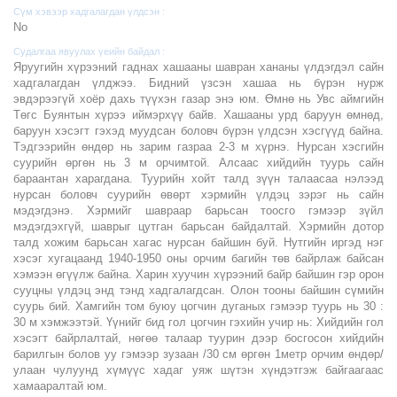
Сүм хэвээр хадгалагдан үлдсэн :
No
Судалгаа явуулах үеийн байдал :
Яруугийн хүрээний гаднах хашааны шавран хананы үлдэгдэл сайн
хадгалагдан үлджээ. Бидний үзсэн хашаа нь бүрэн нурж
эвдэрээгүй хоёр дахь түүхэн газар энэ юм. Өмнө нь Увс аймгийн
Төгс Буянтын хүрээ иймэрхүү байв. Хашааны урд баруун өмнөд,
баруун хэсэгт гэхэд муудсан боловч бүрэн үлдсэн хэсгүүд байна.
Тэдгээрийн өндөр нь зарим газраа 2-3 м хүрнэ. Нурсан хэсгийн
суурийн өргөн нь 3 м орчимтой. Алсаас хийдийн туурь сайн
бараантан харагдана. Туурийн хойт талд зүүн талаасаа нэлээд
нурсан боловч суурийн өвөрт хэрмийн үлдэц зэрэг нь сайн
мэдэгдэнэ. Хэрмийг шавраар барьсан тоосго гэмээр зүйл
мэдэгдэхгүй, шаврыг цутган барьсан байдалтай. Хэрмийн дотор
талд хожим барьсан хагас нурсан байшин буй. Нутгийн иргэд нэг
хэсэг хугацаанд 1940-1950 оны орчим багийн төв байрлаж байсан
хэмээн өгүүлж байна. Харин хуучин хүрээний байр байшин гэр орон
сууцны үлдэц энд тэнд хадгалагдсан. Олон тооны байшин сүмийн
суурь бий. Хамгийн том буюу цогчин дуганых гэмээр туурь нь 30 :
30 м хэмжээтэй. Үүнийг бид гол цогчин гэхийн учир нь: Хийдийн гол
хэсэгт байрлалтай, нөгөө талаар туурин дээр босгосон хийдийн
барилгын болов уу гэмээр зузаан /30 см өргөн 1метр орчим өндөр/
улаан чулуунд хүмүүс хадаг уяж шүтэн хүндэтгэж байгаагаас
хамааралтай юм.