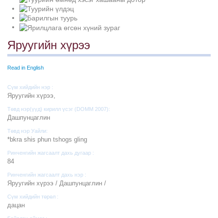
Яруугийн хүрээ
Read in English
Сүм хийдийн нэр :
Яруугийн хүрээ,
Төвд нэр(үүд) кирилл үсэг (DOMM 2007):
Дашпунцаглин
Төвд нэр Уайли:
*bkra shis phun tshogs gling
Ринченгийн жагсаалт дахь дугаар :
84
Ринченгийн жагсаалт дахь нэр :
Яруугийн хүрээ / Дашпунцаглин /
Сүм хийдийн төрөл :
дацан