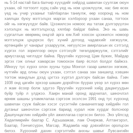
нь 5-14 настай бага балчир хүүхдийг хийдэд шавилан суулгаж оюун
ухаан, ой тогтоолт хурц сайн үед нь ном цээжлүүлж, нас бие өсөх
үед нь учир ухааныг тайлбарлан таниулж, өөр хооронд нь ном
хаялцах буюу мэтгэлцэх маргах хэлбэрээр ухаан санаа, тогтоох
ойг нь хөгжүүлдэг байв. Цээжилсэн номоос иш татаж дэлгэрүүлэн
хэлэлцэх нь мэтгэлцэхэд хялбар байдаг байна. Энэ нь шавь
сургалтын өвөрмөц онцгой арга юм.Хий хоосон цээжилсн номоор
мэтгэлцэж цэцэрхэх бус хүний дотоод чадавхийг хөгжүүлж,
ертөнцийн уг чанарыг ухааруулж, нигүүлсэн амирлахын их сэтгэлд
хүргэх гол зорилгоор оюун сэтгэхүйг төгөлдөржүүлж, сэтгэлийг
ариусгахад чиглэдэг байна. Яруугийн хүрээнд Цам бүжих, Майдар
эргэх гэж олныг хамарсан томоохон баяр ёслол болдог байжээ.
Ийнхүү тус хүрээ олон зууны турш Монгол газар шимлэн хөгжиж,
нутгийн ард олны оюун ухаан, сэтгэл санаа зан заншилд хэвшин
тогтож мандлын дээд цэгтээ хүртэл дэлгэрч байсан байна. Гэвч
1938 онд цагийн эрхээр шашин доройтон буурах үеэр эл хүрээ мөн
л жам ёсоор болж эдүгээ Яруугийн хүрээний хийд дацангуудын
буйр туйр л үлджээ. Хаирн манай оронд ардчилал, шинэчлэл
өрнөж шашны уламжлалаа сэргээж эхэлсэн 1991 онд тус хүрээнд
шавилан сууж байсан хэсэг сүсэгтнйи санаачилгаар хийдийн гол
дуганыг шинэчлэн сэргээж бариад хурал ном хурдаг болсноор
Дашпунцаглин хийдийн үйл ажиллагаа сэргэсэн билээ. Энэ үйлсэд
Хөдөлмөрийн баатар С. Адъшаажав, лам Очиржав, Алтангэрэл,
Баатар, Гончигсүрэн, Магсар, Жадамба нар дэвхийлэн оролцсон
билээ. Хүрээний дахин сэргэлтийн анхны шавыг Лувсангийн