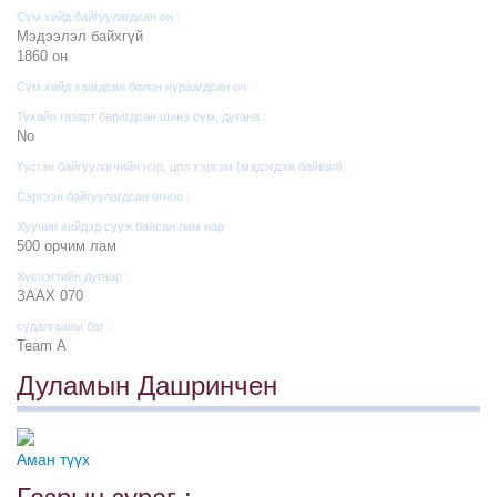
Сүм хийд байгуулагдсан он :
Мэдээлэл байхгүй
1860 он
Сүм хийд хаагдсан болон нураагдсан он :
Тухайн газарт баригдсан шинэ сүм, дугана :
No
Үүсгэн байгуулагчийн нэр, цол хэргэм (мэдэгдэж байвал):
Сэргээн байгуулагдсан огноо :
Хуучин хийдэд сууж байсан лам нар
500 орчим лам
Хүснэгтийн дугаар :
ЗААХ 070
судалгааны баг :
Team А
Дуламын Дашринчен
Аман түүх