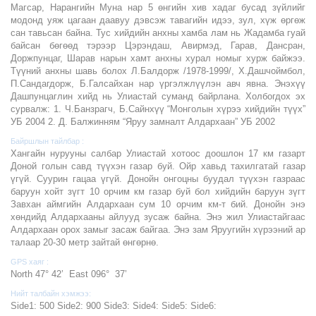
Магсар, Нарангийн Муна нар 5 өнгийн хив хадаг бусад зүйлийг
модонд уяж цагаан даавуу дэвсэж тавагийн идээ, зул, хүж өргөж
сан тавьсан байна. Тус хийдийн анхны хамба лам нь Жадамба гуай
байсан бөгөөд тэрээр Цэрэндаш, Авирмэд, Гарав, Дансран,
Доржпунцаг, Шарав нарын хамт анхны хурал номыг хурж байжээ.
Түүний анхны шавь болох Л.Балдорж /1978-1999/, Х.Дашчоймбол,
П.Сандагдорж, Б.Галсайхан нар үргэлжлүүлэн авч явна. Энэхүү
Дашпунцаглин хийд нь Улиастай суманд байрлана. Холбогдох эх
сурвалж: 1. Ч.Банзрагч, Б.Сайнхүү “Монголын хүрээ хийдийн түүх”
УБ 2004 2. Д. Балжинням “Яруу замналт Алдархаан” УБ 2002
Байршлын тайлбар :
Хангайн нурууны салбар Улиастай хотоос доошлон 17 км газарт
Доной голын савд түүхэн газар буй. Ойр хавьд тахилгатай газар
үгүй. Суурин гацаа үгүй. Донойн онгоцны буудал түүхэн газраас
баруун хойт зүгт 10 орчим км газар буй бол хийдийн баруун зүгт
Завхан аймгийн Алдархаан сум 10 орчим км-т бий. Донойн энэ
хөндийд Алдархааны айлууд зусаж байна. Энэ жил Улиастайгаас
Алдархаан орох замыг засаж байгаа. Энэ зам Яруугийн хүрээний ар
талаар 20-30 метр зайтай өнгөрнө.
GPS хаяг :
North 47° 42’ East 096° 37’
Нийт талбайн хэмжээ:
Side1: 500 Side2: 900 Side3: Side4: Side5: Side6: