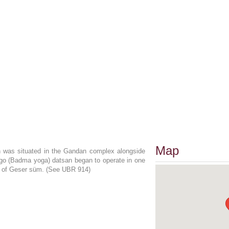
Map
 was situated in the Gandan complex alongside
o (Badma yoga) datsan began to operate in one
ard of Geser süm. (See UBR 914)