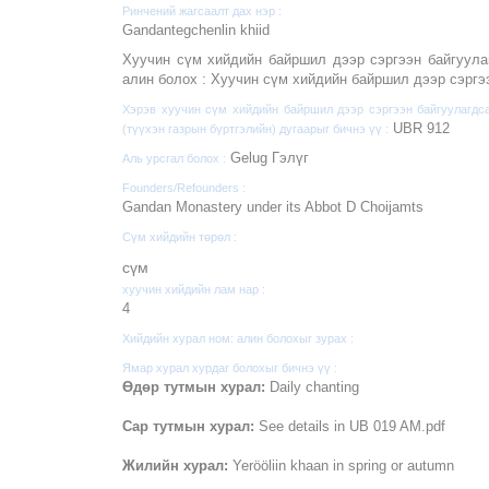
Ринчений жагсаалт дах нэр :
Gandantegchenlin khiid
Хуучин сүм хийдийн байршил дээр сэргээн байгуулаг
алин болох :
Хуучин сүм хийдийн байршил дээр сэргэ
Хэрэв хуучин сүм хийдийн байршил дээр сэргээн байгуулагдс
UBR 912
(түүхэн газрын бүртгэлийн) дугаарыг бичнэ үү :
Gelug Гэлүг
Аль урсгал болох :
Founders/Refounders :
Gandan Monastery under its Abbot D Choijamts
Сүм хийдийн төрөл :
cүм
хуучин хийдийн лам нар :
4
Хийдийн хурал ном: алин болохыг зурах :
Ямар хурал хурдаг болохыг бичнэ үү :
Өдөр тутмын хурал:
Daily chanting
Сар тутмын хурал:
See details in UB 019 AM.pdf
Жилийн хурал:
Yerööliin khaan in spring or autumn