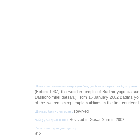
Шинэ сүм хийдийн газар зүйн байдал болон хүрээлэн буй орчин:
(Before 1937, the wooden temple of Badma yogo datsan
Dashchoimbel datsan.) From 16 January 2002 Badma yog
of the two remaining temple buildings in the first courty
Revived
Шинээр байгуулагдсан :
Revived in Gesar Sum in 2002
Байгуулагдсан огноо:
Ринчений зураг дах дугаар :
912