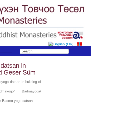
datsan in
Old Geser Süm
ogo datsan in building of
mayogo/ Badmayoga/
in Badma yogo datsan