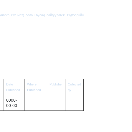
варга гэх мэт) болон бусад байгууламж, тэдгээрийн
Date
Where
Publisher
Collected
Published
Published
by
0000-
00-00