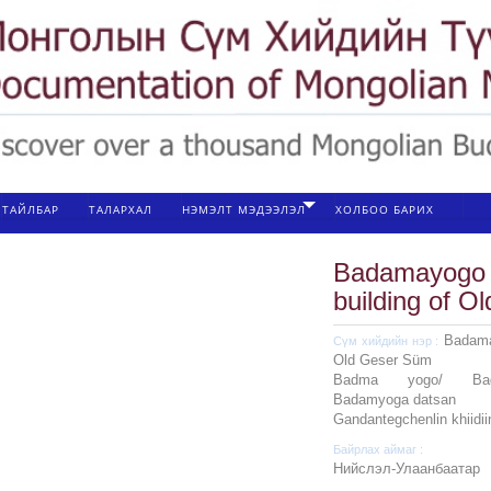
ТАЙЛБАР
ТАЛАРХАЛ
НЭМЭЛТ МЭДЭЭЛЭЛ
ХОЛБОО БАРИХ
Badamayogo 
building of 
Badamay
Сүм хийдийн нэр :
Old Geser Süm
Badma yogo/ Bad
Badamyoga datsan
Gandantegchenlin khiidi
Байрлах аймаг :
Нийслэл-Улаанбаатар