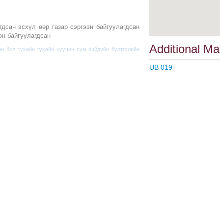
дсан эсхүл өөр газар сэргээн байгуулагдсан
эн байгуулагдсан
Additional Ma
ан бол тухайн тухайн хуучин сүм хийдийн бүртгэлийн
UB 019