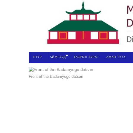
НҮҮР
АЙМГУУД
ГАЗРЫН ЗУРАГ
АМАН ТҮҮХ
Front of the Badamyogo datsan