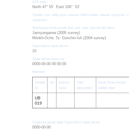
GPS хаяг :
North 47° 55’ East 106° 53’
Тухайн сүм хийд дэхь шашны байгууламж (дацан сургууль, су
зориулалт
Ярилцлага өгсөн хүний овог, нэр, хаяг, эрхэлж буй ажил
Jamiyangarwa (2005 survey)
Mönkh-Ochir, Ts. Günchin-Ish (2004 survey)
Хэдэн фото зураг авсан :
10
Зураг авсан огноо: он :
0000-00-00 00:00:00
Materials:
Temple
No
Authors
Title/
Book/ Book extract/
ID
name
description
leaflet/ other
UB
019
Судалгаа авсан өдөр Хэдэн фото зураг авсан :
0000-00-00