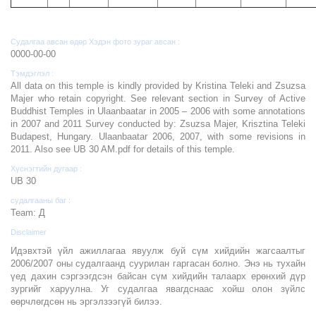
Судалгаа авсан өдөр Хэдэн фото зураг авсан :
0000-00-00
Тэмдэглэл :
All data on this temple is kindly provided by Kristina Teleki and Zsuzsa
Majer who retain copyright. See relevant section in Survey of Active
Buddhist Temples in Ulaanbaatar in 2005 – 2006 with some annotations
in 2007 and 2011 Survey conducted by: Zsuzsa Majer, Krisztina Teleki
Budapest, Hungary. Ulaanbaatar 2006, 2007, with some revisions in
2011. Also see UB 30 AM.pdf for details of this temple.
Хүснэгтийн дугаар :
UB 30
судалгааны баг :
Team: Д
Disclaimer
Идэвхтэй үйл ажиллагаа явуулж буй сүм хийдийн жагсаалтыг
2006/2007 оны судалгаанд суурилан гаргасан болно. Энэ нь тухайн
үед дахин сэргээгдсэн байсан сүм хийдийн талаарх ерөнхий дүр
зургийг харуулна. Уг судалгаа явагдснаас хойш олон зүйлс
өөрчлөгдсөн нь эргэлзээгүй билээ.