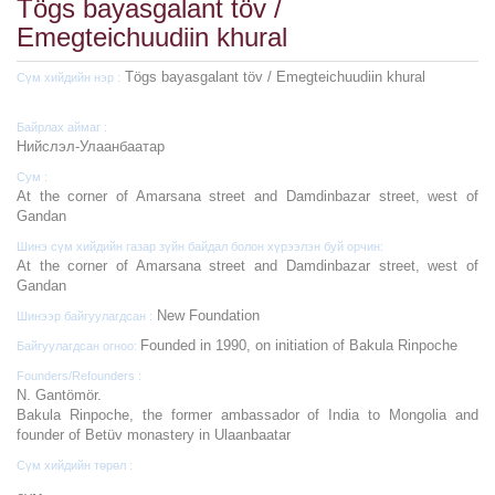
Tögs bayasgalant töv /
Emegteichuudiin khural
Tögs bayasgalant töv / Emegteichuudiin khural
Сүм хийдийн нэр :
Байрлах аймаг :
Нийслэл-Улаанбаатар
Сум :
At the corner of Amarsana street and Damdinbazar street, west of
Gandan
Шинэ сүм хийдийн газар зүйн байдал болон хүрээлэн буй орчин:
At the corner of Amarsana street and Damdinbazar street, west of
Gandan
New Foundation
Шинээр байгуулагдсан :
Founded in 1990, on initiation of Bakula Rinpoche
Байгуулагдсан огноо:
Founders/Refounders :
N. Gantömör.
Bakula Rinpoche, the former ambassador of India to Mongolia and
founder of Betüv monastery in Ulaanbaatar
Сүм хийдийн төрөл :