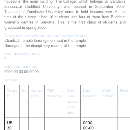
housed in the main building. The College, which belongs to Gandan’s
Zanabazar Buddhist University, was opened in September 2002.
Teachers of Zanabazar University come to hold lessons here. At the
time of the survey it had 16 students with four of them from Buddhist
women’s centres in Buryatia. This is the first class of students and
graduated in spring 2006.
Ярилцлага өгсөн хүний овог, нэр, хаяг, эрхэлж буй ажил
Chantsal, female lama (genenmaa) in the temple
Narangerel, the disciplinary master of the temple
Хэдэн фото зураг авсан :
9
Зураг авсан огноо: он :
0000-00-00 00:00:00
Materials:
Temple
No
Authors
Title/
Book/
Date
Where
Publis
ID
name
description
Book
Published
Published
extract/
leaflet/
other
UB
0000-
30
00-00