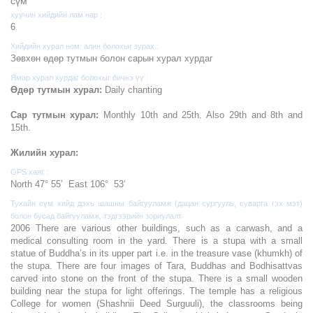
cүм
хуучин хийдийн лам нар :
6
Хийдийн хурал ном: алин болохыг зурах :
Зөвхөн өдөр тутмын болон сарын хурал хурдаг
Ямар хурал хурдаг болохыг бичнэ үү :
Өдөр тутмын хурал:
Daily chanting
Сар тутмын хурал:
Monthly 10th and 25th. Also 29th and 8th and
15th.
Жилийн хурал:
GPS хаяг :
North 47° 55’ East 106° 53’
Тухайн сүм хийд дэхь шашны байгууламж (дацан сургууль, суварга гэх мэт)
болон бусад байгууламж, тэдгээрийн зориулалт
2006 There are various other buildings, such as a carwash, and a
medical consulting room in the yard. There is a stupa with a small
statue of Buddha’s in its upper part i.e. in the treasure vase (khumkh) of
the stupa. There are four images of Tara, Buddhas and Bodhisattvas
carved into stone on the front of the stupa. There is a small wooden
building near the stupa for light offerings. The temple has a religious
College for women (Shashnii Deed Surguuli), the classrooms being