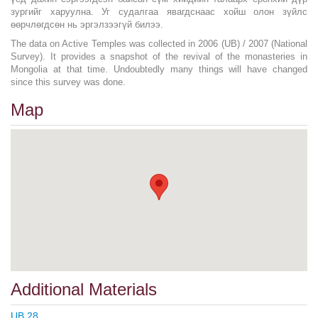
зургийг харуулна. Уг судалгаа явагдснаас хойш олон зүйлс
өөрчлөгдсөн нь эргэлзээгүй билээ.
The data on Active Temples was collected in 2006 (UB) / 2007 (National
Survey). It provides a snapshot of the revival of the monasteries in
Mongolia at that time. Undoubtedly many things will have changed
since this survey was done.
Map
Additional Materials
UB 28