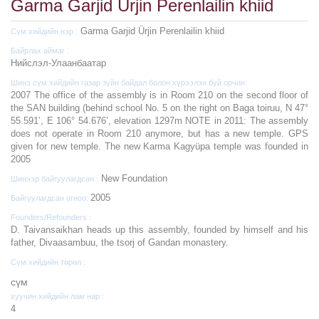
Garma Garjid Ürjin Perenlailin khiid
Garma Garjid Ürjin Perenlailin khiid
Сүм хийдийн нэр :
Байрлах аймаг :
Нийслэл-Улаанбаатар
Шинэ сүм хийдийн газар зүйн байдал болон хүрээлэн буй орчин:
2007 The office of the assembly is in Room 210 on the second floor of
the SAN building (behind school No. 5 on the right on Baga toiruu, N 47°
55.591’, E 106° 54.676’, elevation 1297m NOTE in 2011: The assembly
does not operate in Room 210 anymore, but has a new temple. GPS
given for new temple. The new Karma Kagyüpa temple was founded in
2005
New Foundation
Шинээр байгуулагдсан :
2005
Байгуулагдсан огноо:
Founders/Refounders :
D. Taivansaikhan heads up this assembly, founded by himself and his
father, Divaasambuu, the tsorj of Gandan monastery.
Сүм хийдийн төрөл :
cүм
хуучин хийдийн лам нар :
4