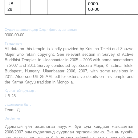
UB
0000-
28
00-00
Судалгаа авсан өдөр Хэдэн фото зураг авсан :
0000-00-00
Тэмдэглэл :
All data on this temple is kindly provided by Kristina Teleki and Zsuzsa
Majer who retain copyright. See relevant section in Survey of Active
Buddhist Temples in Ulaanbaatar in 2005 – 2006 with some annotations
in 2007 and 2011 Survey conducted by: Zsuzsa Majer, Krisztina Teleki
Budapest, Hungary. Ulaanbaatar 2006, 2007, with some revisions in
2011. Also see UB 28 AM. pdf for extensive details on this temple and
the Karma Kagyü tradition in Mongolia.
Хүснэгтийн дугаар :
UB 28
судалгааны баг :
Team: Д
Disclaimer
Идэвхтэй үйл ажиллагаа явуулж буй сүм хийдийн жагсаалтыг
2006/2007 оны судалгаанд суурилан гаргасан болно. Энэ нь тухайн
үед дахин сэргээгдсэн байсан сүм хийдийн талаарх ерөнхий дүр