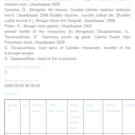
tüükhen toim, Ulaanbaatar 2005
Sereeter, Ö., Mongoliin Ikh khüree. Gandan khiidiin tüükhen bütetsiin
tovch, Ulaanbaatar 1999 Buddiin shashin, soyoliin tailbar toli, (Buddiin
sudlal tsuvral 2.), Mongol Ulsiin Ikh Surguuli, Ulaanbaatar, 2000
Pürev, O., Mongol töriin golomt, Ulaanbaatar 2004
printed leaflet of the monastery (in Mongolian) Divaasambuu, G.,
Taivansaikhan, D.: Garmava yosnii ug garal, Garma Garjid Ürjin
Perenlailin khiid, Ulaanbaatar 2005
G. Divaasambuu, tsorj lama of Gandan monastery, founder of the
Karmapa temple
D. Taiwansaikhan, head of the monastery
Хэдэн фото зураг авсан :
3
Зураг авсан огноо: он :
0000-00-00 00:00:00
Materials:
Temple
No
Authors
Title/
Book/
Date
Where
Publis
ID
name
description
Book
Published
Published
extract/
leaflet/
other