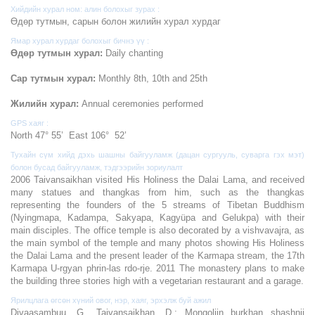
Хийдийн хурал ном: алин болохыг зурах :
Өдөр тутмын, сарын болон жилийн хурал хурдаг
Ямар хурал хурдаг болохыг бичнэ үү :
Өдөр тутмын хурал:
Daily chanting
Сар тутмын хурал:
Monthly 8th, 10th and 25th
Жилийн хурал:
Annual ceremonies performed
GPS хаяг :
North 47° 55’ East 106° 52’
Тухайн сүм хийд дэхь шашны байгууламж (дацан сургууль, суварга гэх мэт)
болон бусад байгууламж, тэдгээрийн зориулалт
2006 Taivansaikhan visited His Holiness the Dalai Lama, and received
many statues and thangkas from him, such as the thangkas
representing the founders of the 5 streams of Tibetan Buddhism
(Nyingmapa, Kadampa, Sakyapa, Kagyüpa and Gelukpa) with their
main disciples. The office temple is also decorated by a vishvavajra, as
the main symbol of the temple and many photos showing His Holiness
the Dalai Lama and the present leader of the Karmapa stream, the 17th
Karmapa U-rgyan phrin-las rdo-rje. 2011 The monastery plans to make
the building three stories high with a vegetarian restaurant and a garage.
Ярилцлага өгсөн хүний овог, нэр, хаяг, эрхэлж буй ажил
Divaasambuu, G., Taivansaikhan, D.: Mongoliin burkhan shashnii