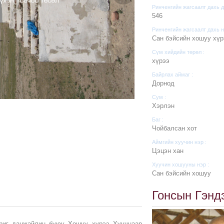
Ринченгийн жагсаалт дахь д
546
Ринченгийн жагсаалт дахь н
Сан бэйсийн хошуу хүр
Сүм хийдийн төрөл :
хүрээ
Байрлах аймаг :
Дорнод
Сум :
Хэрлэн
Баг :
Чойбалсан хот
Аймгийн хуучин нэр :
Цэцэн хан
Хуучин хошууны нэр :
Сан бэйсийн хошуу
Гонсын Гэнд
риг данжайлин буюу Хошуу хүрээ Хуучнаар