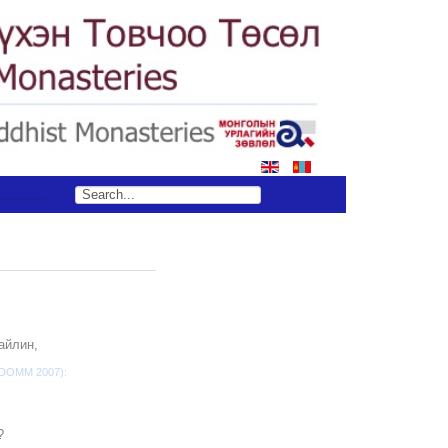
айлин,
 (DOMM 2007):
?