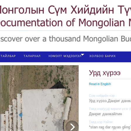
ТАЙЛБАР
ТАЛАРХАЛ
НЭМЭЛТ МЭДЭЭЛЭЛ
ХОЛБОО БАРИХ
Урд хүрээ
Read in English
Сүм хийдийн нэр :
Урд хүрээ,Данриг данж
Төвд нэр(үүд) кирилл үсэг
Данриг данжайлин
Төвд нэр Уайли:
*stan rag dar rgyas gling