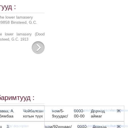
ууд :
he lower lamasery (Dood
steed, G.C. 1913
баримтууд :
аваа, А.
Чойбалсан
ном/5-
0000-
Дорнод
Ж
бямбаа
хотын түүх
9хуудас/
00-00
аймаг
н
3.
ном/92хуудас/
0000-
Дорнод
Ж