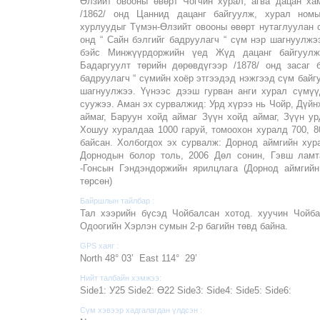
Өлзийт овооны өвөрт Чогчин хурал, агва дацан хам
/1862/ онд Цаннид дацанг байгуулж, хурал ном
хурлуудыг Түмэн-Өлзийт овооны өвөрт нутаглуулан с
онд “ Сайн бэлгийг бадруулагч “ сүм нэр шагнуулжэ
бэйс Минжүүрдоржийн үед Жүд дацанг байгуулж
Бадаргуулт төрийн дөрөвдүгээр /1878/ онд засаг 
бадруулагч “ сүмийн хоёр этгээдэд нэжгээд сүм бай
шагнуулжээ. Үүнээс дээш гурван анги хурал сүмүү
суужээ. Аман эх сурвалжид: Урд хүрээ нь Чойр, Дүйн
аймаг, Баруун хойд аймаг Зүүн хойд аймаг, Зүүн ур
Хошуу хуралдаа 1000 гаруй, томоохон хуралд 700, 8
байсан. Холбогдох эх сурвалж: Дорнод аймгийн хур
Дорнодын болор толь, 2006 Дөл сонин, Гэвш ламт
-Гонсын Гэндэндоржийн ярилцлага (Дорнод аймгий
төрсөн)
Байршлын тайлбар :
Тал хээрийн бүсэд Чойбалсан хотод. хуучин Чойба
Одоогийн Хэрлэн сумын 2-р багийн төвд байна.
GPS хаяг :
North 48° 03’ East 114° 29’
Нийт талбайн хэмжээ:
Side1: У25 Side2: Ө22 Side3: Side4: Side5: Side6:
Сүм хэвээр хадгалагдан үлдсэн :