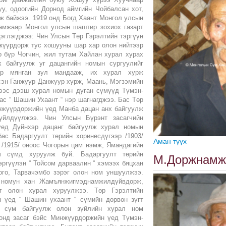
уу, одоогийн Дорнод аймгийн Чойбалсан хот,
ж байжээ. 1919 онд Богд Хаант Монгол улсын
амжаар Монгол улсын шаштир зохиох газарт
дэглэгджээ: Чин Улсын Төр Гэрэлтийн тэргүүн
жүүрдорж тус хошууны шар хар олон нийтээр
р бүр Чогчин, жил тутам Хайлан хурал хурах
х байгуулж уг дацангийн номын сургуулийг
бүр мянган зул мандааж, их хурал хурж
сэн Ганжуур Данжуур хурж, Маань, Мэгзэмийн
нээс дээш хурал номын дуган сүмүүд Түмэн-
ас “ Шашин Ухаант “ нэр шагнагджээ. Бас Төр
инжүүрдоржийн үед Манба дацан анх байгуулж
үйлдүүлжээ. Чин Улсын Бүрэнт засагчийн
үед Дүйнхэр дацанг байгуулж хурал номын
ас Бадаргуулт төрийн хоринесдүгээр /1903/
Аман түүх
 /1915/ оноос Чогорын цам нэмж, Ямандагийн
гч сүмд хуруулж буй. Бадаргуулт төрийн
М.Доржнам
тэргүүлэн “ Тойсом дарваалин “ хэмээх бяцхан
го, Тарвачэмбо зэрэг олон ном уншуулжээ.
н номун хан Жамъянжигмэднамжилдүйвдорж,
г олон хурал хуруулжээ. Төр Гэрэлтийн
н үед “ Шашин ухаант “ сүмийн дөрвөн зүгт
н сүм байгуулж олон зүйлийн хурал ном
 онд засаг бэйс Минжүүрдоржийн үед Түмэн-