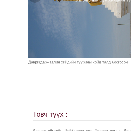
Данригдаржаалин хийдийн туурины хойд талд босгосон
Товч түүх :
Дорнод аймгийн Чойбалсан хот, Хэрлэн сумын Дан