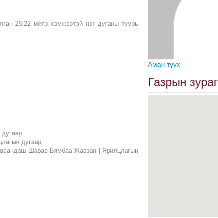
лган 25:22 метр хэмжээтэй нэг дуганы туурь
Аман түүх
Газрын зураг
 дугаар:
цлагын дугаар:
Лувсандаш Шарав Бямбаа Жавзан | Ярилцлагын