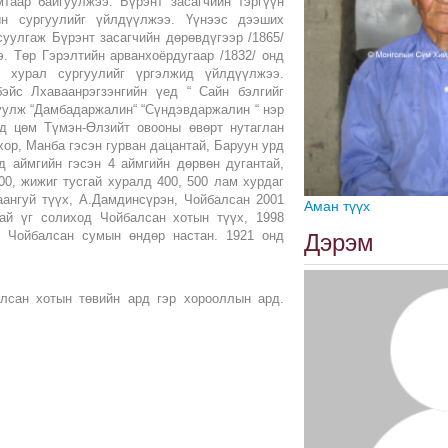
таар байгуулжээ. Бүрэнт засагчийн тэргүүн
ын сургуулийг үйлдүүлжээ. Үүнээс дээших
уулгаж Бүрэнт засагчийн дөрөвдүгээр /1865/
э. Төр Гэрэлтийн арванхоёрдугаар /1832/ онд
 хурал сургуулийг үргэлжид үйлдүүлжээ.
бэйс Лхаваанрэгзэнгийн үед “ Сайн бэлгийг
гуулж “Дамбадаржалин“ “Сүндэвдаржалин “ нэр
д цөм Түмэн-Өлзийт овооны өвөрт нутаглан
хор, Манба гэсэн гурван дацантай, Баруун урд
д аймгийн гэсэн 4 аймгийн дөрвөн дугантай,
00, жижиг тусгай хуралд 400, 500 лам хурдаг
аангуй түүх, А.Дамдинсүрэн, Чойбалсан 2001
Аман түүх
ай үг солиход Чойбалсан хотын түүх, 1998
н Чойбалсан сумын өндөр настан. 1921 онд
Дэрэм
лсан хотын төвийн ард гэр хорооллын ард.