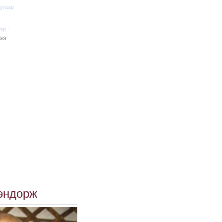
угаар :
эр :
ээ
эндорж