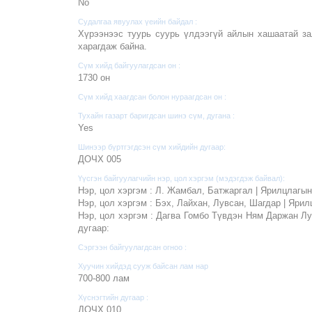
No
Судалгаа явуулах үеийн байдал :
Хүрээнээс туурь суурь үлдээгүй айлын хашаатай за
харагдаж байна.
Сүм хийд байгуулагдсан он :
1730 он
Сүм хийд хаагдсан болон нураагдсан он :
Тухайн газарт баригдсан шинэ сүм, дугана :
Yes
Шинээр бүртгэгдсэн сүм хийдийн дугаар:
ДОЧХ 005
Үүсгэн байгуулагчийн нэр, цол хэргэм (мэдэгдэж байвал):
Нэр, цол хэргэм : Л. Жамбал, Батжаргал | Ярилцлагын
Нэр, цол хэргэм : Бэх, Лайхан, Лувсан, Шагдар | Ярил
Нэр, цол хэргэм : Дагва Гомбо Түвдэн Ням Даржан 
дугаар:
Сэргээн байгуулагдсан огноо :
Хуучин хийдэд сууж байсан лам нар
700-800 лам
Хүснэгтийн дугаар :
ДОЧХ 010