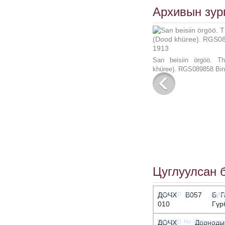
Архивын зург
San beisiin örgöö. T
khüree). RGS089858 Bin
Цуглуулсан 
ДОЧХ
B057
Б. Г
010
Гүр
ДОЧХ
Дорноды