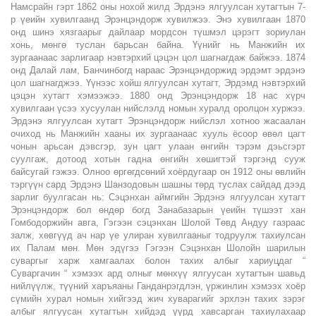
Намсрайн гэрт 1862 оны нохой жилд Эрдэнэ ялгуулсан хутагтын 7-
р үеийн хувилгаанд Эрэнцэндорж хувилжээ. Энэ хувилгаан 1870
онд шинэ хязгаарыг дайлаар мордсон түшмэл цэрэгт зориулан
хонь, мөнгө туслан барьсан байна. Үүнийг нь Манжийн их
зургаанаас зарлигаар нэвтэрхий цэцэн цол шагнагдаж байжээ. 1874
онд Далай лам, Банчинбогд нараас Эрэнцэндоржид эрдэмт эрдэнэ
цол шагнагджээ. Үүнээс хойш ялгуулсан хутагт, Эрдэмд нэвтэрхий
цэцэн хутагт хэмээжээ. 1880 онд Эрэнцэндорж 18 нас хүрч
хувилгаан үсээ хусуулан нийслэлд номын хуралд оролцон хуржээ.
Эрдэнэ ялгуулсан хутагт Эрэнцэндорж нийслэл хотноо жасаалан
очиход нь Манжийн хааны их зургаанаас хууль ёсоор өвөл цагт
чонын арьсан дэвсгэр, зун цагт улаан өнгийн тэрэм дэьсгэрт
суулгаж, дотоод хотын гадна өнгийн хөшигтэй тэргэнд сууж
байсугай гэжээ. Олноо өргөгдсөний хоёрдугаар он 1912 оны өвлийн
тэргүүн сард Эрдэнэ Шанзодовын шашны төрд туслах сайдад дээд
зарлиг буулгасан нь: Сэцэнхан аймгийн Эрдэнэ ялгуулсан хутагт
Эрэнцэндорж бол өндөр богд Занабазарын үеийн түшээт хан
Гомбодоржийн авга, Гэгээн сэцэнхан Шолой Төвд Андуу газраас
залж, хөвгүүд ач нар үе улиран хувилгааныг тодруулж тахиулсан
их Палам мөн. Мөн эдүгээ Гэгээн Сэцэнхан Шолойн шарилын
суваргыг харж хамгаалах болон тахих албыг хариуцдаг “
Суваргачин “ хэмээх ард олныг мөнхүү ялгуусан хутагтын шавьд
нийлүүлж, түүний харъяаны Ганданрэгдлэн, үржинлин хэмээх хоёр
сүмийн хурал номын хийгээд жич хуварагийг эрхлэн тахих зэрэг
албыг ялгуусан хутагтын хийдэд үүрд хавсарган тахиулахаар