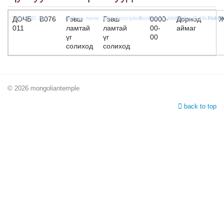
ДОЧБ
B076
Гэвш
Гэвш
0000-
Дорнод
011
ламтай
ламтай
00-
аймаг
үг
үг
00
солиход
солиход
© 2026 mongoliantemple
back to top