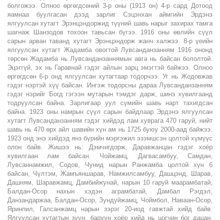
болгожээ. Олноо өргөгдсөний 3-р оны (1913 он) 4-р сард Дотоод
яамнаа буулгасан дээд зарлиг Сэцэнхан аймгийн Эрдэнэ
ялгуулсан хутагт Эрэнцэндоржид түүний шавь нарыг захирах тамга
шагнаж Шанзодов тохоон тавьсан бүгээ. 1916 оны өвлийн сүүл
сарын арван таванд хутагт Эрэнцэндорж жанч халжээ. 8-р үеийн
ялгуулсан хутагт Жадамба овогтой Лувсанданзанням 1916 ононд
төрсөн Жадамба нь Лувсанданзаннямын авга нь байсан бололтой.
Эцэггүй, эх нь Гаравнай гэдэг айлын зарц эмэгтэй байжээ. Олноо
өргөгдсөн 6-р онд ялгуулсан хутагтаар тодорчээ. Уг нь Жодовжав
гэдэг нэртэй хүү байсан. Ингэж тодорсны дараа Лувсанданзанням
гэдэг нэрийг Богд гэгээн мутарын тэмдэг дарж, шинэ хувилгаанд
тодруулсан байна. Зарлигаар уул сүмийн шавь нарт тахигдсан
байна. 1923 оны намрын сүүл сарын байдлаар Эрдэнэ ялгуулсан
хутагт Лувсанданзанням гэдэг хийдэд лам хуврага 470 гаруй, нийт
шавь нь 470 өрх айл шавийн хүн ам нь 1725 буюу 2000-аад байжээ.
1923 онд энэ хийдэд янз бүрийн мэргэжил эзэмшсэн цолтой хүмүүс
олон байв. Жишээ нь: Дэмчигдорж, Даравжанцан гэдэг хоёр
хувилгаан лам байсан. Чойжамц, Дагвасамбуу, Самдан,
Лувсаннамжил, Содов, Чунид нарын Ранжамба цолтой хүн 6
байсан, Чүлтэм, Жамъяншарав, Намжилсамбуу, Дашцэнд, Шарав,
Дашням, Шаравжамц, Дамбийжунай, нарын 10 гаруй маарамбатай,
Балдан-Осор нахын хэдэн аграмбатай, Дамбал Рэгдэл,
Данзандаржаа, Балдан-Осор, Зундуйжамц, Чоймбол, Наваан-Осор,
Яринпил, Галсанжамц нарын зэрэг 20-иод гавжтай хийд байв.
Ялгуулсан хутагтын зүүн, баруун хоёр хийд нь цогчин бог дацан,