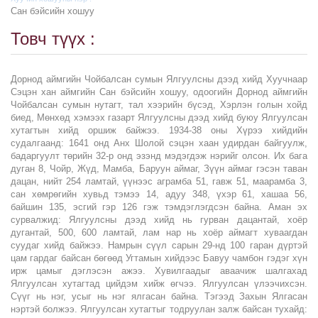
Сан бэйсийн хошуу
Товч түүх :
Дорнод аймгийн Чойбалсан сумын Ялгуулсны дээд хийд Хуучнаар
Сэцэн хан аймгийн Сан бэйсийн хошуу, одоогийн Дорнод аймгийн
Чойбалсан сумын нутагт, тал хээрийн бүсэд, Хэрлэн голын хойд
биед, Мөнхөд хэмээх газарт Ялгуулсны дээд хийд буюу Ялгуулсан
хутагтын хийд оршиж байжээ. 1934-38 оны Хүрээ хийдийн
судалгаанд: 1641 онд Анх Шолой сэцэн хаан удирдан байгуулж,
бадаргуулт төрийн 32-р онд эзэнд мэдэгдэж нэрийг олсон. Их бага
дуган 8, Чойр, Жүд, Мамба, Баруун аймаг, Зүүн аймаг гэсэн таван
дацан, нийт 254 ламтай, үүнээс аграмба 51, гавж 51, маарамба 3,
сан хөмрөгийн хувьд тэмээ 14, адуу 348, үхэр 61, хашаа 56,
байшин 135, эсгий гэр 126 гэж тэмдэглэгдсэн байна. Аман эх
сурвалжид: Ялгуулсны дээд хийд нь гурван дацантай, хоёр
дугантай, 500, 600 ламтай, лам нар нь хоёр аймагт хуваагдан
суудаг хийд байжээ. Намрын сүүл сарын 29-нд 100 гаран дүртэй
цам гардаг байсан бөгөөд Угтамын хийдээс Бавуу чамбон гэдэг хүн
ирж цамыг дэглэсэн ажээ. Хувилгаадыг аваачиж шалгахад
Ялгуулсан хутагтад цийдэм хийж өгчээ. Ялгуулсан үлээчихсэн.
Сүүг нь нэг, усыг нь нэг ялгасан байна. Тэгээд Захын Ялгасан
нэртэй болжээ. Ялгуулсан хутагтыг тодруулан залж байсан тухайд: