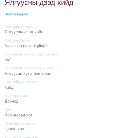
Ялгуусны дээд хийд
Read in English
Сүм хийдийн нэр :
Ялгуусны дээд хийд,
Төвд нэр Уайли:
*dga' ldan rig 'grol gling?
Ринченгийн жагсаалт дахь дугаар :
557
Ринченгийн жагсаалт дахь нэр :
Ялгуусан хутагтын хийд
Сүм хийдийн төрөл :
хийд
Байрлах аймаг :
Дорнод
Сум :
Чойбалсан хот
Аймгийн хуучин нэр :
Цэцэн хан
Хуучин хошууны нэр :