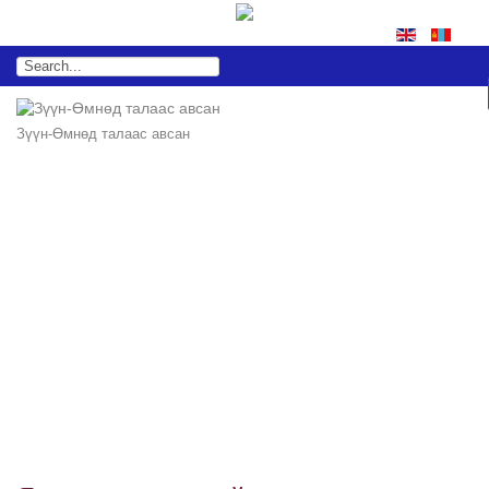
Зүүн-Өмнөд талаас авсан