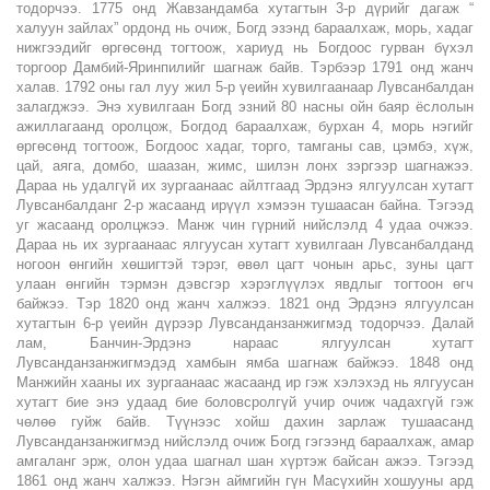
тодорчээ. 1775 онд Жавзандамба хутагтын 3-р дүрийг дагаж “
халуун зайлах” ордонд нь очиж, Богд эзэнд бараалхаж, морь, хадаг
нижгээдийг өргөсөнд тогтоож, хариуд нь Богдоос гурван бүхэл
торгоор Дамбий-Яринпилийг шагнаж байв. Тэрбээр 1791 онд жанч
халав. 1792 оны гал луу жил 5-р үеийн хувилгаанаар Лувсанбалдан
залагджээ. Энэ хувилгаан Богд эзний 80 насны ойн баяр ёслолын
ажиллагаанд оролцож, Богдод бараалхаж, бурхан 4, морь нэгийг
өргөсөнд тогтоож, Богдоос хадаг, торго, тамганы сав, цэмбэ, хүж,
цай, аяга, домбо, шаазан, жимс, шилэн лонх зэргээр шагнажээ.
Дараа нь удалгүй их зургаанаас айлтгаад Эрдэнэ ялгуулсан хутагт
Лувсанбалданг 2-р жасаанд ирүүл хэмээн тушаасан байна. Тэгээд
уг жасаанд оролцжээ. Манж чин гүрний нийслэлд 4 удаа очжээ.
Дараа нь их зургаанаас ялгуусан хутагт хувилгаан Лувсанбалданд
ногоон өнгийн хөшигтэй тэрэг, өвөл цагт чонын арьс, зуны цагт
улаан өнгийн тэрмэн дэвсгэр хэрэглүүлэх явдлыг тогтоон өгч
байжээ. Тэр 1820 онд жанч халжээ. 1821 онд Эрдэнэ ялгуулсан
хутагтын 6-р үеийн дүрээр Лувсанданзанжигмэд тодорчээ. Далай
лам, Банчин-Эрдэнэ нараас ялгуулсан хутагт
Лувсанданзанжигмэдэд хамбын ямба шагнаж байжээ. 1848 онд
Манжийн хааны их зургаанаас жасаанд ир гэж хэлэхэд нь ялгуусан
хутагт бие энэ удаад бие боловсролгүй учир очиж чадахгүй гэж
чөлөө гуйж байв. Түүнээс хойш дахин зарлаж тушаасанд
Лувсанданзанжигмэд нийслэлд очиж Богд гэгээнд бараалхаж, амар
амгаланг эрж, олон удаа шагнал шан хүртэж байсан ажээ. Тэгээд
1861 онд жанч халжээ. Нэгэн аймгийн гүн Масүхийн хошууны ард