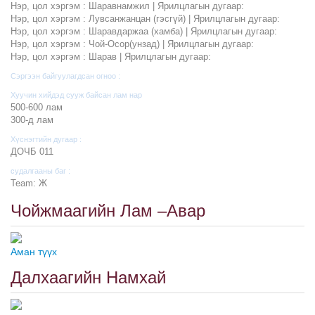
Нэр, цол хэргэм : Шаравнамжил | Ярилцлагын дугаар:
Нэр, цол хэргэм : Лувсанжанцан (гэсгүй) | Ярилцлагын дугаар:
Нэр, цол хэргэм : Шаравдаржаа (хамба) | Ярилцлагын дугаар:
Нэр, цол хэргэм : Чой-Осор(унзад) | Ярилцлагын дугаар:
Нэр, цол хэргэм : Шарав | Ярилцлагын дугаар:
Сэргээн байгуулагдсан огноо :
Хуучин хийдэд сууж байсан лам нар
500-600 лам
300-д лам
Хүснэгтийн дугаар :
ДОЧБ 011
судалгааны баг :
Team: Ж
Чойжмаагийн Лам –Авар
Аман түүх
Далхаагийн Намхай