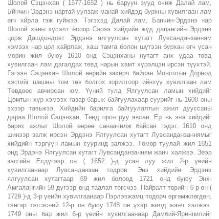
Шолой Сэцэнхан ( 1577-1652 ) нь баруун зууд очиж Далай лам,
Бйнчин-Эрдэнэ нартай уулзаж манай хийдэд бурхны хувилгаан лам
өгч хйрла гэж гуйжээ. Тэгэхэд Далай лам, Банчин-Эрдэнэ нар
Шолой ханы хүсэлт ёсоор Сэрээ хийдийн жүд дацангийн Эрдэнэ
цорж Дашдондовт Эрдэнэ ялгуулсан хутагт Лувсанданзанням
хэмээх нар цол хайрлаж, хаш тамга болон шүтээн бурхан өгч усан
морин жил буюу 1610 онд Сэцэнханы нутагт анх удаа төвд
хувилгаан лам дагалдах төвд нарын хамт хүрэлцэн ирсэн түүхтэй.
Гэгээн Сэцэнхан Шолой өөрийн захирч байсан Монголын Дорнод
хэсгийг шашны том төв болгох зорилгоор ийнхүү хувилгаан лам
Төвдөөс авчирсан юм. Үүний тулд Ялгуулсан ламын хийдийг
Цомтын хүр хэмээх газар барьж байгуулахаар суурийг нь 1600 оны
эхээр тавьжээ. Хийдийн барилга байгуулалтын ажил дууссаны
дараа Шолой Сэцэнхан, Төвд орон руу явсан. Ер нь энэ хийдийг
барих ажлыг Шолой өөрөө санаачилж байсан гэдэг. 1610 онд
шинээр залж ирсэн Эрдэнэ Ялгуулсан хутагт Лувсанданзаннямыг
хийдийн тэргүүн ламын сууринд залжээ. Төмөр туулай жил 1651
онд Эрдэнэ Ялгуулсан хутагт Лувсанданзанням жанч халжээ. Эеэр
засгийн Есдүгээр он ( 1652 )-д усан луу жил 2-р үеийн
хувилгаанаар Лувсанданзан тодров. Энэ хийдийн Эрдэнэ
ялгуулсан хутагтаар 69 жил болоод 1721 онд буюу Энх-
Амгалангийн 59 дүгээр онд таалал төгсчээ. Найралт төрийн 6-р он (
1729 )-д 3-р үеийн хувилгаанаар Пэрлээжамц тодорч өргөмжлөгдөн,
тэнгэр тэтгэсний 12-р он буюу 1748 он үхэр жилд жанч халжээ.
1749 оны бар жил 6-р үеийн хувилгаанаар Дамбий-Яринпилийг