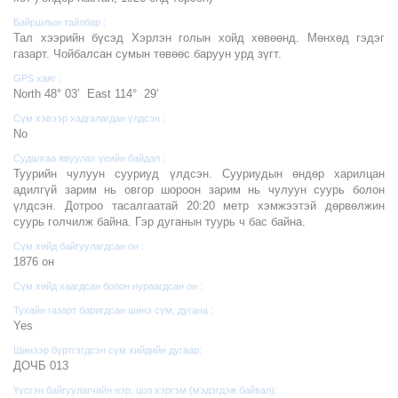
Байршлын тайлбар :
Тал хээрийн бүсэд Хэрлэн голын хойд хөвөөнд. Мөнхөд гэдэг
газарт. Чойбалсан сумын төвөөс баруун урд зүгт.
GPS хаяг :
North 48° 03’ East 114° 29’
Сүм хэвээр хадгалагдан үлдсэн :
No
Судалгаа явуулах үеийн байдал :
Туурийн чулуун сууриуд үлдсэн. Сууриудын өндөр харилцан
адилгүй зарим нь овгор шороон зарим нь чулуун суурь болон
үлдсэн. Дотроо тасалгаатай 20:20 метр хэмжээтэй дөрвөлжин
суурь голчилж байна. Гэр дуганын туурь ч бас байна.
Сүм хийд байгуулагдсан он :
1876 он
Сүм хийд хаагдсан болон нураагдсан он :
Тухайн газарт баригдсан шинэ сүм, дугана :
Yes
Шинээр бүртгэгдсэн сүм хийдийн дугаар:
ДОЧБ 013
Үүсгэн байгуулагчийн нэр, цол хэргэм (мэдэгдэж байвал):