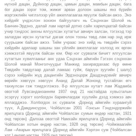
нүгнэй дацан, Дүйнхор дацан, цамын дацан, мамбын дацан, бага
бог дацан зэрэг том, жижиг арван долоон шашны янз бүрийн
мэргэжлийн чиглэлээр үйл ажиллагаагаа явуулж байсан ажээ. Энэ
хийдийг үндэслэн зохион байгуулагч нь Сэцэнхан Шолой нь
Банчин-Эрдэнэ, далай лам нартай дотно сайн харилцаатай байсан
учир тэндээс анхны ялгуулсан хутагтыг авчирч залсан, тэгэхэд тэр
залагдан ирсэн хутагтыг дагаж олон тооны төвд лам нар энд ирж
суурьшиж байсан ажээ. Тийм учраас энэ хийд нь төвдийн сэрээ
хийдийн адилаар шашны зан үйлийн ажиллагааг нэлээд их өргөн
хэмжээтэй явуулж байсан юм. Өөр нэг сурвалж бичигт ялгуулсан
хутагтын хувилгааныг анх удаа Сэцэхан аймгийн Гэгээн сэцэнхан
Шолой манай Монголчуудыг Манжид захирагдахаас бүр өмнө
Төвдийн тавдугаар далай ламаас гуйж, баруун зуугийн ( шалу)
сэрээ хийдийн жүд дацангийн Эрдэнэцорж Дашдэндэвийг авчирч
өөрийн хөвгүүн хөвгүүн Ананд Далай Жононд тусгайлан өгч
тахиулсан гэж тэмдэглэжээ. 8-р ялгуулсан хутагт лам Жадамба
овогтой Лувсанданзанням 1937 онд 21 настайдаа хувьсгалын
эсэргүү хэрэгт холбогдон баривчлагдаж хуулийн дээд хэмжээ авч
яллагдджээ. Холбогдох эх сурвалж -Дорнод аймгийн хураангуй
түүх, А.Дамдинсүрэн, Чойбалсан 2001 -Гонсын Гэндэндоржийн
ярилцлага (Дорнод аймгийн Чойбалсан сумын өндөр настан, 1921
онд төрсөн) -Далхаа овогтой Намхайн ярилцлага (Дорнод аймгийн
Чойбалсан хотын өндөр настан, 1928 онд төрсөн) -Чойжмаагийн
Лам –Аварын ярилцлага (Дорнод аймгийн Хэрлэн сум (Чойбалсан
хот ) өндөр настан, 1926 онд төрсөн)