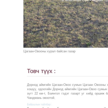
Цагаан-Овооны хурал байсан газар
Товч түүх :
Дорнод аймгийн Цагаан-Овоо сумын Цагаан Овооны х
хошуу, одоогийн Дорнод аймгийн Цагаан-Овоо сумын 
зүгт 22 км-т, Баянгол гэдэг газарт уг хийд оршиж 
Чандмань овоотой.
Байршлын тайлбар :