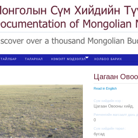
ТАЙЛБАР
ТАЛАРХАЛ
НЭМЭЛТ МЭДЭЭЛЭЛ
ХОЛБОО БАРИХ
Цагаан Овоо
Read in English
Сүм хийдийн нэр :
Цагаан Овооны хийд,
Ринченгийн жагсаалт дахь д
0
Сүм хийдийн төрөл :
бусад