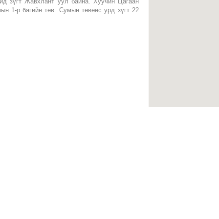
ойд зүгт Жавхлант уул байна. Хуучин Цагаан
ын 1-р багийн төв. Сумын төвөөс урд зүгт 22