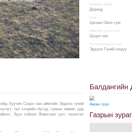
Байрлах аймаг :
Дорнод
Сум :
Цагаан Овоо сум
Аймгийн хуучин нэр :
Цэцэн хан
Хуучин хошууны нэр :
Эрдэнэ Гүний хошуу
Балдангийн
ийд Хуучин Сэцэн хан аймгийн Эрдэнэ гүний
Аман түүх
нутагт, тал хээрийн бүсэд, сумын төвөөс урд
Газрын зураг
байжээ. Зүүн хойноо Жавхлант уул, тахилгат