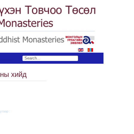
ны хийд
угаар :