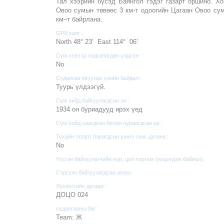
Тал хээрийн бүсэд Баянгол гэдэг газарт оршино. Х
Овоо сумын төвөөс 3 км-т одоогийн Цагаан Овоо сум
км–т байрлана.
GPS хаяг :
North 48° 23’ East 114° 06’
Сүм хэвээр хадгалагдан үлдсэн :
No
Судалгаа явуулах үеийн байдал :
Туурь үлдээгүй.
Сүм хийд байгуулагдсан он :
1934 он буриадууд ирэх үед
Сүм хийд хаагдсан болон нураагдсан он :
Тухайн газарт баригдсан шинэ сүм, дугана :
No
Үүсгэн байгуулагчийн нэр, цол хэргэм (мэдэгдэж байвал):
Сэргээн байгуулагдсан огноо :
Хүснэгтийн дугаар :
ДОЦО 024
судалгааны баг :
Team: Ж