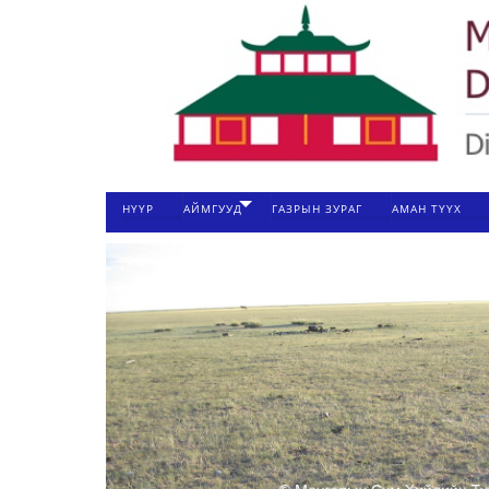
НҮҮР
АЙМГУУД
ГАЗРЫН ЗУРАГ
АМАН ТҮҮХ