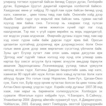
улиралд тогтмол хуралтай байсан бөгөөд Сэрүүн дуган, Гилбэрийн
дуган, Буриадын Цүүгэл дацантай харилцаа холбоотой байжээ.
Хаагдахаас өмнө уг хийдэд 70 гаруй лам хурж байсан бөгөөд үүнд
халх, хамниган , цөөн тооны төвд лам байв. Ононгийн хойд дээр
Ишийн Гомбо гэдэг хүн морьтой явж байсан чинь гурван настай
хүүхэд явж байна гэнэ. Тэгэхээр нь хашраах гээд хулсан
ташуураар далайтал нөгөө жижигхэн хүний гарт лаг гээд
наалдчихаж. Тэр яах ч үгүй харин өөрийнх нь морь хөдөлдөггүй,
нэг мэдсэн ухаан алдчихаж . Өнөрчийн дуганы хэдэн төвд лам нар
хэд хоног гүрэм хийж байж дарсан гэдэг яриа бий. Оросын
цагаантан хулгайчид дээрэмчид ирж дээрэмдсэнээс болж Онон
голын өмнө дэнж дээр зөөж мөргөлчин сүсэгтэнд үйлчилж байв.
Зуны цагт Егүзэр хутагт лам олон шавь нараа дагуулан ирж
“Дотоод ном“ гэдгийг тавьж нэлээд нэр хүнд олж улмаар шавь
нартаа буу зэвсэг агсуулж буга гөрөөс агнуулж амьдаар бариулж
аваачиж Эрдэнэцагааны Лхачинвандад ууланд тавьж үржүүлж
нилээд өссөн гэдэг. Хатгины Дамдин бишрэлтийн шавь нар халх,
хамниган 80 гаруй айл нүүж Алтан овоо хавьд нутаглах болж халх
айлууд буцаж Улз голын газар Норовлин, Баян-Уул, Цагаан-Овоо
сум, Халх гол, Буйр нуур орчим нутаглах болсон ба цөөн тооны айл
Алтан-Овоо орчимд үлдсэн гэдэг. Хэрийн хоёр дуганыг 1937-38 онд
хааж, лам нарыг нь баривчилж хэлмэгдүүлсэн. Холбогдох эх
сурвалж -Монголын хүрээ хийдийн түүх, Ч.Банзрагч, Б.Сайнхүү,
Улаанбаатар 2004 -Дорнод аймгийн хураангуй түүх, А.Дамдинсүрэн,
Чойбалсан, 2001 -Багшид омогт Гомбодорь овогтой Цэрэндоржийн