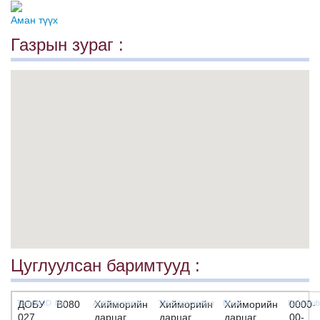
Аман түүх
Газрын зураг :
Цуглуулсан баримтууд :
ДОБУ
B080
Хийморийн
Хийморийн
Хийморийн
0000-
027
дарцаг
дарцаг
дарцаг
00-