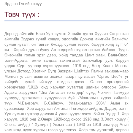
Эрдэнэ Гүний хошуу
Товч түүх :
Дорнод аймгийн Баян-Уул сумын Хэрийн дуган Хуучин Сэцэн хан
аймгийн Эрдэнэ гүний хошуу, одоогийн Дорнод аймгийн Баян-Уул
сумын нутагт, ой тайгын бүсэд, сумын төвөөс баруун хойд зүгт 64
км-т Хэрийн дуган буюу Ар өндөрийн хурал оршиж байжээ. Туурь
Өнөрчийн голын эрэг дээр, хойд талдаа Цант хаан, Баян-Овоо,
Баян-Адрага, өмнө талдаа тахилгатай Батсүмбэр уул, баруун
урдаа Сүрт уулаар хүрээлүүлжээ. 1919 онд Богд Хаант Монгол
улсын Дотоод Хэргийг Бүгд Захиран Шийтгэх Яамны захирамжаар
Монгол улсын шаштир зохиох газарт цугласан “Өргөх Цес”-т уг
хийдийн тухай ийнхүү тэмдэглэгджээ: Олноо өргөгдсөний
хоёрдугаар /1912/ онд харьяат хутагтад шагнан олгосон Баян-
Адарга харуулын “Энх Амгалан төгөлдөр” сүмд Чогчин, Ганжуур
хурлууд үргэлжлэн хуруулсаар буй. /Монголын хүрээ хийдийн
түүх, Ч.Банзрагч, Б.Сайнхүү, Улаанбаатар 2004/ Аман эх
сурвалжид: Хэр харуулын Амгалан Төгөлдөр хийд нь Дадал, Баян-
Уул сумын нутгаар дамжин 4 удаа нүүдэллэсэн байна. Үүнд: 1. Хэр
харуул, 1918 онд 2.Өнөрч 1920-оод оноос 1918 онд 3.Элст хошуу (
Ононы хийд ) 4.Хужирт ( Улзын сав ) 1940 он 1918 оны үед Агын
хамнигад нүүж хурлын газар үүсгэжээ. Хоёр том дугантай, дөрвөн