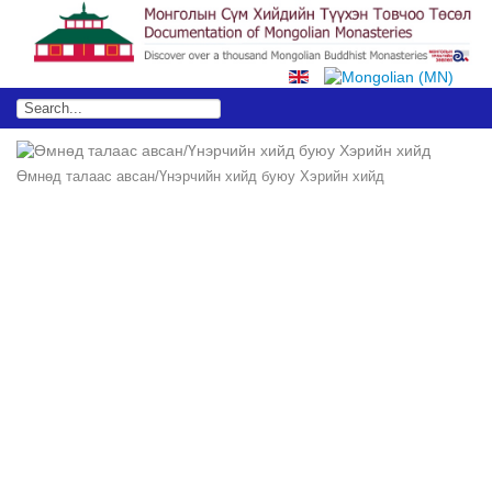
Өмнөд талаас авсан/Үнэрчийн хийд буюу Хэрийн хийд