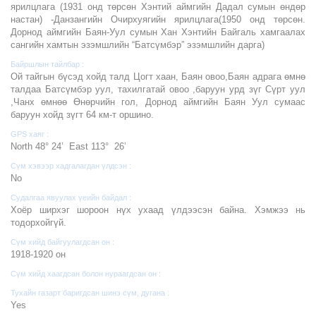
ярилцлага (1931 онд төрсөн Хэнтий аймгийн Дадал сумын өндөр
настан) -Данзангийн Очирхуягийн ярилцлага(1950 онд төрсөн.
Дорнод аймгийн Баян-Уул сумын Хан Хэнтийн Байгаль хамгаалах
сангийн хамтын эзэмшлийн “Батсүмбэр” эзэмшлийн дарга)
Байршлын тайлбар :
Ой тайгын бүсэд хойд талд Цогт хаан, Баян овоо,Баян адрага өмнө
талдаа Батсүмбэр уул, тахилгатай овоо ,баруун урд зүг Сүрт уул
,Чанх өмнөө Өнөрчийн гол, Дорнод аймгийн Баян Уул сумаас
баруун хойд зүгт 64 км-т оршино.
GPS хаяг :
North 48° 24’ East 113° 26’
Сүм хэвээр хадгалагдан үлдсэн :
No
Судалгаа явуулах үеийн байдал :
Хоёр ширхэг шороон нүх ухаад үлдээсэн байна. Хэмжээ нь
тодорхойгүй.
Сүм хийд байгуулагдсан он :
1918-1920 он
Сүм хийд хаагдсан болон нураагдсан он :
Тухайн газарт баригдсан шинэ сүм, дугана :
Yes