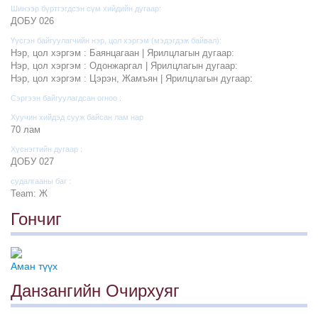
Шинээр бүртгэгдсэн сүм хийдийн дугаар:
ДОБУ 026
Үүсгэн байгуулагчийн нэр, цол хэргэм (мэдэгдэж байвал):
Нэр, цол хэргэм : Баянцагаан | Ярилцлагын дугаар:
Нэр, цол хэргэм : Одонжаргал | Ярилцлагын дугаар:
Нэр, цол хэргэм : Цэрэн, Жамъян | Ярилцлагын дугаар:
Сэргээн байгуулагдсан огноо :
Хуучин хийдэд сууж байсан лам нар
70 лам
Хүснэгтийн дугаар :
ДОБУ 027
судалгааны баг :
Team: Ж
Гончиг
Аман түүх
Данзангийн Очирхуяг