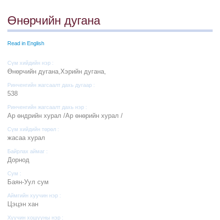
Өнөрчийн дугана
Read in English
Сүм хийдийн нэр :
Өнөрчийн дугана,Хэрийн дугана,
Ринченгийн жагсаалт дахь дугаар :
538
Ринченгийн жагсаалт дахь нэр :
Ар өндрийн хурал /Ар өнөрийн хурал /
Сүм хийдийн төрөл :
жасаа хурал
Байрлах аймаг :
Дорнод
Сум :
Баян-Уул сум
Аймгийн хуучин нэр :
Цэцэн хан
Хуучин хошууны нэр :