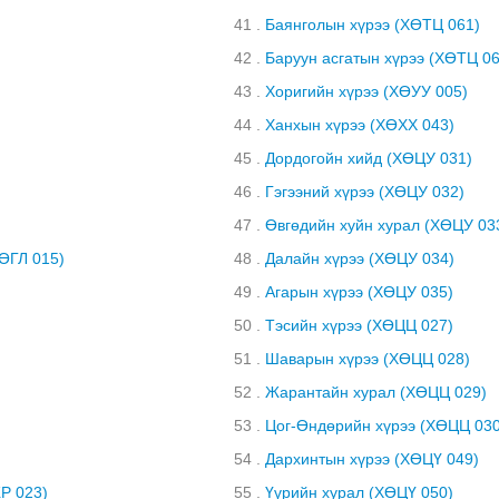
41 .
Баянголын хүрээ (ХӨТЦ 061)
42 .
Баруун асгатын хүрээ (ХӨТЦ 06
43 .
Хоригийн хүрээ (ХӨУУ 005)
44 .
Ханхын хүрээ (ХӨХХ 043)
45 .
Дордогойн хийд (ХӨЦУ 031)
46 .
Гэгээний хүрээ (ХӨЦУ 032)
47 .
Өвгөдийн хуйн хурал (ХӨЦУ 03
ӨГЛ 015)
48 .
Далайн хүрээ (ХӨЦУ 034)
49 .
Агарын хүрээ (ХӨЦУ 035)
50 .
Тэсийн хүрээ (ХӨЦЦ 027)
51 .
Шаварын хүрээ (ХӨЦЦ 028)
52 .
Жарантайн хурал (ХӨЦЦ 029)
53 .
Цог-Өндөрийн хүрээ (ХӨЦЦ 030
54 .
Дархинтын хүрээ (ХӨЦҮ 049)
Р 023)
55 .
Үүрийн хурал (ХӨЦҮ 050)