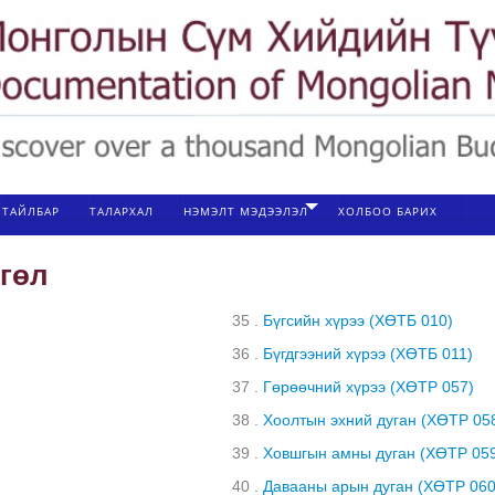
ТАЙЛБАР
ТАЛАРХАЛ
НЭМЭЛТ МЭДЭЭЛЭЛ
ХОЛБОО БАРИХ
сгөл
35 .
Бүгсийн хүрээ (ХӨТБ 010)
36 .
Бүгдгээний хүрээ (ХӨТБ 011)
37 .
Гөрөөчний хүрээ (ХӨТР 057)
38 .
Хоолтын эхний дуган (ХӨТР 05
39 .
Ховшгын амны дуган (ХӨТР 05
40 .
Давааны арын дуган (ХӨТР 060