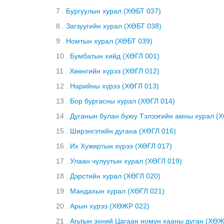
7 .
Бургуулын хурал (ХӨБТ 037)
8 .
Загзуугийн хурал (ХӨБТ 038)
9 .
Номтын хурал (ХӨБТ 039)
10 .
Бумбатын хийд (ХӨГЛ 001)
11 .
Хөөнгийн хүрээ (ХӨГЛ 012)
12 .
Нарийны хүрээ (ХӨГЛ 013)
13 .
Бор бургасны хурал (ХӨГЛ 014)
14 .
Дуганын булан буюу Тэлээгийн амны хурал (Х
15 .
Ширэнгэтийн дугана (ХӨГЛ 016)
16 .
Их Хужиртын хүрээ (ХӨГЛ 017)
17 .
Улаан чулуутын хурал (ХӨГЛ 019)
18 .
Дэрстийн хурал (ХӨГЛ 020)
19 .
Мандахын хурал (ХӨГЛ 021)
20 .
Арын хүрээ (ХӨЖР 022)
21 .
Агьтын эхний Цагаан номун хааны дуган (ХӨЖ