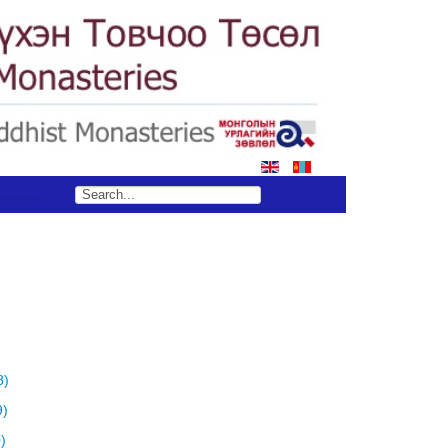
8)
9)
)