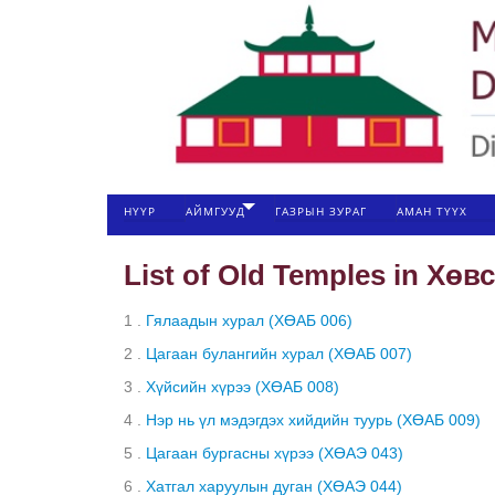
НҮҮР
АЙМГУУД
ГАЗРЫН ЗУРАГ
АМАН ТҮҮХ
List of Old Temples in Хөв
1 .
Гялаадын хурал (ХӨАБ 006)
2 .
Цагаан булангийн хурал (ХӨАБ 007)
3 .
Хүйсийн хүрээ (ХӨАБ 008)
4 .
Нэр нь үл мэдэгдэх хийдийн туурь (ХӨАБ 009)
5 .
Цагаан бургасны хүрээ (ХӨАЭ 043)
6 .
Хатгал харуулын дуган (ХӨАЭ 044)