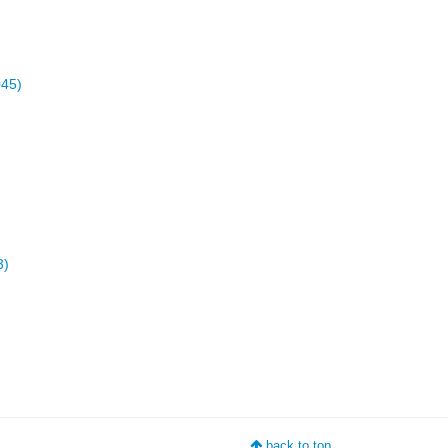
45)
)
3)
back to top