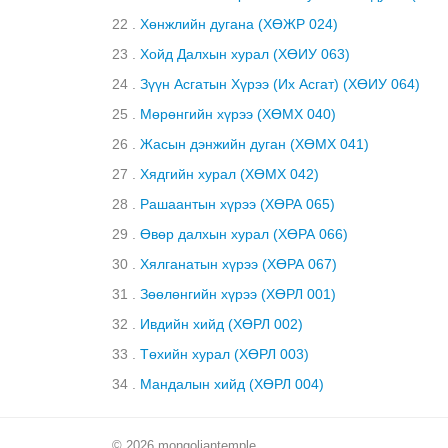
22 .
Хөнжлийн дугана (ХӨЖР 024)
23 .
Хойд Далхын хурал (ХӨИУ 063)
24 .
Зүүн Асгатын Хүрээ (Их Асгат) (ХӨИУ 064)
25 .
Мөрөнгийн хүрээ (ХӨМХ 040)
26 .
Жасын дэнжийн дуган (ХӨМХ 041)
27 .
Хядгийн хурал (ХӨМХ 042)
28 .
Рашаантын хүрээ (ХӨРА 065)
29 .
Өвөр далхын хурал (ХӨРА 066)
30 .
Хялганатын хүрээ (ХӨРА 067)
31 .
Зөөлөнгийн хүрээ (ХӨРЛ 001)
32 .
Ивдийн хийд (ХӨРЛ 002)
33 .
Төхийн хурал (ХӨРЛ 003)
34 .
Мандaлын хийд (ХӨРЛ 004)
© 2026 mongoliantemple