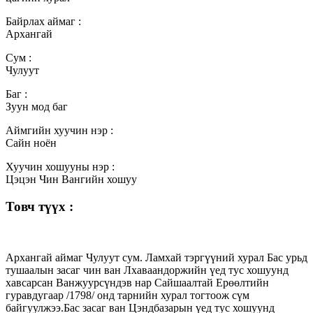
Байрлах аймаг :
Архангай
Сум :
Чулуут
Баг :
Зуун мод баг
Аймгийн хуучин нэр :
Сайн ноён
Хуучин хошууны нэр :
Цэцэн Чин Вангийн хошуу
Товч түүх :
Архангай аймаг Чулуут сум. Ламхай тэргүүний хурал Бас урьд
тушаалын засаг чин ван Лхаваандоржийн үед тус хошуунд
хавсарсан Ванжуурсүндэв нар Сайшаалтай Ерөөлтийн
гуравдугаар /1798/ онд тарнийн хурал тогтоож сүм
байгуулжээ.Бас засаг ван Цэндбазарын үед тус хошуунд