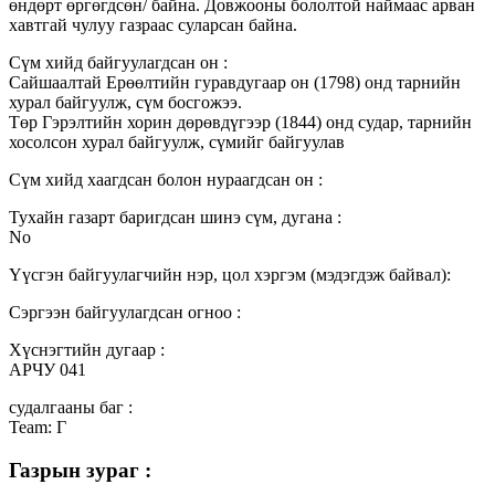
өндөрт өргөгдсөн/ байна. Довжооны бололтой наймаас арван
хавтгай чулуу газраас суларсан байна.
Сүм хийд байгуулагдсан он :
Сайшаалтай Ерөөлтийн гуравдугаар он (1798) онд тарнийн
хурал байгуулж, сүм босгожээ.
Төр Гэрэлтийн хорин дөрөвдүгээр (1844) онд судар, тарнийн
хосолсон хурал байгуулж, сүмийг байгуулав
Сүм хийд хаагдсан болон нураагдсан он :
Тухайн газарт баригдсан шинэ сүм, дугана :
No
Үүсгэн байгуулагчийн нэр, цол хэргэм (мэдэгдэж байвал):
Сэргээн байгуулагдсан огноо :
Хүснэгтийн дугаар :
АРЧУ 041
судалгааны баг :
Team: Г
Газрын зураг :