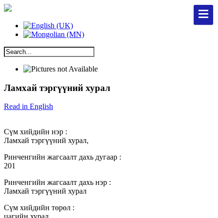
Ламхай тэргүүний хурал
Read in English
Сүм хийдийн нэр :
Ламхай тэргүүний хурал,
Ринченгийн жагсаалт дахь дугаар :
201
Ринченгийн жагсаалт дахь нэр :
Ламхай тэргүүний хурал
Сүм хийдийн төрөл :
цагийн хурал