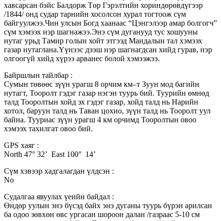
хавсарсан бэйс Балдорж Төр Гэрэлтийн хориндөрөвдүгээр
/1844/ онд судар тарнийн хосолсон хурал тогтоож сүм
байгуулжээ.Чин улсын Богд хаанаас “Цэнгэлээр амар болгогч”
сүм хэмээх нэр шагнажээ.Энэ сүм дуганууд тус хошууны
нутаг урьд Тамир голын хойт этгээд Мандалын тал хэмээх
газар нутаглана.Үүнээс дээш нэр шагнагдсан хийд гурав, нэр
олгоогүй хийд хүрээ арванес болой хэмээжээ.
Байршлын тайлбар :
Сумын төвөөс зүүн урагш 8 орчим км–т Зуун мод багийн
нутагт, Тооролт гэдэг газар нэгэн туурь бий. Туурийн өмнөд
талд Тооролтын хойд эх гэдэг газар, хойд талд нь Нарийн
хотол, баруун талд нь Таван цохио, зүүн талд нь Тооролт уул
байна. Тууриас зүүн урагш 4 км орчимд Тооролтын овоо
хэмээх тахилгат овоо бий.
GPS хаяг :
North 47° 32’ East 100° 14’
Сүм хэвээр хадгалагдан үлдсэн :
No
Судалгаа явуулах үеийн байдал :
Өндөр уулын энэ бүсэд байх энэ дуганы туурь бүрэн арилсан
ба одоо зөвхөн өвс ургасан шороон далан /газраас 5-10 см