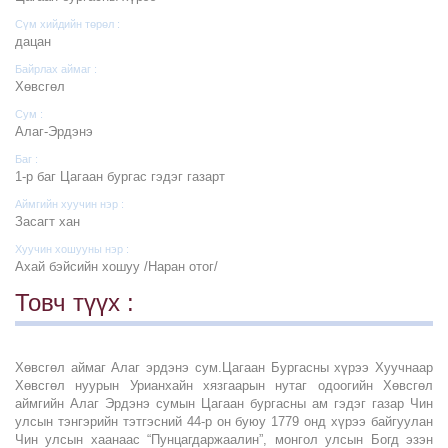
Сүм хийдийн төрөл :
дацан
Байрлах аймаг :
Хөвсгөл
Сум :
Алаг-Эрдэнэ
Баг :
1-р баг Цагаан бургас гэдэг газарт
Аймгийн хуучин нэр :
Засагт хан
Хуучин хошууны нэр :
Ахай бэйсийн хошуу /Наран отог/
Товч түүх :
Хөвсгөл аймаг Алаг эрдэнэ сум.Цагаан Бургасны хүрээ Хуучнаар
Хөвсгөл нуурын Урианхайн хязгаарын нутаг одоогийн Хөвсгөл
аймгийн Алаг Эрдэнэ сумын Цагаан бургасны ам гэдэг газар Чин
улсын тэнгэрийн тэтгэсний 44-р он буюу 1779 онд хүрээ байгуулан
Чин улсын хаанаас “Пунцагдаржаалин”, монгол улсын Богд эзэн