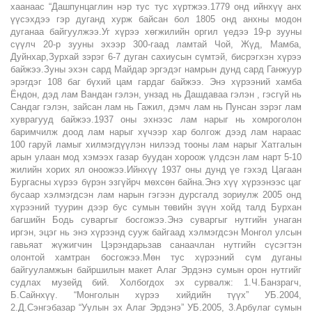
хаанаас “Дашпунцаглин нэр тус тус хүртжээ.1779 онд ийнхүү анх
үүсэхдээ гэр дуганд хурж байсан бол 1805 онд анхны модон
дуганаа байгуулжээ.Уг хүрээ хөгжилийн оргил үедээ 19-р зууны
сүүлч 20-р зууны эхээр 300-гаад ламтай Чой, Жүд, Мамба,
Дуйнхар,Зурхай зэрэг 6-7 дуган сахиусын сүмтэй, бисрэгхэн хүрээ
байжээ.Зуны эхэн сард Майдар эргэдэг намрын дунд сард Ганжуур
эрэгдэг 108 баг бүхий цам гардаг байжээ. Энэ хүрээний хамба
Ёндон, дэд лам Вандан гэлэн, унзад нь Дашдаваа гэлэн , гэсгүй нь
Сандаг гэлэн, зайсан лам нь Гажил, дэмч лам нь Пунсан зэрэг лам
хуврагууд байжээ.1937 оны эхнээс лам нарыг нь хомроголон
баримчилж доод лам нарыг хүчээр хар болгож дээд лам нараас
100 гаруй ламыг хилмэгдүүлэн нилээд тооны лам нарыг Хатгалын
арын улаан мод хэмээх газар буудан хороож үлдсэн лам нарт 5-10
жилийн хорих ял оноожээ.Ийнхүү 1937 оны дунд үе гэхэд Цагаан
Бургасны хүрээ бүрэн эзгүйрч мөхсөн байна.Энэ хүү хүрээнээс цаг
бусаар хэлмэгдсэн лам нарын гэгээн дурсгалд зориулж 2005 онд
хүрээний туурин дээр бус сумын төвийн зүүн хойд талд Бурхан
багшийн Бодь суваргыг босгожээ.Энэ суваргыг нутгийн унаган
иргэн, эцэг нь энэ хүрээнд сууж байгаад хэлмэгдсэн Монгол улсын
гавьяат жүжигчин Цэрэндарьзав санаачлан нутгийн сүсэгтэн
олонтой хамтран босгожээ.Мөн тус хүрээний сүм дуганы
байгууламжын байршилын макет Алаг Эрдэнэ сумын орон нутгийг
судлах музейд бий. Холбогдох эх сурвалж: 1.Ч.Банзрагч,
Б.Сайнхүү. “Монголын хүрээ хийдийн түүх” УБ.2004,
2.Д.Сэнгэбазар “Уулын эх Алаг Эрдэнэ” УБ.2005, 3.Арбулаг сумын