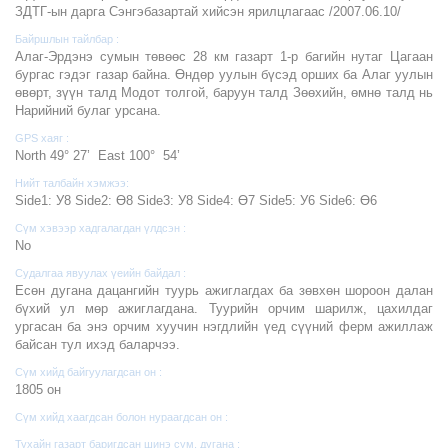
ЗДТГ-ын дарга Сэнгэбазартай хийсэн ярилцлагаас /2007.06.10/
Байршлын тайлбар :
Алаг-Эрдэнэ сумын төвөөс 28 км газарт 1-р багийн нутаг Цагаан
бургас гэдэг газар байна. Өндөр уулын бүсэд орших ба Алаг уулын
өвөрт, зүүн талд Модот толгой, баруун талд Зөөхийн, өмнө талд нь
Нарийний булаг урсана.
GPS хаяг :
North 49° 27’ East 100° 54’
Нийт талбайн хэмжээ:
Side1: У8 Side2: Ө8 Side3: У8 Side4: Ө7 Side5: У6 Side6: Ө6
Сүм хэвээр хадгалагдан үлдсэн :
No
Судалгаа явуулах үеийн байдал :
Есөн дугана дацангийн туурь ажиглагдах ба зөвхөн шороон далан
бүхий ул мөр ажиглагдана. Туурийн орчим шарилж, цахилдаг
ургасан ба энэ орчим хуучин нэгдлийн үед сүүний ферм ажиллаж
байсан тул ихэд баларчээ.
Сүм хийд байгуулагдсан он :
1805 он
Сүм хийд хаагдсан болон нураагдсан он :
Тухайн газарт баригдсан шинэ сүм, дугана :