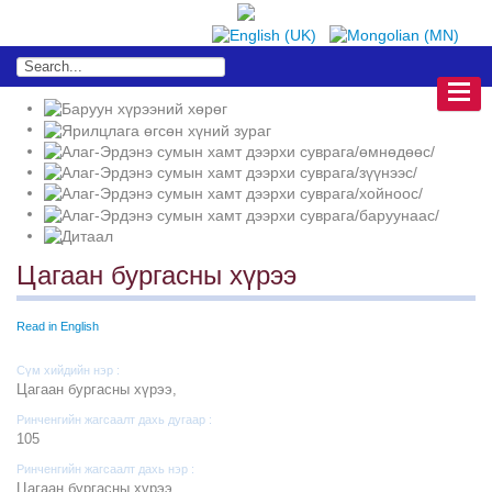
Цагаан бургасны хүрээ
Read in English
Сүм хийдийн нэр :
Цагаан бургасны хүрээ,
Ринченгийн жагсаалт дахь дугаар :
105
Ринченгийн жагсаалт дахь нэр :
Цагаан бургасны хүрээ