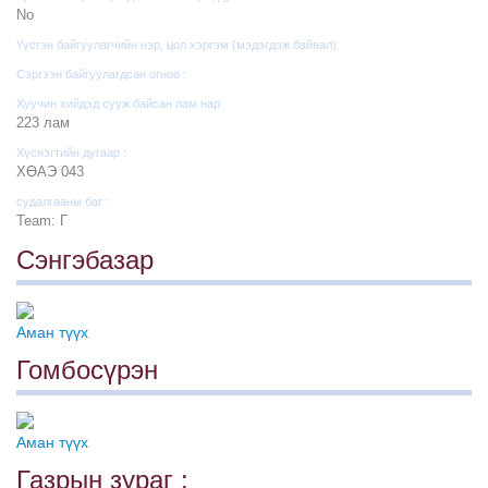
No
Үүсгэн байгуулагчийн нэр, цол хэргэм (мэдэгдэж байвал):
Сэргээн байгуулагдсан огноо :
Хуучин хийдэд сууж байсан лам нар
223 лам
Хүснэгтийн дугаар :
ХӨАЭ 043
судалгааны баг :
Team: Г
Сэнгэбазар
Аман түүх
Гомбосүрэн
Аман түүх
Газрын зураг :