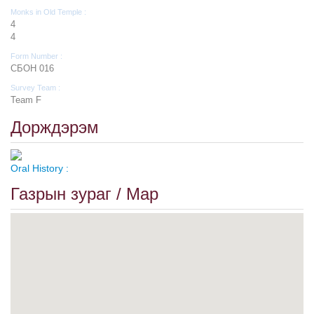
Monks in Old Temple :
4
4
Form Number :
СБОН 016
Survey Team :
Team F
Дорждэрэм
Oral History :
Газрын зураг / Map