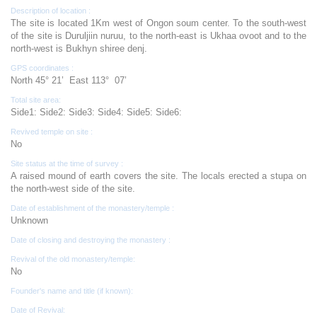
Description of location :
The site is located 1Km west of Ongon soum center. To the south-west
of the site is Duruljiin nuruu, to the north-east is Ukhaa ovoot and to the
north-west is Bukhyn shiree denj.
GPS coordinates :
North 45° 21’ East 113° 07’
Total site area:
Side1: Side2: Side3: Side4: Side5: Side6:
Revived temple on site :
No
Site status at the time of survey :
A raised mound of earth covers the site. The locals erected a stupa on
the north-west side of the site.
Date of establishment of the monastery/temple :
Unknown
Date of closing and destroying the monastery :
Revival of the old monastery/temple:
No
Founder's name and title (if known):
Date of Revival: