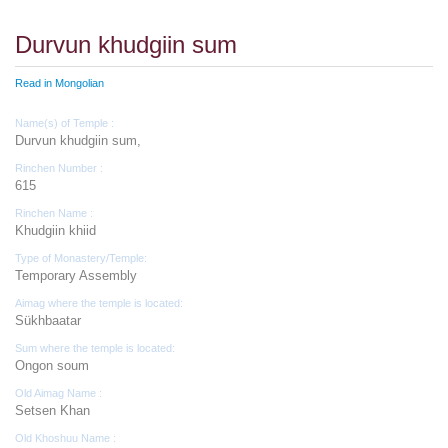
Durvun khudgiin sum
Read in Mongolian
Name(s) of Temple :
Durvun khudgiin sum,
Rinchen Number :
615
Rinchen Name :
Khudgiin khiid
Type of Monastery/Temple:
Temporary Assembly
Aimag where the temple is located:
Sükhbaatar
Sum where the temple is located:
Ongon soum
Old Aimag Name :
Setsen Khan
Old Khoshuu Name :