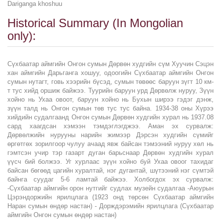
Dariganga khoshuu
Historical Summary (In Mongolian
only):
Сүхбаатар аймгийн Онгон сумын Дөрвөн худгийн сүм Хуучин Сэцэн
хан аймгийн Дарьганга хошуу, одоогийн Сүхбаатар аймгийн Онгон
сумын нутагт, говь хээрийн бүсэд, сумын төвөөс баруун зүгт 10 км-
т тус хийд оршиж байжээ. Туурийн баруун урд Дөрвөлж нуруу, Зүүн
хойно нь Ухаа овоот, баруун хойно нь Бухын ширээ гэдэг дэнж,
зүүн талд нь Онгон сумын төв тус тус байна. 1934-38 оны Хүрээ
хийдийн судалгаанд Онгон сумын Дөрвөн худгийн хурал нь 1937.08
сард хаагдсан хэмээн тэмдэглэгджээ. Аман эх сурвалж:
Дөрвөлжийн нурууны нарийн жимээр Дэрсэн худгийн сүмийг
өргөтгөх зорилгоор чулуу ачаад явж байсан тэмээний нуруу хөл нь
гэмтсэн учир тэр газарт дуган барьснаар Дөрвөн худгийн хурал
үүсч бий болжээ. Уг хурлаас зүүн хойно буй Ухаа овоог тахидаг
байсан бөгөөд цагийн хуралтай, нэг дугантай, шүтээний нэг сүмтэй
байнга суудаг 5-6 ламтай байжээ. Холбогдох эх сурвалж:
-Сүхбаатар аймгийн орон нутгийг судлах музейн судалгаа -Аюурын
Цэрэндоржийн ярилцлага (1923 онд төрсөн Сүхбаатар аймгийн
Наран сумын өндөр настан) - Дорждэрэмийн ярилцлага (Сүхбаатар
аймгийн Онгон сумын өндөр настан)