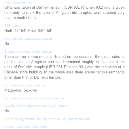
Байршлын тайлбар :
GPS was taken at Dar’ ekhiin süm (UBR 931 Rinchen 931) and is given
here only to mark the area of Amgalan (its temples were situated very
near to each other).
GPS хаяг :
North 47° 54’ East 106° 59’
Сүм хэвээр хадгалагдан үлдсэн :
No
Судалгаа явуулах үеийн байдал :
There are no known remains. Based on the sources, the exact sites of
the temples of Amgalan can be determined roughly in relation to the
ruins of Dar’ ekh temple (UBR 931 Rinchen 931) and the remnants of a
Chinese store building. In the whole area there are no temple remnants
other than that of Dar’ ekh temple.
Сүм хийд байгуулагдсан он :
Мэдээлэл байхгүй
Сүм хийд хаагдсан болон нураагдсан он :
Тухайн газарт баригдсан шинэ сүм, дугана :
No
Үүсгэн байгуулагчийн нэр, цол хэргэм (мэдэгдэж байвал):
Сэргээн байгуулагдсан огноо :