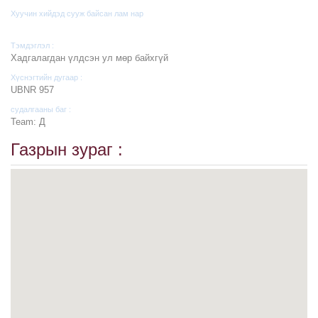
Хуучин хийдэд сууж байсан лам нар
Тэмдэглэл :
Хадгалагдан үлдсэн ул мөр байхгүй
Хүснэгтийн дугаар :
UBNR 957
судалгааны баг :
Team: Д
Газрын зураг :