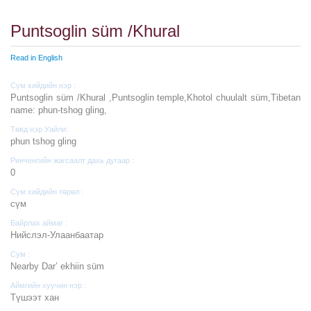
Puntsoglin süm /Khural
Read in English
Сүм хийдийн нэр :
Puntsoglin süm /Khural ,Puntsoglin temple,Khotol chuulalt süm,Tibetan
name: phun-tshog gling,
Төвд нэр Уайли:
phun tshog gling
Ринченгийн жагсаалт дахь дугаар :
0
Сүм хийдийн төрөл :
cүм
Байрлах аймаг :
Нийслэл-Улаанбаатар
Сум :
Nearby Dar’ ekhiin süm
Аймгийн хуучин нэр :
Түшээт хан