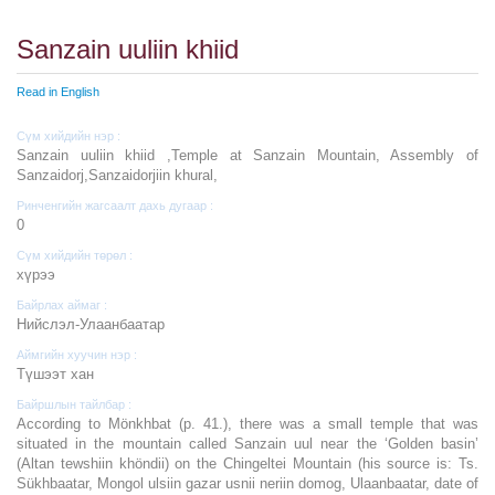
Sanzain uuliin khiid
Read in English
Сүм хийдийн нэр :
Sanzain uuliin khiid ,Temple at Sanzain Mountain, Assembly of
Sanzaidorj,Sanzaidorjiin khural,
Ринченгийн жагсаалт дахь дугаар :
0
Сүм хийдийн төрөл :
хүрээ
Байрлах аймаг :
Нийслэл-Улаанбаатар
Аймгийн хуучин нэр :
Түшээт хан
Байршлын тайлбар :
According to Mönkhbat (p. 41.), there was a small temple that was
situated in the mountain called Sanzain uul near the ‘Golden basin’
(Altan tewshiin khöndii) on the Chingeltei Mountain (his source is: Ts.
Sükhbaatar, Mongol ulsiin gazar usnii neriin domog, Ulaanbaatar, date of