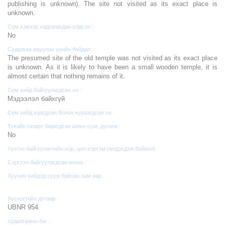
publishing is unknown). The site not visited as its exact place is
unknown.
Сүм хэвээр хадгалагдан үлдсэн :
No
Судалгаа явуулах үеийн байдал :
The presumed site of the old temple was not visited as its exact place
is unknown. As it is likely to have been a small wooden temple, it is
almost certain that nothing remains of it.
Сүм хийд байгуулагдсан он :
Мэдээлэл байхгүй
Сүм хийд хаагдсан болон нураагдсан он :
Тухайн газарт баригдсан шинэ сүм, дугана :
No
Үүсгэн байгуулагчийн нэр, цол хэргэм (мэдэгдэж байвал):
Сэргээн байгуулагдсан огноо :
Хуучин хийдэд сууж байсан лам нар
Хүснэгтийн дугаар :
UBNR 954
судалгааны баг :