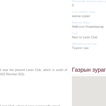
Ринченгийн жагсаалт дахь д
0
Сүм хийдийн төрөл :
жасаа хурал
Байрлах аймаг :
Нийслэл-Улаанбаатар
Сум :
Next to Lenin Club
Аймгийн хуучин нэр :
Түшээт хан
Газрын зураг
 near the present Lenin Club, which is south of
 915 Rinchen 915).