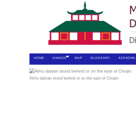
HOME
AIMAGS
MAP
GLOSSARY
ACKNOWL
Akhu datsan stood behind or on the east of Choijin