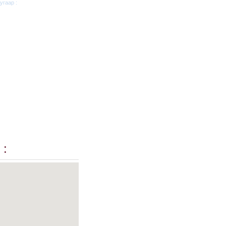
угаар :
 :