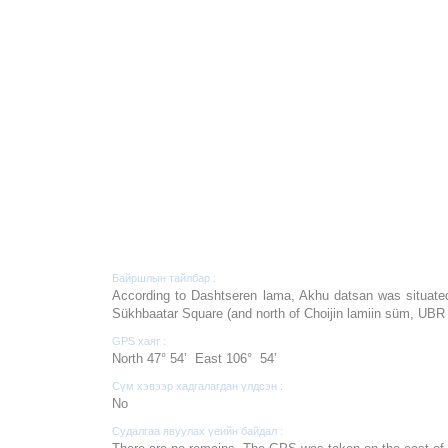
Байршлын тайлбар :
According to Dashtseren lama, Akhu datsan was situated
Sükhbaatar Square (and north of Choijin lamiin süm, UBR
GPS хаяг :
North 47° 54’ East 106° 54’
Сүм хэвээр хадгалагдан үлдсэн :
No
Судалгаа явуулах үеийн байдал :