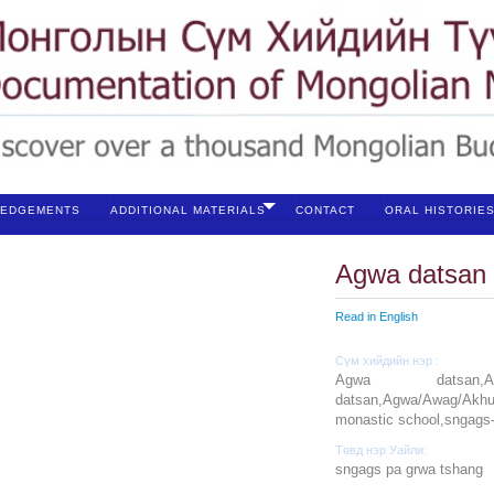
EDGEMENTS
ADDITIONAL MATERIALS
CONTACT
ORAL HISTORIE
Agwa datsan
Read in English
Сүм хийдийн нэр :
Agwa datsan,A
datsan,Agwa/Awag/Akhu 
monastic school,sngags-
Төвд нэр Уайли:
sngags pa grwa tshang