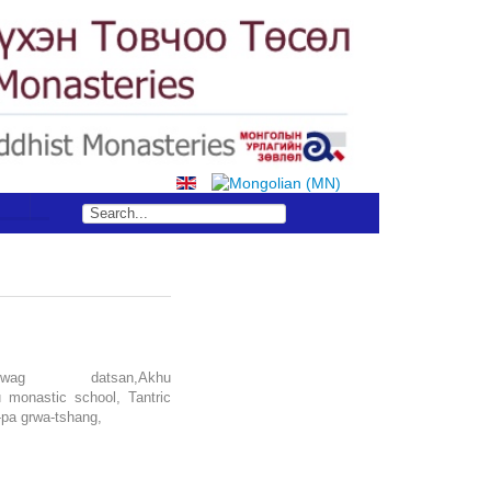
S
wag datsan,Akhu
monastic school, Tantric
pa grwa-tshang,