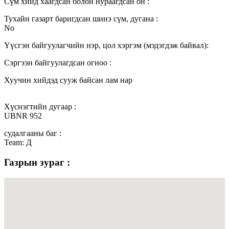
Сүм хийд хаагдсан болон нураагдсан он :
Тухайн газарт баригдсан шинэ сүм, дугана :
No
Үүсгэн байгуулагчийн нэр, цол хэргэм (мэдэгдэж байвал):
Сэргээн байгуулагдсан огноо :
Хуучин хийдэд сууж байсан лам нар
Хүснэгтийн дугаар :
UBNR 952
судалгааны баг :
Team: Д
Газрын зураг :