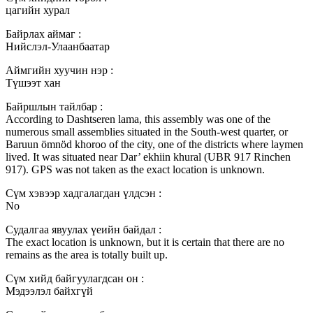
цагийн хурал
Байрлах аймаг :
Нийслэл-Улаанбаатар
Аймгийн хуучин нэр :
Түшээт хан
Байршлын тайлбар :
According to Dashtseren lama, this assembly was one of the
numerous small assemblies situated in the South-west quarter, or
Baruun ömnöd khoroo of the city, one of the districts where laymen
lived. It was situated near Dar’ ekhiin khural (UBR 917 Rinchen
917). GPS was not taken as the exact location is unknown.
Сүм хэвээр хадгалагдан үлдсэн :
No
Судалгаа явуулах үеийн байдал :
The exact location is unknown, but it is certain that there are no
remains as the area is totally built up.
Сүм хийд байгуулагдсан он :
Мэдээлэл байхгүй