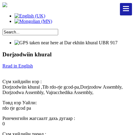
Dorjzodwiin khural
Read in English
Сүм хийдийн нэр :
Dorjzodwiin khural ,Tib rdo-rje gcod-pa,Dorjzodow Assembly,
Dorjzodwa Assembly, Vajracchedika Assembly,
Төвд нэр Уайли:
rdo rje gcod pa
Ринченгийн жагсаалт дахь дугаар :
0
Сүм хийдийн төрөл :