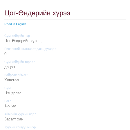
Цог-Өндөрийн хүрээ
Read in English
Сүм хийдийн нэр :
Цог-Өндөрийн хүрээ,
Ринченгийн жагсаалт дахь дугаар :
0
Сүм хийдийн төрөл :
дацан
Байрлах аймаг :
Хөвсгөл
Сум :
Цэцэрлэг
Баг :
1-р баг
Аймгийн хуучин нэр :
Засагт хан
Хуучин хошууны нэр :