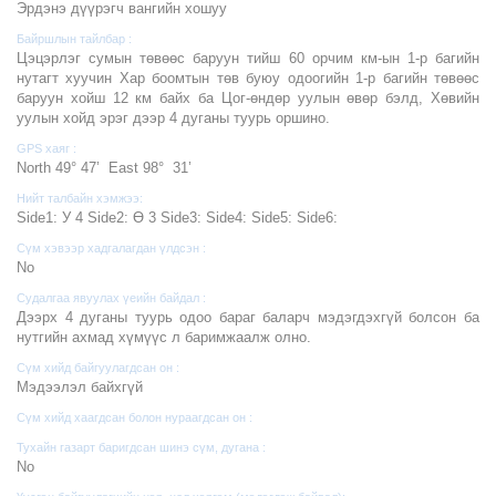
Эрдэнэ дүүрэгч вангийн хошуу
Байршлын тайлбар :
Цэцэрлэг сумын төвөөс баруун тийш 60 орчим км-ын 1-р багийн
нутагт хуучин Хар боомтын төв буюу одоогийн 1-р багийн төвөөс
баруун хойш 12 км байх ба Цог-өндөр уулын өвөр бэлд, Хөвийн
уулын хойд эрэг дээр 4 дуганы туурь оршино.
GPS хаяг :
North 49° 47’ East 98° 31’
Нийт талбайн хэмжээ:
Side1: У 4 Side2: Ө 3 Side3: Side4: Side5: Side6:
Сүм хэвээр хадгалагдан үлдсэн :
No
Судалгаа явуулах үеийн байдал :
Дээрх 4 дуганы туурь одоо бараг баларч мэдэгдэхгүй болсон ба
нутгийн ахмад хүмүүс л баримжаалж олно.
Сүм хийд байгуулагдсан он :
Мэдээлэл байхгүй
Сүм хийд хаагдсан болон нураагдсан он :
Тухайн газарт баригдсан шинэ сүм, дугана :
No