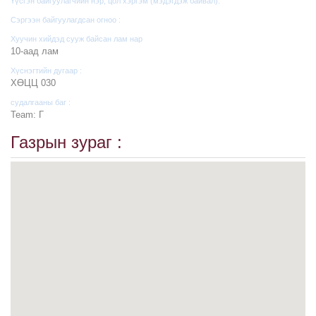
Үүсгэн байгуулагчийн нэр, цол хэргэм (мэдэгдэж байвал):
Сэргээн байгуулагдсан огноо :
Хуучин хийдэд сууж байсан лам нар
10-аад лам
Хүснэгтийн дугаар :
ХӨЦЦ 030
судалгааны баг :
Team: Г
Газрын зураг :