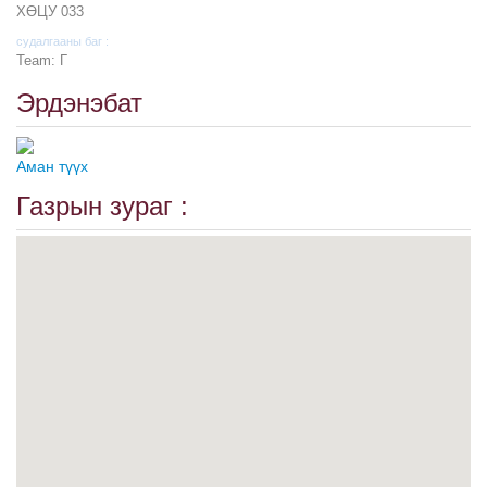
ХӨЦУ 033
судалгааны баг :
Team: Г
Эрдэнэбат
Аман түүх
Газрын зураг :