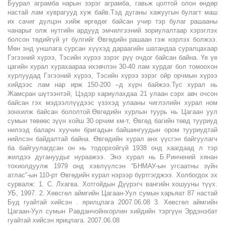
Буурал аграмба нарын зэрэг аграмба, гавьж цолтой олон өндөр
настай лам хуврагууд хуж байв.Тэд дуганы хажуугын булагт маш
их сачиг дүлцэн хийж өргөдөг байсан учир тэр булаг рашааны
чанарыг олж нутгийн ардууд эмчилгээний зориулалтаар хэрэглэх
болсон төдийгүй уг булгийг Өвгөдийн рашаан гэж нэрлэх болжээ.
Мөн энд уншлага сурсан хүүхэд дараагийн шатандаа суралцахаар
Гэгээний хүрээ, Тэсийн хүрээ зэрэг рүү очдог байсан байна. Үе үе
цагийн хурал хурахаараа ихэвчлэн 30-40 лам хурдаг бол томоохон
хурлуудад Гэгээний хүрээ, Тэсийн хүрээ зэрэг ойр орчмын хүрээ
хийдээс лам нар ирж 150-200 –д хүрч байжээ.Тус хурал нь
Жамсран шүтээнтэй, Цэдэр хариулахдаа 21 улаан сэрх авч очсон
байсан гэх мэдээллүүдээс үзэхэд улааны чиглэлийн хурал ном
зонхилж байсан бололтой.Өвгөдийн хурлын туурь нь Цагаан уул
сумын төвөөс зүүн хойш 30 орчим км-т, Өвгөд багийн төвд тууриуд
нилээд баларч хуучин бригадын байшингуудын ором тууриудтай
нийлсэн байдалтай байна. Өвгөдийн хурал анх үүсгэн байгуулагч
ба байгуулагдсан он нь тодорхойгүй 1938 онд хаагдаад л тэр
жилдээ дугануудыг нураажээ. Энэ хурал нь Б.Ринчений хянан
тохиолдуулж 1979 онд хэвлүүлсэн “БНМАУ-ын угсаатны зүйн
атлас”-ын 110-рт Өвгөдийн хурал нэрээр бүртгэгджээ. Холбогдох эх
сурвалж: 1. С. Лхагва. Хотгойдын Дүүрэгч вангийн хошууны түүх.
УБ, 1997. 2. Хөвсгөл аймгийн Цагаан-Уул сумын харьяат 87 настай
Буд гуайтай хийсэн . ярилцлага 2007.06.08 3. Хөвсгөл аймгийн
Цагаан-Уул сумын Равданчойнхорлин хийдийн тэргүүн Эрдэнэбат
гуайтай хийсэн ярицлага. 2007.06.08