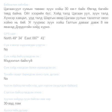
Байршлын тайлбар :
Цагаан-уул сумын төвөөс зүүн хойш 30 км-т байх Өвгөд багийн
төвд байна. Ойт хээрийн бүс. Хойд талд Цагаан уул, зүүн талд
Хүнхэр хавцал, урд талд Шаргын өвөр,Цагаан уулын тахилгат овоо
хойно нь бий. Уг тууриас зүүн хойш Галтын давааг давж 8 км
явахад Дордогойн хийд хүрнэ.
GPS хаяг :
North 49° 34’ East 097° 41’
Сүм хэвээр хадгалагдан үлдсэн :
No
Сүм хийд байгуулагдсан он :
Мэдээлэл байхгүй
Сүм хийд хаагдсан болон нураагдсан он :
Тухайн газарт баригдсан шинэ сүм, дугана :
No
Үүсгэн байгуулагчийн нэр, цол хэргэм (мэдэгдэж байвал):
Сэргээн байгуулагдсан огноо :
Хуучин хийдэд сууж байсан лам нар
30-аад лам
Хүснэгтийн дугаар :