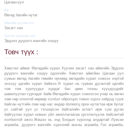
Цагаан-уул
Баг :
Өвгөд багийн нутаг
Аймгийн хуучин нэр :
Засагт хан
Хуучин хошууны нэр :
Эрдэнэ дүүрэгч вангийн хошуу
Товч түүх :
Хөвсгөл аймаг Өвгөдийн хурал Хуучин засагт хан аймгийн Эрдэнэ
дүүрэгч вангийн хошуу одоогийн Хөвсгөл аймгйин Цагаан уул
сумын өвгөд багийн төвийн орчимд өвгөдийн хурал хэмээх нэртэй
энэхүү цагийн хурал байжээ.Уг хурал нь гурван дугантай цагийн
том том хурлуудыг хурдаг бас цөөн тооны хүүхдүүдийг
шавилуулан сургадаг байв.Өвгөдийн хурал хэмээсэн учир нь өвгөн
лам нар олонтой өөрөөр хэлбэл ойролцоо томоо хүрээ хийдэд сууж
байсан нутгийн лам нар нас өндөр болмогц орон нутагтаа ирж булаг
ус сайтай уул ус тэгшэрсэн байгалийн аглагт ирж сүм дуган
байгуулан хурал номын үйл ажиллагаагаа үргэлжлүүлж байсантай
холбоотой ажээ.Жишээ нь энд Богдын хүрээнд алдартай Лувсан
аграмба, дүүрэгч вангийн хүрээний анхны аграмба Гоо аграмба,