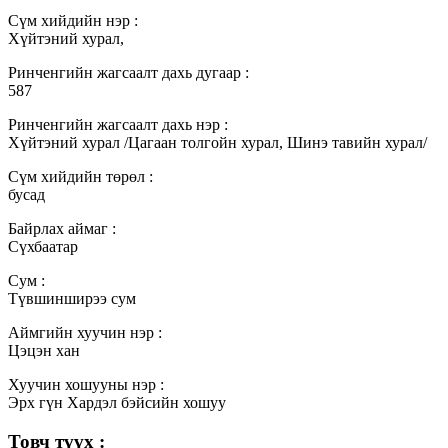
Сүм хийдийн нэр :
Хүйтэний хурал,
Ринченгийн жагсаалт дахь дугаар :
587
Ринченгийн жагсаалт дахь нэр :
Хүйтэний хурал /Цагаан толгойн хурал, Шинэ тавийн хурал/
Сүм хийдийн төрөл :
бусад
Байрлах аймаг :
Сүхбаатар
Сум :
Түвшинширээ сум
Аймгийн хуучин нэр :
Цэцэн хан
Хуучин хошууны нэр :
Эрх гүн Хардэл бэйсийн хошуу
Товч түүх :