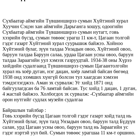
Сүхбаатар аймгийн Түвшинширээ сумын Хүйтэний хурал
Хуучин Сэцэн хан аймгийн Дарьганга хошуу, одоогийн
Сүхбаатар аймгийн Түвшинширээ сумын нутагт, говь
хээрийн бүсэд, сумын төвөөс урагш 11 км-т, Цагаан толгой
гэдэг газарт Хүйтэний хурал суурьшиж байжээ. Хойноо
Хүйтэний булаг, зүүн талдаа Унзадын овоо, Хүйтэний овоо,
баруун талдаа Баруун салаа, урдаа Цагаан усны овоо, баруун
талдаа Зараагийн уул хэмээх газруудтай. 1934-38 оны Хүрээ
хийдийн судалгаанд Түвшинширээ сумын Цагаантолгойн
хурал нь хоёр дуган, нэг дацан, хоёр ламтай байсан бөгөөд
1938 онд эзэмших хүнгүй болсон тул хаагдсан хэмээн
тэмдэглэгджээ. Аман эх сурвалж: Уг хийд 1871 онд
байгуулагдсан ба 76 ламтай байсан. Тус хийд 1 дацан, 1 дуган,
4 жастай байжээ. Холбогдох эх сурвалж: -Сүхбаатар аймгийн
орон нутгийг судлах музейн судалгаа
Байршлын тайлбар :
Говь хээрийн бүсэд Цагаан толгой гэдэг газарт хойд талд нь
Хүйтэний булаг, зүүн талд Унзадын овоо, баруун талд Бүдүүн
салан, урд Цагаан усны овоо, баруун талд нь Зараагийн ус
гэдэг нэртэй уул бий. Сумын төвөөс урагшаа 11 км-т оршино.