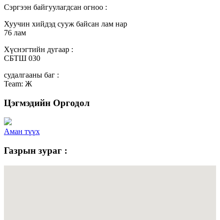
Сэргээн байгуулагдсан огноо :
Хуучин хийдэд сууж байсан лам нар
76 лам
Хүснэгтийн дугаар :
СБТШ 030
судалгааны баг :
Team: Ж
Цэгмэдийн Оргодол
Аман түүх
Газрын зураг :