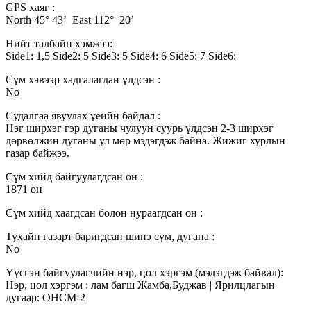
GPS хаяг :
North 45° 43’ East 112° 20’
Нийт талбайн хэмжээ:
Side1: 1,5 Side2: 5 Side3: 5 Side4: 6 Side5: 7 Side6:
Сүм хэвээр хадгалагдан үлдсэн :
No
Судалгаа явуулах үеийн байдал :
Нэг ширхэг гэр дуганы чулуун суурь үлдсэн 2-3 ширхэг
дөрвөлжин дуганы ул мөр мэдэгдэж байна. Жижиг хурлын
газар байжээ.
Сүм хийд байгуулагдсан он :
1871 он
Сүм хийд хаагдсан болон нураагдсан он :
Тухайн газарт баригдсан шинэ сүм, дугана :
No
Үүсгэн байгуулагчийн нэр, цол хэргэм (мэдэгдэж байвал):
Нэр, цол хэргэм : лам багш Жамба,Буджав | Ярилцлагын
дугаар: ОНСМ-2