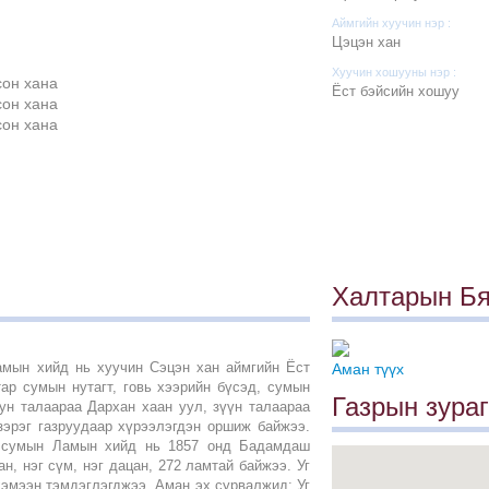
Аймгийн хуучин нэр :
Цэцэн хан
Хуучин хошууны нэр :
Ёст бэйсийн хошуу
Халтарын Б
мын хийд нь хуучин Сэцэн хан аймгийн Ёст
Аман түүх
ар сумын нутагт, говь хээрийн бүсэд, сумын
Газрын зураг
уун талаараа Дархан хаан уул, зүүн талаараа
зэрэг газруудаар хүрээлэгдэн оршиж байжээ.
н сумын Ламын хийд нь 1857 онд Бадамдаш
н, нэг сүм, нэг дацан, 272 ламтай байжээ. Уг
хэмээн тэмдэглэгджээ. Аман эх сурвалжид: Уг