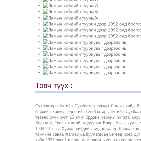
Товч түүх :
Сүхбаатар аймгийн Сүхбаатар сумын Ламын хийд Ла
бэйсийн хошуу, одоогийн Сүхбаатар аймгийн Сүхбаат
төвөөс зүүн зүгт 15 км-т Эрдэнэ овооны энгэрт, бар
Хаахлай, Таван толгой, урдуураа Баар, Арын худаг 
1934-38 оны Хүрээ хийдийн судалгаанд Дарханха
тайжийн санаачлагаар байгуулагдсан бөгөөд хоёр дуга
хийд 1937 оны 1-р сард лам нарын хүслээр хаагдсан 