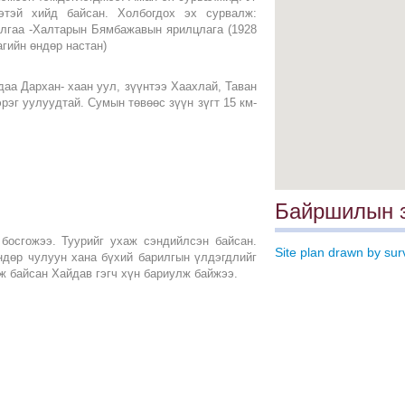
этэй хийд байсан. Холбогдох эх сурвалж:
алгаа -Халтарын Бямбажавын ярилцлага (1928
гийн өндөр настан)
даа Дархан- хаан уул, зүүнтээ Хаахлай, Таван
рэг уулуудтай. Сумын төвөөс зүүн зүгт 15 км-
Байршилын з
 босгожээ. Туурийг ухаж сэндийлсэн байсан.
Site plan drawn by sur
ндөр чулуун хана бүхий барилгын үлдэгдлийг
аж байсан Хайдав гэгч хүн бариулж байжээ.