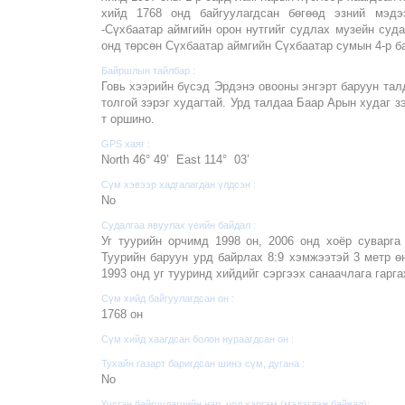
хийд 1768 онд байгуулагдсан бөгөөд эзний мэдэ
-Сүхбаатар аймгийн орон нутгийг судлах музейн суд
онд төрсөн Сүхбаатар аймгийн Сүхбаатар сумын 4-р ба
Байршлын тайлбар :
Говь хээрийн бүсэд Эрдэнэ овооны энгэрт баруун тал
толгой зэрэг худагтай. Урд талдаа Баар Арын худаг зэ
т оршино.
GPS хаяг :
North 46° 49’ East 114° 03’
Сүм хэвээр хадгалагдан үлдсэн :
No
Судалгаа явуулах үеийн байдал :
Уг туурийн орчимд 1998 он, 2006 онд хоёр суварга
Туурийн баруун урд байрлах 8:9 хэмжээтэй 3 метр ө
1993 онд уг тууринд хийдийг сэргээх санаачлага гарг
Сүм хийд байгуулагдсан он :
1768 он
Сүм хийд хаагдсан болон нураагдсан он :
Тухайн газарт баригдсан шинэ сүм, дугана :
No
Үүсгэн байгуулагчийн нэр, цол хэргэм (мэдэгдэж байвал):