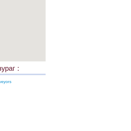
ураг :
veyors