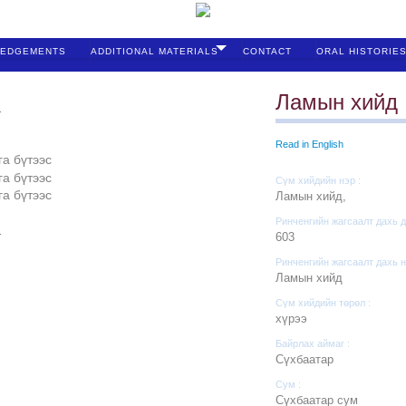
EDGEMENTS
ADDITIONAL MATERIALS
CONTACT
ORAL HISTORIE
Ламын хийд
Read in English
Сүм хийдийн нэр :
Ламын хийд,
Ринченгийн жагсаалт дахь д
603
Ринченгийн жагсаалт дахь н
Ламын хийд
Сүм хийдийн төрөл :
хүрээ
Байрлах аймаг :
Сүхбаатар
Сум :
Сүхбаатар сум