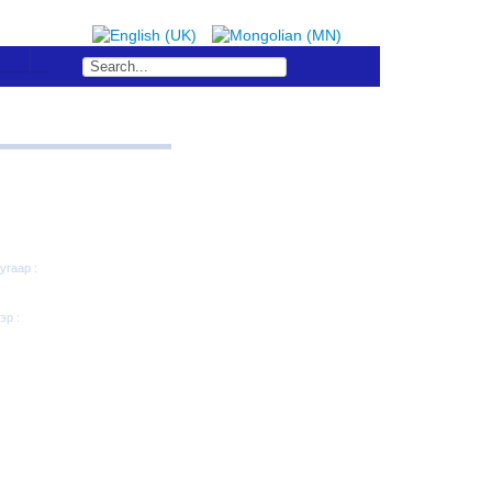
S
угаар :
эр :