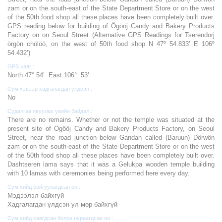
zam or on the south-east of the State Department Store or on the west
of the 50th food shop all these places have been completely built over.
GPS reading below for building of Ögööj Candy and Bakery Products
Factory on on Seoul Street (Alternative GPS Readings for Tserendorj
örgön chölöö, on the west of 50th food shop N 47º 54.833’ E 106º
54.432’)
GPS хаяг :
North 47° 54’ East 106° 53’
Сүм хэвээр хадгалагдан үлдсэн :
No
Судалгаа явуулах үеийн байдал :
There are no remains. Whether or not the temple was situated at the
present site of Ögööj Candy and Bakery Products Factory, on Seoul
Street, near the road junction below Gandan called (Baruun) Dörwön
zam or on the south-east of the State Department Store or on the west
of the 50th food shop all these places have been completely built over.
Dashtseren lama says that it was a Gelukpa wooden temple building
with 10 lamas with ceremonies being performed here every day.
Сүм хийд байгуулагдсан он :
Мэдээлэл байхгүй
Хадгалагдан үлдсэн ул мөр байхгүй
Сүм хийд хаагдсан болон нураагдсан он :