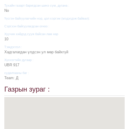
Тухайн газарт баригдсан шинэ сүм, дугана :
No
Үүсгэн байгуулагчийн нэр, цол хэргэм (мэдэгдэж байвал):
Сэргээн байгуулагдсан огноо :
Хуучин хийдэд сууж байсан лам нар
10
Тэмдэглэл :
Хадгалагдан үлдсэн ул мөр байхгүй
Хүснэгтийн дугаар :
UBR 917
судалгааны баг :
Team: Д
Газрын зураг :