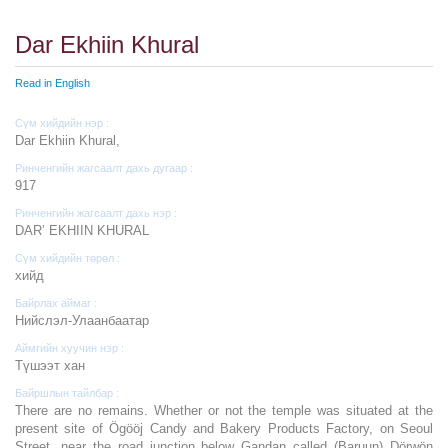
Dar Ekhiin Khural
Read in English
Сүм хийдийн нэр :
Dar Ekhiin Khural,
Ринченгийн жагсаалт дахь дугаар :
917
Ринченгийн жагсаалт дахь нэр :
DAR’ EKHIIN KHURAL
Сүм хийдийн төрөл :
хийд
Байрлах аймаг :
Нийслэл-Улаанбаатар
Аймгийн хуучин нэр :
Түшээт хан
Байршлын тайлбар :
There are no remains. Whether or not the temple was situated at the
present site of Ögööj Candy and Bakery Products Factory, on Seoul
Street, near the road junction below Gandan called (Baruun) Dörwön