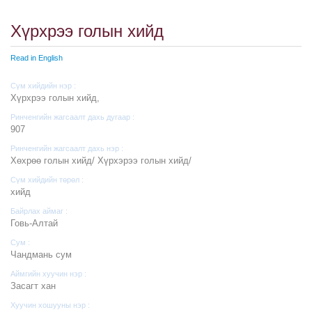
Хүрхрээ голын хийд
Read in English
Сүм хийдийн нэр :
Хүрхрээ голын хийд,
Ринченгийн жагсаалт дахь дугаар :
907
Ринченгийн жагсаалт дахь нэр :
Хөхрөө голын хийд/ Хүрхэрээ голын хийд/
Сүм хийдийн төрөл :
хийд
Байрлах аймаг :
Говь-Алтай
Сум :
Чандмань сум
Аймгийн хуучин нэр :
Засагт хан
Хуучин хошууны нэр :