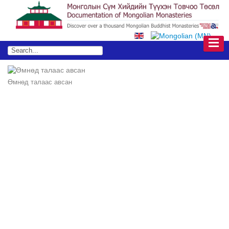
Өмнөд талаас авсан