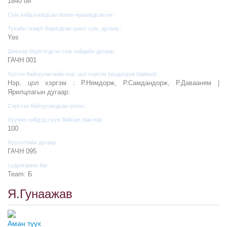
1840 он
Сүм хийд хаагдсан болон нураагдсан он :
Тухайн газарт баригдсан шинэ сүм, дугана :
Yes
Шинээр бүртгэгдсэн сүм хийдийн дугаар:
ГАЧН 001
Үүсгэн байгуулагчийн нэр, цол хэргэм (мэдэгдэж байвал):
Нэр, цол хэргэм : Р.Нямдорж, Р.Самдандорж, Р.Давааням |
Ярилцлагын дугаар:
Сэргээн байгуулагдсан огноо :
Хуучин хийдэд сууж байсан лам нар
100
Хүснэгтийн дугаар :
ГАЧН 095
судалгааны баг :
Team: Б
Я.Гунаажав
Аман түүх