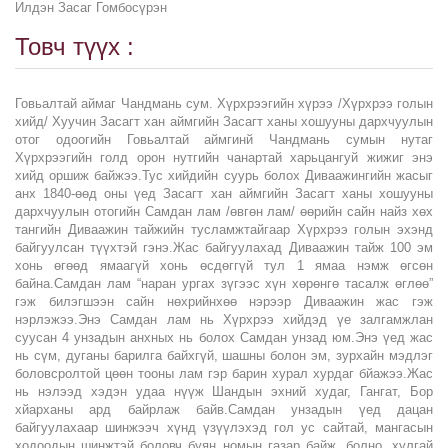
Илдэн Засаг Гомбосүрэн
Товч түүх :
Говьалтай аймаг Чандмань сум. Хүрхрээгийн хүрээ /Хүрхрээ голын
хийд/ Хуучин Засагт хан аймгийн Засагт ханы хошууны дархчуулын
отог одоогийн Говьалтай аймгинй Чандмань сумын нутаг
Хүрхрээгийн голд орон нутгийн чанартай харьцангуй жижиг энэ
хийд оршиж байжээ.Тус хийдийн суурь болох Диваажингийн жасыг
анх 1840-өөд оны үед Засагт хан аймгийн Засагт ханы хошууны
дархчуулын отогийн Самдан лам /өвгөн лам/ өөрийн сайн найз хөх
тангийн Диваажин тайжийн тусламжтайгаар Хүрхрээ голын эхэнд
байгуулсан түүхтэй гэнэ.Жас байгуулахад Диваажин тайж 100 эм
хонь өгөөд ямаагүй хонь өсдөггүй тул 1 ямаа нэмж өгсөн
байна.Самдан лам “наран ургах зүгээс хүн хөрөнгө тасалж өглөө”
гэж билэгшээн сайн нөхрийнхөө нэрээр Диваажин жас гэж
нэрлэжээ.Энэ Самдан лам нь Хүрхрээ хийдэд үе залгамжлан
суусан 4 унзадын анхных нь болох Самдан унзад юм.Энэ үед жас
нь сүм, дуганы барилга байхгүй, шашны болон эм, зурхайн мэдлэг
боловсролтой цөөн тооны лам гэр барин хурал хурдаг бйажээ.Жас
нь нэлээд хэдэн удаа нүүж Шандын эхний худаг, Гангат, Бор
хйарханы ард байрлаж байв.Самдан унзадын үед дацан
байгуулахаар шинжээч хүнд үзүүлэхэд гол ус сайтай, мангасын
ходоодын шинжтэй боловч буян номын газар байж, болно, хулгай