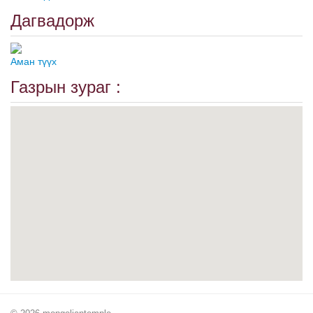
Дагвадорж
Аман түүх
Газрын зураг :