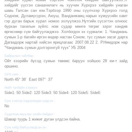
хийдийг үүсгэн санаачилагч нь хуучин Хүрхрээ хийдийн унаган
шавь Галсан сан юм.Тэрбээр 1990 оны сүүлчээр Хүрхрээ голд
Содном, Дуламүсүрэн, Аюуш, Ванданжамц нарын хүмүүсийн хамт
гэр дуган барьж хурал номоо эхлүүлжээ.Нутгийн сүсэгтэн олноос
бурхан тахилын зүйлс ном судар мөнгө төгрөг зэрэг хандив
өргөснөөр сүм байгуулагджээ. Холбогдох эх сурвалж: 1. Чандмань
сумын 1-р багийн иргэн өндөр настан Соном, тус сумын засаг дарга
Дагвадорж нартай хийсэн ярицлагаас 2007.08.22 2. Р.Нямдорж нар
“Чандмань сумын дэлгэрэнгүй түүх” УБ 2004
Байршлын тайлбар :
Ойт хээрийн бүсэд сумын төвөөс баруун хойшоо 28 км-т зайд
оршино.
GPS хаяг :
North 45° 38’ East 097° 37’
Нийт талбайн хэмжээ:
Side1: 50 Side2: 120 Side3: 50 Side4: 120 Side5: Side6:
Сүм хэвээр хадгалагдан үлдсэн :
No
Судалгаа явуулах үеийн байдал :
Шавар туурь 1 жижиг дуган үлдсэн байна.
Сүм хийд байгуулагдсан он :