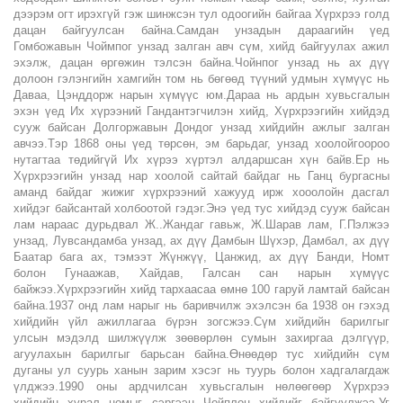
дээрэм огт ирэхгүй гэж шинжсэн тул одоогийн байгаа Хүрхрээ голд
дацан байгуулсан байна.Самдан унзадын дараагийн үед
Гомбожавын Чоймпог унзад залган авч сүм, хийд байгуулах ажил
эхэлж, дацан өргөжин тэлсэн байна.Чойнпог унзад нь ах дүү
долоон гэлэнгийн хамгийн том нь бөгөөд түүний удмын хүмүүс нь
Даваа, Цэнддорж нарын хүмүүс юм.Дараа нь ардын хувьсгалын
эхэн үед Их хүрээний Гандантэгчилэн хийд, Хүрхрээгийн хийдэд
сууж байсан Долгоржавын Дондог унзад хийдийн ажлыг залган
авчээ.Тэр 1868 оны үед төрсөн, эм барьдаг, унзад хоолойгоороо
нутагтаа төдийгүй Их хүрээ хүртэл алдаршсан хүн байв.Ер нь
Хүрхрээгийн унзад нар хоолой сайтай байдаг нь Ганц бургасны
аманд байдаг жижиг хүрхрээний хажууд ирж хооолойн дасгал
хийдэг байсантай холбоотой гэдэг.Энэ үед тус хийдэд сууж байсан
лам нараас дурьдвал Ж..Жандаг гавьж, Ж.Шарав лам, Г.Пэлжээ
унзад, Лувсандамба унзад, ах дүү Дамбын Шүхэр, Дамбал, ах дүү
Баатар бага ах, тэмээт Жүнжүү, Цанжид, ах дүү Банди, Номт
болон Гунаажав, Хайдав, Галсан сан нарын хүмүүс
байжээ.Хүрхрээгийн хийд тархаасаа өмнө 100 гаруй ламтай байсан
байна.1937 онд лам нарыг нь баривчилж эхэлсэн ба 1938 он гэхэд
хийдийн үйл ажиллагаа бүрэн зогсжээ.Сүм хийдийн барилгыг
улсын мэдэлд шилжүүлж зөөвөрлөн сумын захиргаа дэлгүүр,
агуулахын барилгыг барьсан байна.Өнөөдөр тус хийдийн сүм
дуганы ул суурь ханын зарим хэсэг нь туурь болон хадгалагдаж
үлджээ.1990 оны ардчилсан хувьсгалын нөлөөгөөр Хүрхрээ
хийдийн хурал номыг сэргээн Чойплон хийдийг байгуулжээ.Уг