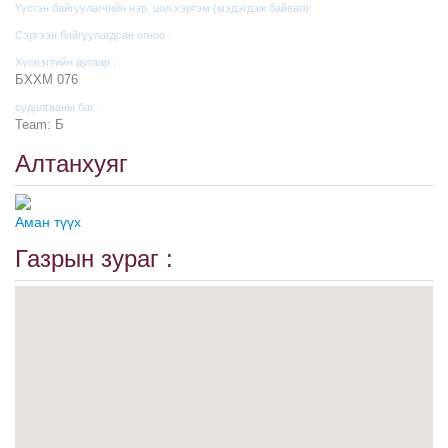
Үүсгэн байгуулагчийн нэр, цол хэргэм (мэдэгдэж байвал):
Сэргээн байгуулагдсан огноо :
Хүснэгтийн дугаар :
БХХМ 076
судалгааны баг :
Team: Б
Алтанхуяг
Аман түүх
Газрын зураг :