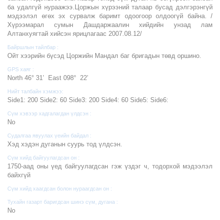
ба удалгүй нураажээ.Цоржын хүрээний талаар бусад дэлгэрэнгүй
мэдээлэл өгөх эх сурвалж баримт одоогоор олдоогүй байна. /
Хүрээмарал сумын Дашдаржаалин хийдийн унзад лам
Алтанхуягтай хийсэн ярицлагаас 2007.08.12/
Байршлын тайлбар :
Ойт хээрийн бүсэд Цоржийн Мандал баг бригадын төвд оршино.
GPS хаяг :
North 46° 31’ East 098° 22’
Нийт талбайн хэмжээ:
Side1: 200 Side2: 60 Side3: 200 Side4: 60 Side5: Side6:
Сүм хэвээр хадгалагдан үлдсэн :
No
Судалгаа явуулах үеийн байдал :
Хэд хэдэн дуганын суурь тод үлдсэн.
Сүм хийд байгуулагдсан он :
1750-аад оны үед байгуулагдсан гэж үздэг ч, тодорхой мэдээлэл
байхгүй
Сүм хийд хаагдсан болон нураагдсан он :
Тухайн газарт баригдсан шинэ сүм, дугана :
No