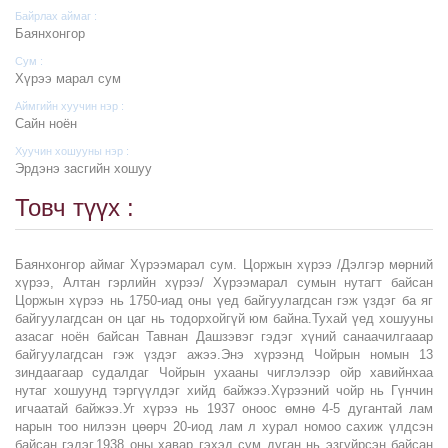
Байрлах аймаг :
Баянхонгор
Сум :
Хүрээ марал сум
Аймгийн хуучин нэр :
Сайн ноён
Хуучин хошууны нэр :
Эрдэнэ засгийн хошуу
Товч түүх :
Баянхонгор аймаг Хүрээмарал сум. Цоржын хүрээ /Дэлгэр мөрний
хүрээ, Алтан гэрлийн хүрээ/ Хүрээмарал сумын нутагт байсан
Цоржын хүрээ нь 1750-иад оны үед байгуулагдсан гэж үздэг ба яг
байгуулагдсан он цаг нь тодорхойгүй юм байна.Тухай үед хошууны
азасаг ноён байсан Тавнан Дашзэвэг гэдэг хүний санаачилгааар
байгуулагдсан гэж үздэг ажээ.Энэ хүрээнд Чойрын номын 13
зиндаагаар судалдаг Чойрын ухааны чиглэлээр ойр хавийнхаа
нутаг хошуунд тэргүүлдэг хийд байжээ.Хүрээний чойр нь Гүнчин
игчаатай байжээ.Уг хүрээ нь 1937 оноос өмнө 4-5 дугантай лам
нарын тоо нилээн цөөрч 20-иод лам л хурал номоо сахиж үлдсэн
байсан гэдэг.1938 оны хавар гэхэд сүм дуган нь эзгүйрсэн байсан