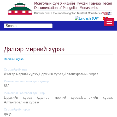
Дэлгэр мөрний хүрээ
Read in English
Сүм хийдийн нэр :
Дэлгэр мөрний хүрээ,Цоржийн хүрээ,Алтангэрэлийн хүрээ,
Ринченгийн жагсаалт дахь дугаар :
862
Ринченгийн жагсаалт дахь нэр :
Цоржийн хүрээ /Дэлгэр мөрний хүрээ,Бэлгэхийн хүрээ,
Алтангэрэлийн хүрээ/
Сүм хийдийн төрөл :
дацан