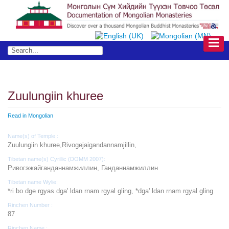
Zuulungiin khuree
Read in Mongolian
Name(s) of Temple :
Zuulungiin khuree,Rivogejaigandannamjillin,
Tibetan name(s) Cyrillic (DOMM 2007):
Ривогэжайганданнамжиллин, Ганданнамжиллин
Tibetan name Wylie:
*ri bo dge rgyas dga' ldan rnam rgyal gling, *dga' ldan rnam rgyal gling
Rinchen Number :
87
Rinchen Name :