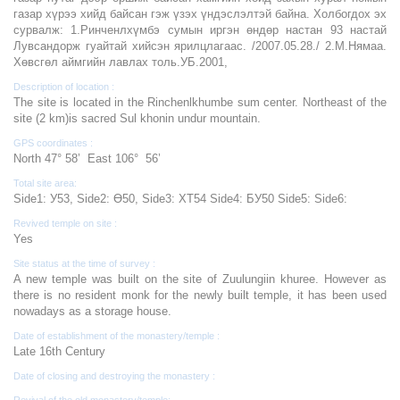
газар хүрээ хийд байсан гэж үзэх үндэслэлтэй байна. Холбогдох эх
сурвалж: 1.Ринченлхүмбэ сумын иргэн өндөр настан 93 настай
Лувсандорж гуайтай хийсэн ярилцлагаас. /2007.05.28./ 2.М.Нямаа.
Хөвсгөл аймгийн лавлах толь.УБ.2001,
Description of location :
The site is located in the Rinchenlkhumbe sum center. Northeast of the
site (2 km)is sacred Sul khonin undur mountain.
GPS coordinates :
North 47° 58’ East 106° 56’
Total site area:
Side1: У53, Side2: Ө50, Side3: ХТ54 Side4: БУ50 Side5: Side6:
Revived temple on site :
Yes
Site status at the time of survey :
A new temple was built on the site of Zuulungiin khuree. However as
there is no resident monk for the newly built temple, it has been used
nowadays as a storage house.
Date of establishment of the monastery/temple :
Late 16th Century
Date of closing and destroying the monastery :
Revival of the old monastery/temple: