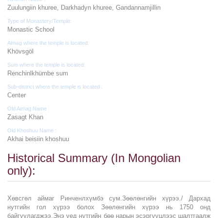
Zuulungiin khuree, Darkhadyn khuree, Gandannamjillin
Type of Monastery/Temple:
Monastic School
Aimag where the temple is located:
Khövsgöl
Sum where the temple is located:
Renchinlkhümbe sum
Sub-district where the temple is located :
Center
Old Aimag Name :
Zasagt Khan
Old Khoshuu Name :
Akhai beisiin khoshuu
Historical Summary (In Mongolian
only):
Хөвсгөл аймаг Ринченлхүмбэ сум.Зөөлөнгийн хүрээ./ Дархад
нутгийн гол хүрээ болох Зөөлөнгийн хүрээ нь 1750 онд
байгуулагджээ.Энэ үед нутгийн бөө нарын эсэргүүцлээс шалтгаалж