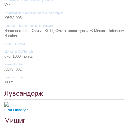
Yes
Registration number of the revived temple:
ХӨРЛ 005
Founder's name and title (if known):
Name and title : Сумын ЗДТГ, Сумын засаг дарга Ж.Мишиг - Interview
Number:
Date of Revival:
Monks in Old Temple :
over 1000 monks
Form Number :
ХӨРЛ 001
Survey Team :
Team E
Лувсандорж
Oral History :
Мишиг