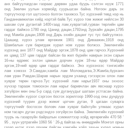
анх байгуулагдсан газраас дөрвөн удаа буурь сэлгэн нүүж 1771
онд Зөөлөн уулын хормойд суурьшсан байна. Ногоон дарь эх
тэргүүтнээр гол шүтээнээ болгон тахижээ.Тус хүрээний төвд нэр нь
Ганданнамжилан хийд нэртэй байв.Тус хүрээ том жижиг нийлсэн 30
шахам сүм дугантай 1400-гаад лам,хуврагтай,гурван төрлийн цам
гардаг байжээ.1780 онд Цанид дацан,1792онд Зурхайн дацан,1795
онд Мамба дацан,1808 онд Дарь эхийн дацанг тус тус байгуулжээ.
Цаашид хүрээ улам өргөжиж 1901 онд Диваажин,1918 онд
Шамбалын сүм баригдаж хурал ном хурах болжээ. Зөөлөнгийн
хүрээнд анх 1877 онд Майдар эргэж,1878 онд цам гарчээ.Хүрээний
их цамд 137 цам гардаг байсан ба жил бүрийн намрын эхэн сарын
16-ны өдрөөс эхлэн цамын дорчин хурж 18-ны өдөр Майдар
эргэж,19-ний өдөр цам гардаг байжээ. Энэ хүрээнээс тэнгисийн
лам хэмээх Э.Самдан,хамба лам Моломдагва,Э.Жамба,бурханч
лам уран Равдан,Шарав нарын эрдэм ухаанд гэгээрсэн олон лам
хувраг төрөн гарчээ.Тус хүрээний лам нарыг1937 оны эхнээс
хүчээр тарааж томоохон лам нарыг баривчлан авч явснаар хүрээ
эзгүйрэн мөн оны 5-р сард сүм дугануудыг шатаан устгасан байна.
Зөөлөнгийн хүрээг сэргээн босгох зорилгоор 1990-ээд оны дундуур
хүрээний туурин дээр жижиг цогчин дуган, 9 цагаан суварга
тэргүүтнийг босгосон боловч лам хувраг байхгүйн улмаас хурал
ном тасарч дуган үндсэндээ эзгүйрсэн байна. Зөөлөнгийн хүрээний
туурь нь газарзүйн байршлын хэмжилтээр хойд өргөрөгийн 470 58 ’
95 , зүүн уртрагийн 1060 56 ‘ 26-д байгаа нь өнөөдрийн Монгол орны
газар нутаг дээр оршиж байсан хамгийн хойд захын хурал номын