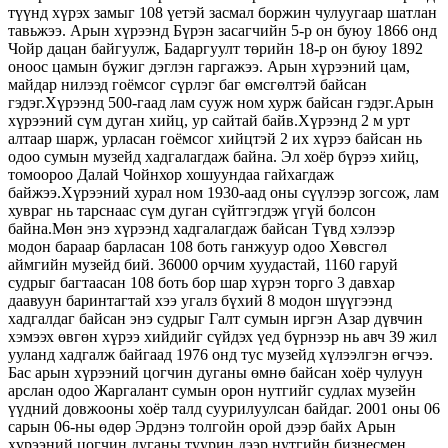
түүнд хүрэх замыг 108 үетэй засмал боржин чулуугаар шатлан
тавьжээ. Арын хүрээнд Бүрэн засагчийн 5-р он буюу 1866 онд
Чойр дацан байгуулж, Бадаргуулт төрийн 18-р он буюу 1892
оноос цамын бүжиг дэглэн гаргажээ. Арын хүрээний цам,
майдар нилээд гоёмсог сүрлэг баг өмсгөлтэй байсан
гэдэг.Хүрээнд 500-гаад лам сууж ном хурж байсан гэдэг.Арын
хүрээний сүм дуган хийц, ур сайтай байв.Хүрээнд 2 м урт
алтаар шарж, урласан гоёмсог хийцтэй 2 их хүрээ байсан нь
одоо сумын музейд хадгалагдаж байна. Эл хоёр бүрээ хийц,
томоороо Далай Чойнхор хошуундаа гайхагдаж
байжээ.Хүрээний хурал ном 1930-аад оны сүүлээр зогсож, лам
хувраг нь тарснаас сүм дуган сүйтгэгдэж үгүй болсон
байна.Мөн энэ хүрээнд хадгалагдаж байсан Түвд хэлээр
модон бараар барласан 108 боть ганжуур одоо Хөвсгөл
аймгийн музейд бий. 36000 орчим хуудастай, 1160 гаруй
судрыг багтаасан 108 боть бор шар хүрэн торго 3 давхар
даавуун баринтагтай хээ угалз бүхий 8 модон шүүгээнд
хадгалдаг байсан энэ судрыг Галт сумын иргэн Азар дүвчин
хэмээх өвгөн хүрээ хийдийг сүйдэх үед бүрнээр нь авч 39 жил
ууланд хадгалж байгаад 1976 онд тус музейд хүлээлгэн өгчээ.
Бас арын хүрээний цогчин дуганы өмнө байсан хоёр чулуун
арслан одоо Жаргалант сумын орон нутгийг судлах музейн
үүдний довжооны хоёр талд суурилуулсан байдаг. 2001 оны 06
сарын 06-ны өдөр Эрдэнэ толгойн орой дээр байх Арын
хүрээний цогчин дуганы туурин дээр нутгийн бизнесмен