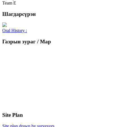
Team E
Шагдарсүрэн
Oral History :
Газрын зураг / Map
Site Plan
Site plan drawn by surveyors