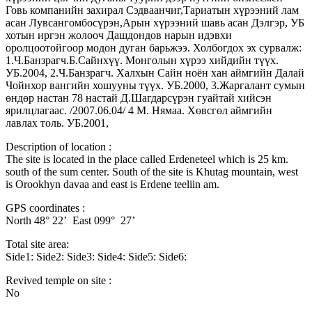
Говь компанийн захирал Сэдваанчиг,Тариатын хүрээний лам
асан Лувсангомбосүрэн,Арын хүрээний шавь асан Дэлгэр, УБ
хотын иргэн жолооч Дашдондов нарын идэвхи
оролцоотойгоор модон дуган барьжээ. Холбогдох эх сурвалж:
1.Ч.Банзрагч.Б.Сайнхүү. Монголын хүрээ хийдийн түүх.
УБ.2004, 2.Ч.Банзрагч. Халхын Сайн ноён хан аймгийн Далай
Чойнхор вангийн хошууны түүх. УБ.2000, 3.Жаргалант сумын
өндөр настан 78 настай Д.Шагдарсүрэн гуайтай хийсэн
ярилцлагаас. /2007.06.04/ 4 М. Нямаа. Хөвсгөл аймгийн
лавлах толь. УБ.2001,
Description of location :
The site is located in the place called Erdeneteel which is 25 km.
south of the sum center. South of the site is Khutag mountain, west
is Orookhyn davaa and east is Erdene teeliin am.
GPS coordinates :
North 48° 22’ East 099° 27’
Total site area:
Side1: Side2: Side3: Side4: Side5: Side6:
Revived temple on site :
No