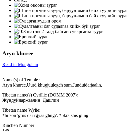
Aryn khuree
Read in Mongolian
Name(s) of Temple :
Aryn khuree,Uurd khugjuulegch sum,Junduidarjaalin,
Tibetan name(s) Cyrillic (DOMM 2007):
Жүндүйдаржаалин, Дашлин
Tibetan name Wylie:
*brtson 'grus dar rgyas gling?, *bkra shis gling
Rinchen Number :
148