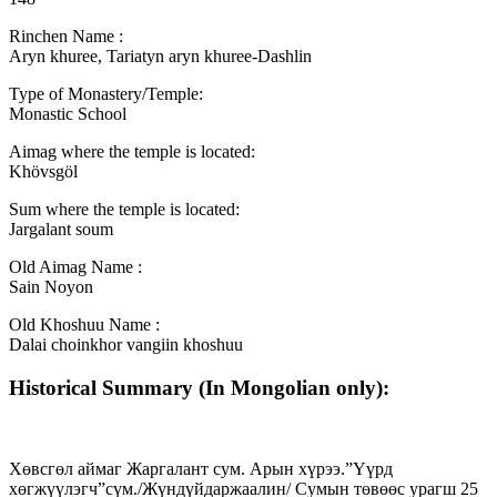
Rinchen Name :
Aryn khuree, Tariatyn aryn khuree-Dashlin
Type of Monastery/Temple:
Monastic School
Aimag where the temple is located:
Khövsgöl
Sum where the temple is located:
Jargalant soum
Old Aimag Name :
Sain Noyon
Old Khoshuu Name :
Dalai choinkhor vangiin khoshuu
Historical Summary (In Mongolian only):
Хөвсгөл аймаг Жаргалант сум. Арын хүрээ.”Үүрд
хөгжүүлэгч”сүм./Жүндүйдаржаалин/ Сумын төвөөс урагш 25