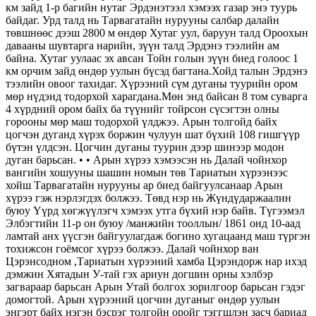
км зайд 1-р багийн нутаг Эрдэнэтээл хэмээх газар энэ туурь
байдаг. Урд талд нь Тарвагатайн нурууны салбар далайн
төвшнөөс дээш 2800 м өндөр Хутаг уул, баруун талд Ороохын
давааны шувтарга нарийн, зүүн талд Эрдэнэ тээлийн ам
байна. Хутаг уулаас эх авсан Тойн голын зүүн биед голоос 1
км орчим зайд өндөр уулын бүсэд багтана.Хойд талын Эрдэнэ
тээлийн овоог тахидаг. Хүрээний сүм дуганы туурийн ором
мөр нүдэнд тодорхой харагдана.Мөн энд байсан 8 том суварга
4 хүрдний ором байх ба түүнийг тойрсон сүсэгтэн олны
горооны мөр маш тодорхой үлджээ. Арын толгойд байх
цогчэн дуганд хүрэх боржин чулуун шат бүхий 108 гишгүүр
бүтэн үлдсэн. Цогчин дуганы туурин дээр шинээр модон
дуган барьсан. • • Арын хүрээ хэмээсэн нь Далай чойнхор
вангийн хошууны шашин номын төв Тариатын хүрээнээс
хойш Тарвагатайн нурууны ар биед байгуулсанаар Арын
хүрээ гэж нэрлэгдэх болжээ. Төвд нэр нь Жүндүдаржаалин
буюу Үүрд хөгжүүлэгч хэмээх утга бүхий нэр байв. Түгээмэл
Элбэгтийн 11-р он буюу /манжийн тооллын/ 1861 онд 10-аад
ламтай анх үүсгэн байгуулагдаж богино хугацаанд маш түргэн
тохижсон гоёмсог хүрээ болжээ. Далай чойнхор ван
Цэрэнсодном ,Тариатын хүрээний хамба Цэрэндорж нар ихэд
дэмжин Хятадын У-тай гэх ариун догшин орны хэлбэр
загвараар барьсан Арын Утай болгох зорилгоор барьсан гэдэг
домогтой. Арын хүрээний цогчин дуганыг өндөр уулын
энгэрт байх нэгэн бэсрэг толгойн оройг тэггшлэн засч бариад