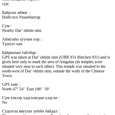
cүм
Байрлах аймаг :
Нийслэл-Улаанбаатар
Сум :
Nearby Dar’ ekhiin süm
Аймгийн хуучин нэр :
Түшээт хан
Байршлын тайлбар :
GPS was taken at Dar’ ekhiin süm (UBR 931 Rinchen 931) and is
given here only to mark the area of Amgalan (its temples were
situated very near to each other). This temple was situated to the
south-west of Dar’ ekhiin süm, outside the walls of the Chinese
Town.
GPS хаяг :
North 47° 54’ East 106° 59’
Сүм хэвээр хадгалагдан үлдсэн :
No
Судалгаа явуулах үеийн байдал :