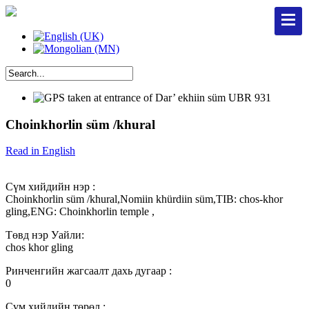
Choinkhorlin süm /khural
Read in English
Сүм хийдийн нэр :
Choinkhorlin süm /khural,Nomiin khürdiin süm,TIB: chos-khor
gling,ENG: Choinkhorlin temple ,
Төвд нэр Уайли:
chos khor gling
Ринченгийн жагсаалт дахь дугаар :
0
Сүм хийдийн төрөл :