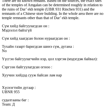
There are no known remains. Based on the sources, the exact sites
of the temples of Amgalan can be determined roughly in relation to
the ruins of Dar’ ekh temple (UBR 931 Rinchen 931) and the
remnants of a Chinese store building. In the whole area there are no
temple remnants other than that of Dar’ ekh temple.
Сүм хийд байгуулагдсан он :
Мэдээлэл байхгүй
Сүм хийд хаагдсан болон нураагдсан он :
Тухайн газарт баригдсан шинэ сүм, дугана :
No
Үүсгэн байгуулагчийн нэр, цол хэргэм (мэдэгдэж байвал):
Сэргээн байгуулагдсан огноо :
Хуучин хийдэд сууж байсан лам нар
Хүснэгтийн дугаар :
UBNR 955
судалгааны баг :
Team: Д