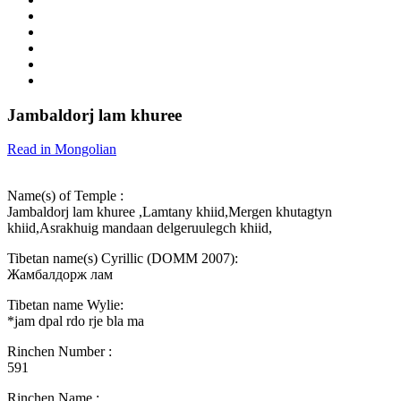
Jambaldorj lam khuree
Read in Mongolian
Name(s) of Temple :
Jambaldorj lam khuree ,Lamtany khiid,Мergen khutagtyn
khiid,Аsrakhuig mandaan delgeruulegch khiid,
Tibetan name(s) Cyrillic (DOMM 2007):
Жамбалдорж лам
Tibetan name Wylie:
*jam dpal rdo rje bla ma
Rinchen Number :
591
Rinchen Name :