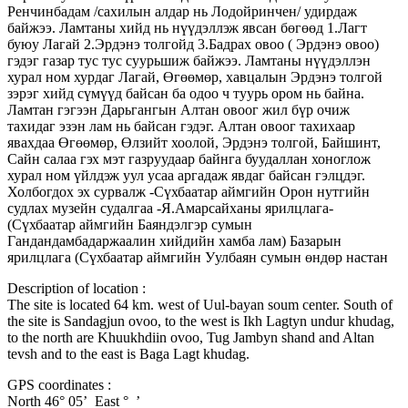
Ренчинбадам /сахилын алдар нь Лодойринчен/ удирдаж
байжээ. Ламтаны хийд нь нүүдэллэж явсан бөгөөд 1.Лагт
буюу Лагай 2.Эрдэнэ толгойд 3.Бадрах овоо ( Эрдэнэ овоо)
гэдэг газар тус тус суурьшиж байжээ. Ламтаны нүүдэллэн
хурал ном хурдаг Лагай, Өгөөмөр, хавцалын Эрдэнэ толгой
зэрэг хийд сүмүүд байсан ба одоо ч туурь ором нь байна.
Ламтан гэгээн Дарьгангын Алтан овоог жил бүр очиж
тахидаг эзэн лам нь байсан гэдэг. Алтан овоог тахихаар
явахдаа Өгөөмөр, Өлзийт хоолой, Эрдэнэ толгой, Байшинт,
Сайн салаа гэх мэт газруудаар байнга буудаллан хоноглож
хурал ном үйлдэж уул усаа аргадаж явдаг байсан гэлцдэг.
Холбогдох эх сурвалж -Сүхбаатар аймгийн Орон нутгийн
судлах музейн судалгаа -Я.Амарсайханы ярилцлага-
(Сүхбаатар аймгийн Баяндэлгэр сумын
Гандандамбадаржаалин хийдийн хамба лам) Базарын
ярилцлага (Сүхбаатар аймгийн Уулбаян сумын өндөр настан
Description of location :
The site is located 64 km. west of Uul-bayan soum center. South of
the site is Sandagjun ovoo, to the west is Ikh Lagtyn undur khudag,
to the north are Khuukhdiin ovoo, Tug Jambyn shand and Altan
tevsh and to the east is Baga Lagt khudag.
GPS coordinates :
North 46° 05’ East ° ’