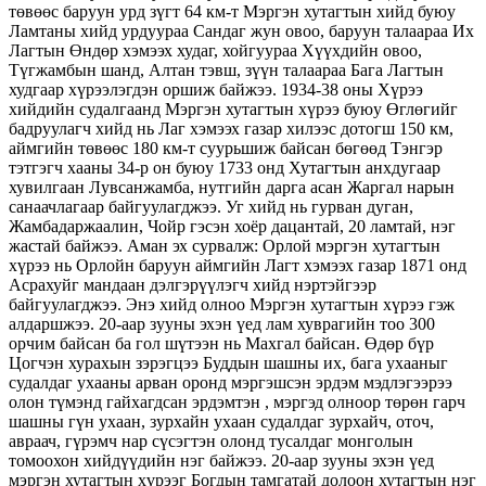
төвөөс баруун урд зүгт 64 км-т Мэргэн хутагтын хийд буюу
Ламтаны хийд урдуураа Сандаг жун овоо, баруун талаараа Их
Лагтын Өндөр хэмээх худаг, хойгуураа Хүүхдийн овоо,
Түгжамбын шанд, Алтан тэвш, зүүн талаараа Бага Лагтын
худгаар хүрээлэгдэн оршиж байжээ. 1934-38 оны Хүрээ
хийдийн судалгаанд Мэргэн хутагтын хүрээ буюу Өглөгийг
бадруулагч хийд нь Лаг хэмээх газар хилээс дотогш 150 км,
аймгийн төвөөс 180 км-т суурьшиж байсан бөгөөд Тэнгэр
тэтгэгч хааны 34-р он буюу 1733 онд Хутагтын анхдугаар
хувилгаан Лувсанжамба, нутгийн дарга асан Жаргал нарын
санаачлагаар байгуулагджээ. Уг хийд нь гурван дуган,
Жамбадаржаалин, Чойр гэсэн хоёр дацантай, 20 ламтай, нэг
жастай байжээ. Аман эх сурвалж: Орлой мэргэн хутагтын
хүрээ нь Орлойн баруун аймгийн Лагт хэмээх газар 1871 онд
Асрахуйг мандаан дэлгэрүүлэгч хийд нэртэйгээр
байгуулагджээ. Энэ хийд олноо Мэргэн хутагтын хүрээ гэж
алдаршжээ. 20-аар зууны эхэн үед лам хуврагийн тоо 300
орчим байсан ба гол шүтээн нь Махгал байсан. Өдөр бүр
Цогчэн хурахын зэрэгцээ Буддын шашны их, бага ухааныг
судалдаг ухааны арван оронд мэргэшсэн эрдэм мэдлэгээрээ
олон түмэнд гайхагдсан эрдэмтэн , мэргэд олноор төрөн гарч
шашны гүн ухаан, зурхайн ухаан судалдаг зурхайч, оточ,
авраач, гүрэмч нар сүсэгтэн олонд тусалдаг монголын
томоохон хийдүүдийн нэг байжээ. 20-аар зууны эхэн үед
мэргэн хутагтын хүрээг Богдын тамгатай долоон хутагтын нэг