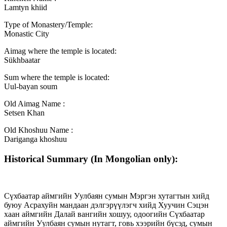
Lamtyn khiid
Type of Monastery/Temple:
Monastic City
Aimag where the temple is located:
Sükhbaatar
Sum where the temple is located:
Uul-bayan soum
Old Aimag Name :
Setsen Khan
Old Khoshuu Name :
Dariganga khoshuu
Historical Summary (In Mongolian only):
Сүхбаатар аймгийн Уулбаян сумын Мэргэн хутагтын хийд
буюу Асрахуйн мандаан дэлгэрүүлэгч хийд Хуучин Сэцэн
хаан аймгийн Далай вангийн хошуу, одоогийн Сүхбаатар
аймгийн Уулбаян сумын нутагт, говь хээрийн бүсэд, сумын