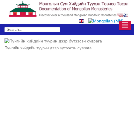
Пунгийн хийдийн туурин дээр бүтээсэн суврага