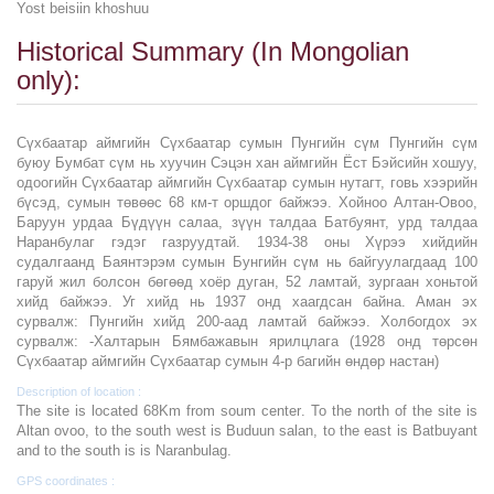
Yost beisiin khoshuu
Historical Summary (In Mongolian
only):
Сүхбаатар аймгийн Сүхбаатар сумын Пунгийн сүм Пунгийн сүм
буюу Бумбат сүм нь хуучин Сэцэн хан аймгийн Ёст Бэйсийн хошуу,
одоогийн Сүхбаатар аймгийн Сүхбаатар сумын нутагт, говь хээрийн
бүсэд, сумын төвөөс 68 км-т оршдог байжээ. Хойноо Алтан-Овоо,
Баруун урдаа Бүдүүн салаа, зүүн талдаа Батбуянт, урд талдаа
Наранбулаг гэдэг газруудтай. 1934-38 оны Хүрээ хийдийн
судалгаанд Баянтэрэм сумын Бунгийн сүм нь байгуулагдаад 100
гаруй жил болсон бөгөөд хоёр дуган, 52 ламтай, зургаан хоньтой
хийд байжээ. Уг хийд нь 1937 онд хаагдсан байна. Аман эх
сурвалж: Пунгийн хийд 200-аад ламтай байжээ. Холбогдох эх
сурвалж: -Халтарын Бямбажавын ярилцлага (1928 онд төрсөн
Сүхбаатар аймгийн Сүхбаатар сумын 4-р багийн өндөр настан)
Description of location :
The site is located 68Km from soum center. To the north of the site is
Altan ovoo, to the south west is Buduun salan, to the east is Batbuyant
and to the south is is Naranbulag.
GPS coordinates :