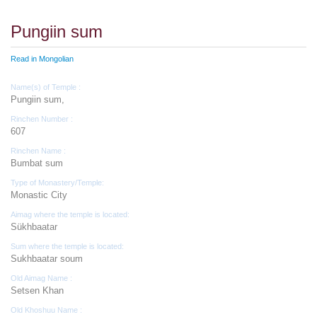
Pungiin sum
Read in Mongolian
Name(s) of Temple :
Pungiin sum,
Rinchen Number :
607
Rinchen Name :
Bumbat sum
Type of Monastery/Temple:
Monastic City
Aimag where the temple is located:
Sükhbaatar
Sum where the temple is located:
Sukhbaatar soum
Old Aimag Name :
Setsen Khan
Old Khoshuu Name :