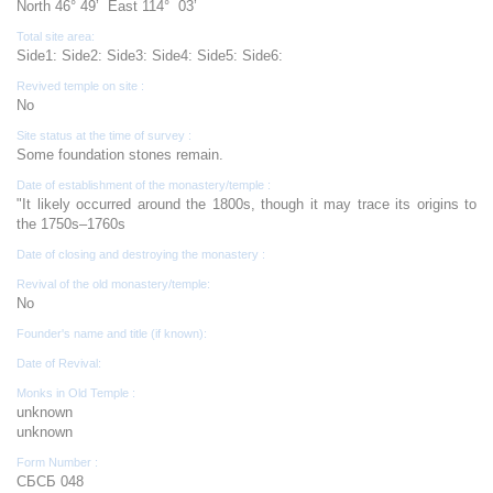
North 46° 49’ East 114° 03’
Total site area:
Side1: Side2: Side3: Side4: Side5: Side6:
Revived temple on site :
No
Site status at the time of survey :
Some foundation stones remain.
Date of establishment of the monastery/temple :
"It likely occurred around the 1800s, though it may trace its origins to
the 1750s–1760s
Date of closing and destroying the monastery :
Revival of the old monastery/temple:
No
Founder's name and title (if known):
Date of Revival:
Monks in Old Temple :
unknown
unknown
Form Number :
СБСБ 048