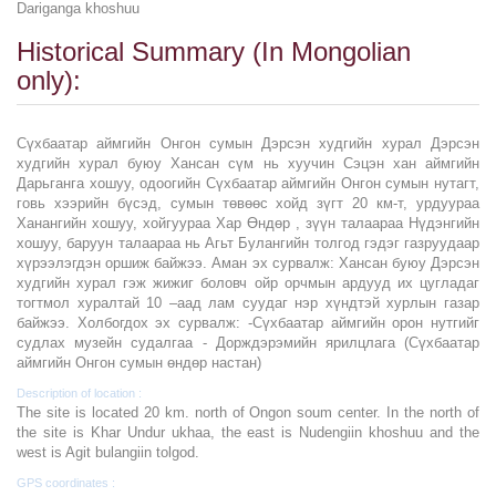
Dariganga khoshuu
Historical Summary (In Mongolian
only):
Сүхбаатар аймгийн Онгон сумын Дэрсэн худгийн хурал Дэрсэн
худгийн хурал буюу Хансан сүм нь хуучин Сэцэн хан аймгийн
Дарьганга хошуу, одоогийн Сүхбаатар аймгийн Онгон сумын нутагт,
говь хээрийн бүсэд, сумын төвөөс хойд зүгт 20 км-т, урдуураа
Ханангийн хошуу, хойгуураа Хар Өндөр , зүүн талаараа Нүдэнгийн
хошуу, баруун талаараа нь Агьт Булангийн толгод гэдэг газруудаар
хүрээлэгдэн оршиж байжээ. Аман эх сурвалж: Хансан буюу Дэрсэн
худгийн хурал гэж жижиг боловч ойр орчмын ардууд их цугладаг
тогтмол хуралтай 10 –аад лам суудаг нэр хүндтэй хурлын газар
байжээ. Холбогдох эх сурвалж: -Сүхбаатар аймгийн орон нутгийг
судлах музейн судалгаа - Дорждэрэмийн ярилцлага (Сүхбаатар
аймгийн Онгон сумын өндөр настан)
Description of location :
The site is located 20 km. north of Ongon soum center. In the north of
the site is Khar Undur ukhaa, the east is Nudengiin khoshuu and the
west is Agit bulangiin tolgod.
GPS coordinates :