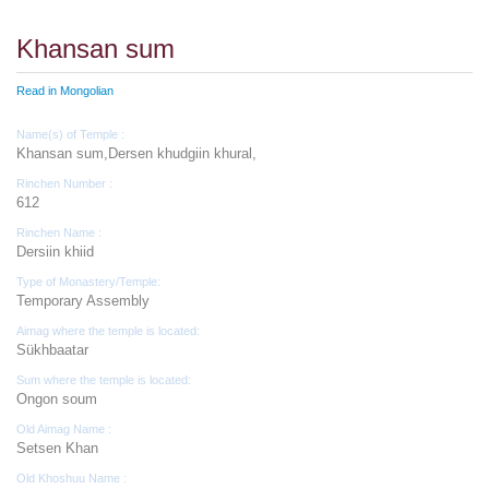
Khansan sum
Read in Mongolian
Name(s) of Temple :
Khansan sum,Dersen khudgiin khural,
Rinchen Number :
612
Rinchen Name :
Dersiin khiid
Type of Monastery/Temple:
Temporary Assembly
Aimag where the temple is located:
Sükhbaatar
Sum where the temple is located:
Ongon soum
Old Aimag Name :
Setsen Khan
Old Khoshuu Name :