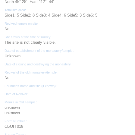
North 45° 28’ East 112° 44’
Total site area:
Side1: 5 Side2: 8 Side3: 4 Side4: 6 Side5: 3 Side6: 5
Revived temple on site :
No
Site status at the time of survey :
The site is not clearly visible.
Date of establishment of the monastery/temple :
Unknown
Date of closing and destroying the monastery :
Revival of the old monastery/temple:
No
Founder's name and title (if known):
Date of Revival:
Monks in Old Temple :
unknown
unknown
Form Number :
СБОН 019
Survey Team :