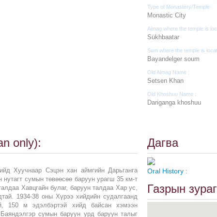
Type of Monastery/Temple:
Monastic City
Aimag where the temple is loc
Sükhbaatar
Sum where the temple is loca
Bayandelger soum
Old Aimag Name :
Setsen Khan
Old Khoshuu Name :
Dariganga khoshuu
n only):
Дагва
ийд Хуучнаар Сэцэн хан аймгийн Дарьганга
Oral History :
 нутагт сумын төвөөсөө баруун урагш 35 км-т
Газрын зураг
талдаа Хавцгайн булаг, баруун талдаа Хар ус,
дтай. 1934-38 оны Хүрээ хийдийн судалгаанд
й, 150 м эдэлбэртэй хийд байсан хэмээн
 Баяндэлгэр сумын баруун урд баруун талыг