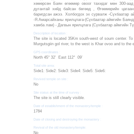
хөмөрсөн Баян өгөөмөр овоог тахидаг мөн 300-аад
дугантай хийд байсан бөгөөд , Өгөөмөрийн цагаа
баригдсан ажээ. Холбогдох эх сурвалж -Сүхбаатар а
-Я.Амарсайханы ярилцлага-(Сүхбаатар аймгийн Баян
хамба лам) - Дагвын ярилцлага (Сүхбаатар аймгийн Т
Description of location :
The site is located 35Km south-west of soum center. To 
Murgutsgiin gol river, to the west is Khar ovoo and to the 
GPS coordinates :
North 45° 32’ East 112° 09’
Total site area:
Side1: Side2: Side3: Side4: Side5: Side6:
Revived temple on site :
No
Site status at the time of survey :
The site is still clearly visible.
Date of establishment of the monastery/temple :
1784
Date of closing and destroying the monastery :
Revival of the old monastery/temple:
No