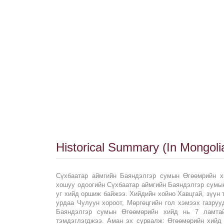
Historical Summary (In Mongolia
Сүхбаатар аймгийн Баяндэлгэр сумын Өгөөмрийн х
хошуу одоогийн Сүхбаатар аймгийн Баяндэлгэр сумын
уг хийд оршиж байжээ. Хийдийн хойно Хавцгай, зүүн 
урдаа Чулуун хороот, Мөргөцгийн гол хэмээх газруу
Баяндэлгэр сумын Өгөөмөрийн хийд нь 7 ламта
тэмдэглэгджээ. Аман эх сурвалж: Өгөөмөрийн хийд