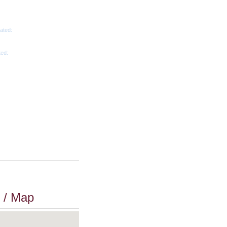
ated:
ted:
 / Map