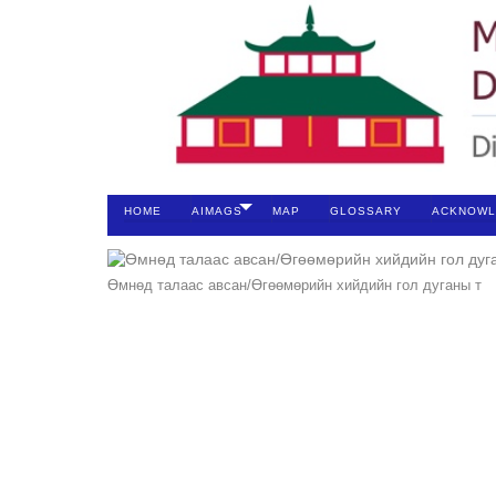
HOME
AIMAGS
MAP
GLOSSARY
ACKNOWL
Өмнөд талаас авсан/Өгөөмөрийн хийдийн гол дуганы т