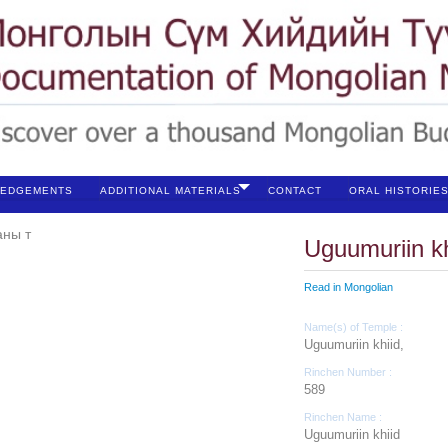
EDGEMENTS
ADDITIONAL MATERIALS
CONTACT
ORAL HISTORIE
Uguumuriin kh
Read in Mongolian
Name(s) of Temple :
Uguumuriin khiid,
Rinchen Number :
589
Rinchen Name :
Uguumuriin khiid