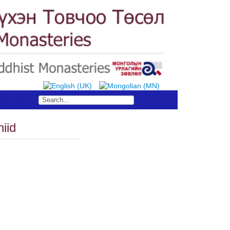
S
iid