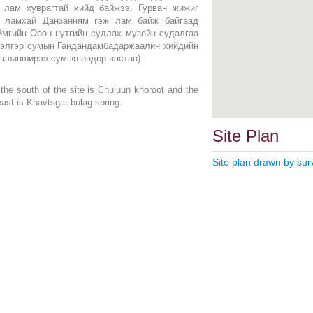
 лам хуврагтай хийд байжээ. Гурван жижиг
н ламхай Данзанням гэж лам байж байгаад
ймгийн Орон нутгийн судлах музейн судалгаа
дэлгэр сумын Гандандамбадаржаалин хийдийн
үвшинширээ сумын өндөр настан)
the south of the site is Chuluun khoroot and the
east is Khavtsgat bulag spring.
Site Plan
Site plan drawn by sur