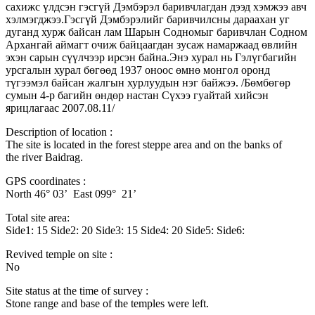
сахижс үлдсэн гэсгүй Дэмбэрэл баривчлагдан дээд хэмжээ авч
хэлмэгджээ.Гэсгүй Дэмбэрэлийг баривчилсны дараахан уг
дуганд хурж байсан лам Шарын Содномыг баривчлан Содном
Архангай аймагт очиж байцаагдан зусаж намаржаад өвлийн
эхэн сарын сүүлчээр ирсэн байна.Энэ хурал нь Гэлүгбагийн
урсгалын хурал бөгөөд 1937 оноос өмнө монгол оронд
түгээмэл байсан жалгын хурлуудын нэг байжээ. /Бөмбөгөр
сумын 4-р багийн өндөр настан Сүхээ гуайтай хийсэн
ярицлагаас 2007.08.11/
Description of location :
The site is located in the forest steppe area and on the banks of
the river Baidrag.
GPS coordinates :
North 46° 03’ East 099° 21’
Total site area:
Side1: 15 Side2: 20 Side3: 15 Side4: 20 Side5: Side6:
Revived temple on site :
No
Site status at the time of survey :
Stone range and base of the temples were left.