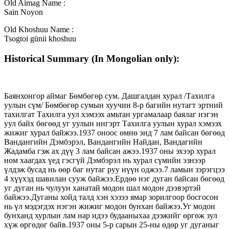
Old Aimag Name :
Sain Noyon
Old Khoshuu Name :
Tsogtoi günii khoshuu
Historical Summary (In Mongolian only):
Баянхонгор аймаг Бөмбөгөр сум. Дашгалдан хурал /Тахилга
уулын сүм/ Бөмбөгөр сумын хуучин 8-р багийн нутагт эртний
тахилгат Тахилга уул хэмээх амьтан ургамалаар баялаг нэгэн
уул байх бөгөөд уг уулын ингэрт Тахилга уулын хурал хэмээх
жижиг хурал байжээ.1937 оноос өмнө энд 7 лам байсан бөгөөд
Вандангийн Дэмбэрэл, Вандангийн Найдан, Вандагийн
Жадамба гэж ах дүү 3 лам байсан ажээ.1937 оны эхээр хурал
ном хаагдах үед гэсгүй Дэмбэрэл нь хурал сүмийн эзнээр
үлдэж бусад нь өөр баг нутаг руу нүүн оджээ.7 ламын зэрэгцээ
4 хүүхэд шавилан сууж байжээ.Ердөө нэг дуган байсан бөгөөд
уг дуган нь чулуун ханатай модон шал модон дээвэртэй
байжээ.Дуганы хойд талд хэн хэзээ ямар зорилгоор босгосон
нь үл мэдэгдэх нэгэн жижиг модон бунхан байжээ.Уг модон
бунханд хурлын лам нар идээ будааныхаа дээжийг өргөж зул
хүж өргөдөг байв.1937 оны 5-р сарын 25-ны өдөр уг дуганыг